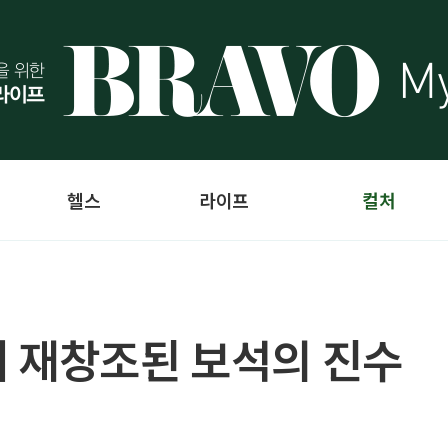
헬스
라이프
컬처
 재창조된 보석의 진수