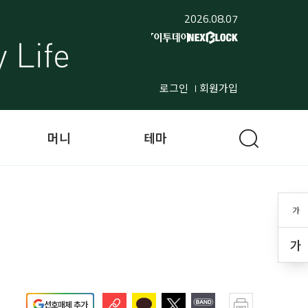
2026.08.07
로그인
회원가입
머니
테마
가
가
선호매체 추가