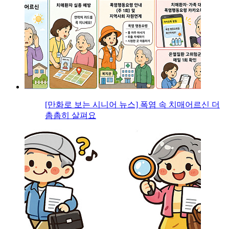
[만화로 보는 시니어 뉴스] 폭염 속 치매어르신 더
촘촘히 살펴요