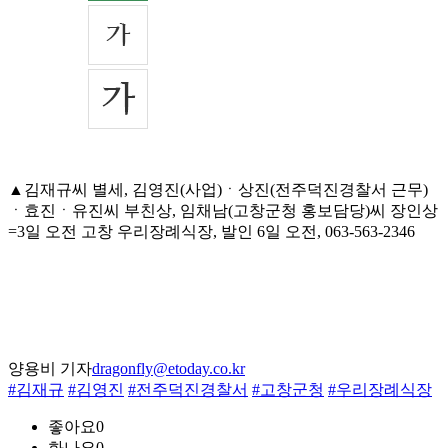
▲김재규씨 별세, 김영진(사업)ㆍ상진(전주덕진경찰서 근무)
ㆍ효진ㆍ유진씨 부친상, 임채남(고창군청 홍보담당)씨 장인상
=3일 오전 고창 우리장례식장, 발인 6일 오전, 063-563-2346
양용비 기자
dragonfly@etoday.co.kr
#김재규
#김영진
#전주덕진경찰서
#고창군청
#우리장례식장
좋아요
0
화나요
0