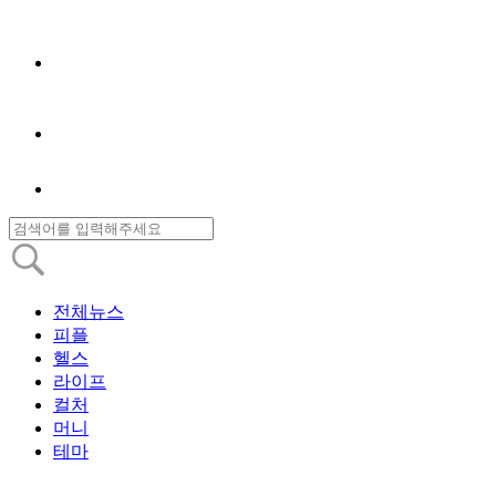
전체뉴스
피플
헬스
라이프
컬처
머니
테마