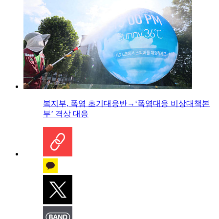
복지부, 폭염 초기대응반→‘폭염대응 비상대책본
부’ 격상 대응