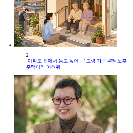
2.
‘아파도 집에서 늙고 싶어…’ 고령 가구 40% 노후
주택이라 어려워