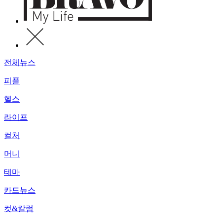
전체뉴스
피플
헬스
라이프
컬처
머니
테마
카드뉴스
컷&칼럼