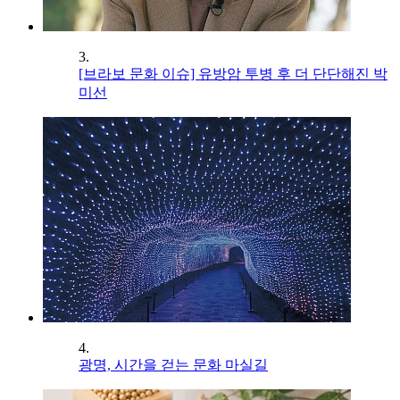
3.
[브라보 문화 이슈] 유방암 투병 후 더 단단해진 박
미선
4.
광명, 시간을 걷는 문화 마실길