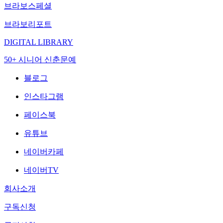
브라보스페셜
브라보리포트
DIGITAL LIBRARY
50+ 시니어 신춘문예
블로그
인스타그램
페이스북
유튜브
네이버카페
네이버TV
회사소개
구독신청