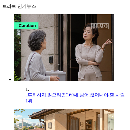
브라보 인기뉴스
1.
"후회하지 않으려면" 60세 넘어 끊어내야 할 사람
1위