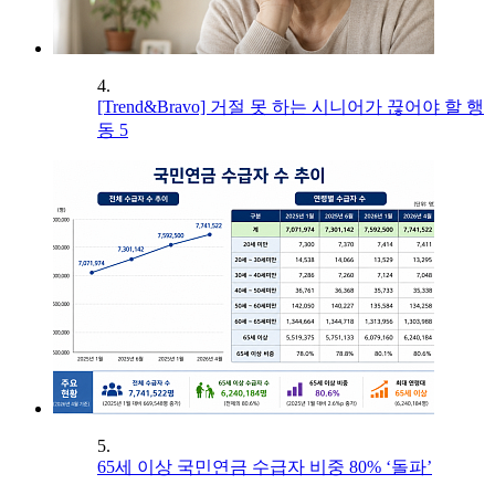
4.
[Trend&Bravo] 거절 못 하는 시니어가 끊어야 할 행
동 5
5.
65세 이상 국민연금 수급자 비중 80% ‘돌파’