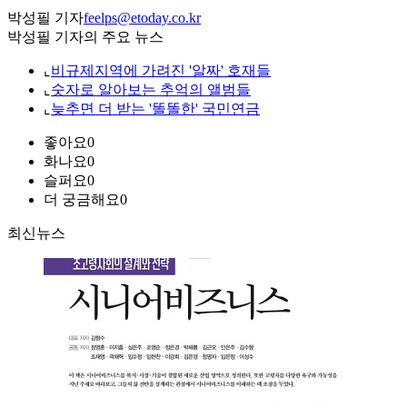
박성필 기자
feelps@etoday.co.kr
박성필 기자의 주요 뉴스
⌞
비규제지역에 가려진 '알짜' 호재들
⌞
숫자로 알아보는 추억의 앨범들
⌞
늦추면 더 받는 '똘똘한' 국민연금
좋아요
0
화나요
0
슬퍼요
0
더 궁금해요
0
최신뉴스