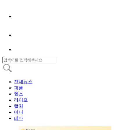
전체뉴스
피플
헬스
라이프
컬처
머니
테마