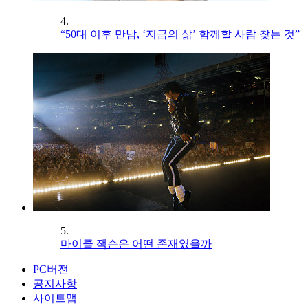
4.
“50대 이후 만남, ‘지금의 삶’ 함께할 사람 찾는 것”
5.
마이클 잭슨은 어떤 존재였을까
PC버전
공지사항
사이트맵