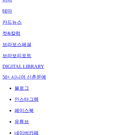
테마
카드뉴스
컷&칼럼
브라보스페셜
브라보리포트
DIGITAL LIBRARY
50+ 시니어 신춘문예
블로그
인스타그램
페이스북
유튜브
네이버카페