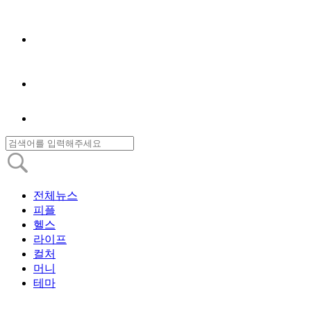
전체뉴스
피플
헬스
라이프
컬처
머니
테마