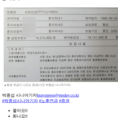
▲평생 연금이 나오는 증권(사진 박종섭 시니어기자)
박종섭 시니어기자
bravopress@etoday.co.kr
#박종섭시니어기자
#노후연금
#증권
좋아요
0
화나요
0