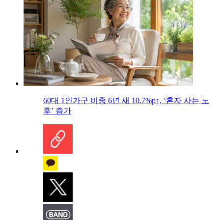
60대 1인가구 비중 6년 새 10.7%p↑, ‘혼자 사는 노
후’ 증가