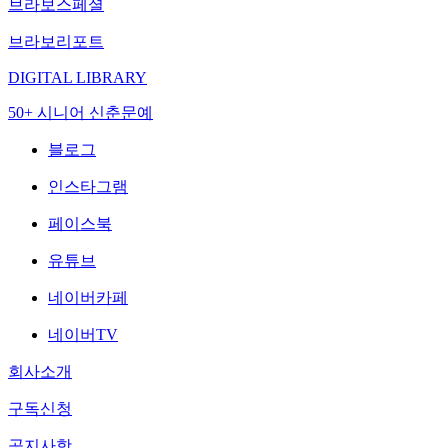
브라보스페셜
브라보리포트
DIGITAL LIBRARY
50+ 시니어 신춘문예
블로그
인스타그램
페이스북
유튜브
네이버카페
네이버TV
회사소개
구독신청
공지사항