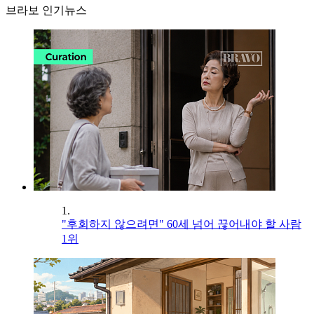
브라보 인기뉴스
1.
"후회하지 않으려면" 60세 넘어 끊어내야 할 사람
1위