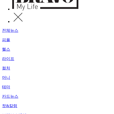
전체뉴스
피플
헬스
라이프
컬처
머니
테마
카드뉴스
컷&칼럼