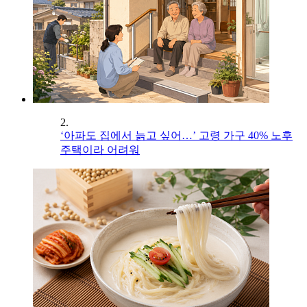
2.
‘아파도 집에서 늙고 싶어…’ 고령 가구 40% 노후
주택이라 어려워