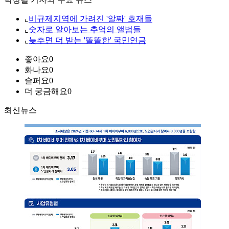
⌞
비규제지역에 가려진 '알짜' 호재들
⌞
숫자로 알아보는 추억의 앨범들
⌞
늦추면 더 받는 '똘똘한' 국민연금
좋아요
0
화나요
0
슬퍼요
0
더 궁금해요
0
최신뉴스