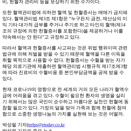
비, 헌혈자 관리비 등을 보상하기 위한 수가이다.
또한 혈액관리법에 의하면 혈액 및 헌혈증서는 매매가 금지돼
있다. 혈액관리법 제3조 제1항은 “누구든지 금전, 재산상의 이
익 기타 대가적 급부를 주거나 주기로 하고 타인의 혈액(제14
조의 규정에 의한 헌혈증서를 포함한다)을 제공하거나 이를
약속해서는 안 된다”고 규정하고 있다.
따라서 혈액과 헌혈증서를 사고파는 것은 위법 행위이며 관련
법규에 의해 처벌을 받을 수 있기 때문에 혈액을 다른 이득을
취할 목적으로 사용할 수 없다. 헌혈증서는 수혈을 받는 자가
해당 의료기관에 제출하면 혈액관리법 시행규칙 제17조제3항
에 따라 진료비의 수혈비용 중 본인부담금액을 공제 받을 수
있다.
현재 코로나19의 영향으로 전 세계의 거의 모든 나라가 혈액수
급에 어려움을 겪고 있다. 수혈이 필요한 환자의 생명을 살리
기 위해서는 많은 국민이 순수하고 아름다운 실천인 헌혈에 동
참할 필요가 있다. 가정의 달을 맞아 가족과 함께 헌혈에 참여
함으로 소중한 생명나눔의 가치를 실현해 보는 것은 어떨까.
박성필 기자
feelps@etoday.co.kr
박성필 기자의 주요 뉴스