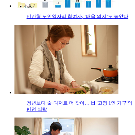
민간형 노인일자리 참여자, ‘배움 의지’도 높았다
청년보다 술·디저트 더 찾아… 日 '고령 1인 가구'의
반전 식탁