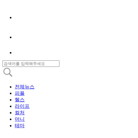
전체뉴스
피플
헬스
라이프
컬처
머니
테마