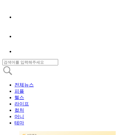
전체뉴스
피플
헬스
라이프
컬처
머니
테마