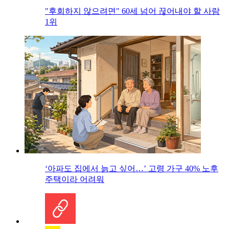
"후회하지 않으려면" 60세 넘어 끊어내야 할 사람
1위
‘아파도 집에서 늙고 싶어…’ 고령 가구 40% 노후
주택이라 어려워