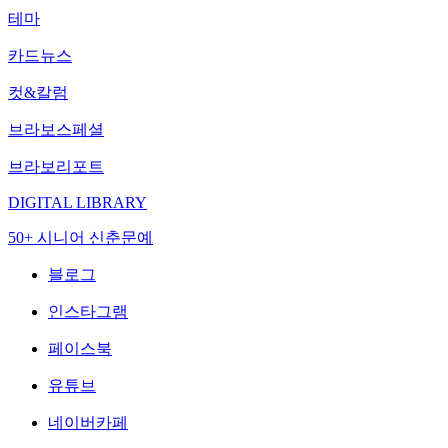
테마
카드뉴스
컷&칼럼
브라보스페셜
브라보리포트
DIGITAL LIBRARY
50+ 시니어 신춘문예
블로그
인스타그램
페이스북
유튜브
네이버카페