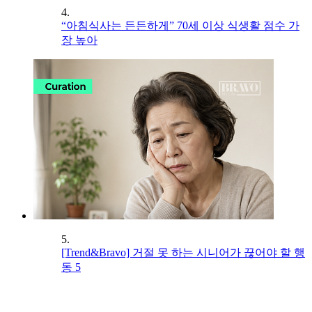
4.
“아침식사는 든든하게” 70세 이상 식생활 점수 가
장 높아
5.
[Trend&Bravo] 거절 못 하는 시니어가 끊어야 할 행
동 5