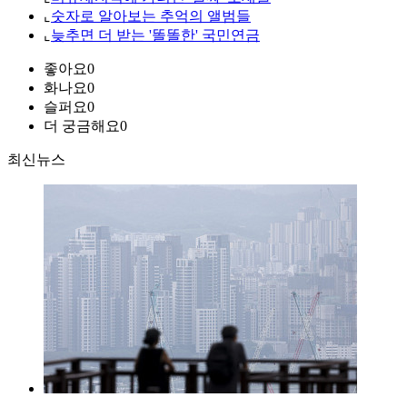
⌞
숫자로 알아보는 추억의 앨범들
⌞
늦추면 더 받는 '똘똘한' 국민연금
좋아요
0
화나요
0
슬퍼요
0
더 궁금해요
0
최신뉴스