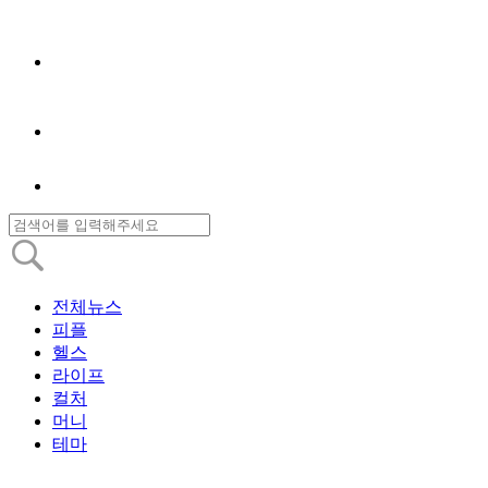
전체뉴스
피플
헬스
라이프
컬처
머니
테마