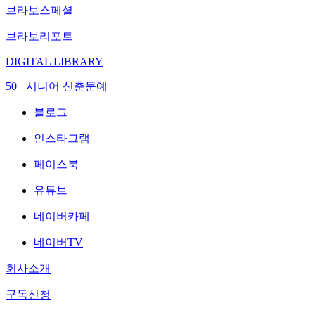
브라보스페셜
브라보리포트
DIGITAL LIBRARY
50+ 시니어 신춘문예
블로그
인스타그램
페이스북
유튜브
네이버카페
네이버TV
회사소개
구독신청