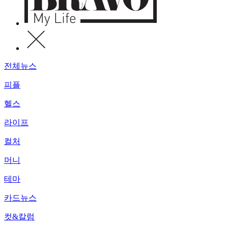
전체뉴스
피플
헬스
라이프
컬처
머니
테마
카드뉴스
컷&칼럼