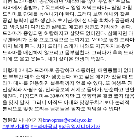
이런 드라마들에 공감하려면 ‘제작비를 많이 투입한’ 주말드
라마에서 출발해, 수목드라마→ 일일 저녁드라마→일일 아침
드라마로 단계를 높여나가야 한다. 그러다 보면 아내와 같은
공감 능력이 점차 생긴다. 초기단계에선 다음 회차가 궁금해지
고, 방송일이 다가오면 설레고, 예고편 장면도 기억하게 된다.
드라마가 종영되면 허탈해지고 살맛도 없어진다. 심해지면 다
큐멘터리가 몹쓸 프로그램으로 느껴지고, VOD로 놓친 드라마
까지 보게 된다. 차기 드라마 소개가 나와도 지금까지 봐왔던
드라마를 배신하지 않으려고 몸부림친다. 그러다가 후속 드라
마에 또 울고 웃는다. 내가 살아온 인생과 똑같다.
이렇게 아내와 드라마로 공감하고 소통하면, 애완동물이 없어
도 부부간 대화 소재가 샘솟는다. 하고 싶은 얘기가 있을 때 드
라마 대사를 인용하면 설득력까지 얻을 수 있다. 또 여생은 권
선징악과 사필귀정, 인과응보의 세계로 들어가, 단순하고 편안
해진다. 아침드라마는 30분이지만 그 영향력은 결코 짧지 않음
을 잊지 말자. 그러니 아직도 아내와 맞장구치기보다 논리적
분석으로 맞짱 뜨려는 남편들은 필자도 책임질 수 없다!
정원일 시니어기자
bravopress@etoday.co.kr
#부부간대화
#드라마공감
#정원일시니어기자