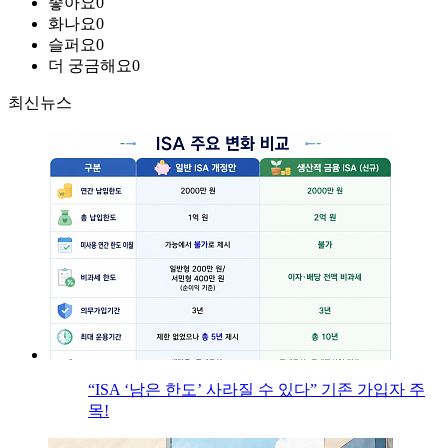
좋아요
0
화나요
0
슬퍼요
0
더 궁금해요
0
최신뉴스
“ISA ‘남은 한도’ 사라질 수 있다” 기존 가입자 주
목!