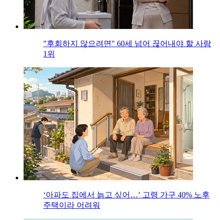
"후회하지 않으려면" 60세 넘어 끊어내야 할 사람
1위
‘아파도 집에서 늙고 싶어…’ 고령 가구 40% 노후
주택이라 어려워