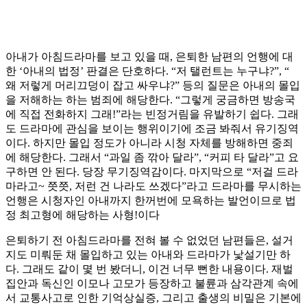
아내가 아침드라마를 보고 있을 때, 은퇴한 남편의 언행에 대
한 ‘아내의 법정’ 판결은 단호하다. “저 탤런트는 누구냐?”, “
왜 저렇게 머리끄덩이 잡고 싸우냐?” 등의 질문은 아내의 몰입
을 저해하는 하는 범죄에 해당한다. “그렇게 궁금하면 방송국
에 직접 전화하지 그래!”라는 빈정거림을 유발하기 쉽다. 그래
도 드라마에 관심을 보이는 행위이기에 조금 봐줘서 유기징역
이다. 하지만 몰입 정도가 아니라 시청 자체를 방해하면 중죄
에 해당한다. 그래서 “과일 좀 깎아 달라”, “커피 타 달라”고 요
구하면 안 된다. 당장 무기징역감이다. 마지막으로 “저걸 드라
마라고~ 쯧쯧, 저런 건 나라도 쓰겠다”라고 드라마를 무시하는
언행은 시청자인 아내까지 한꺼번에 모욕하는 발언이므로 법
정 최고형에 해당하는 사형!이다
은퇴하기 전 아침드라마를 전혀 볼 수 없었던 남편들은, 설거
지도 미뤄둔 채 몰입하고 있는 아내와 드라마가 낯설기만 하
다. 그래도 같이 몇 번 봤더니, 이건 너무 뻔한 내용이다. 재벌
집안과 독신인 이모나 고모가 등장하고 불륜과 삼각관계 속에
서 교통사고로 인한 기억상실증, 그리고 출생의 비밀은 기본에