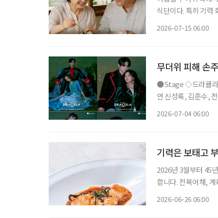
식단이다. 특히 기력
이 주를 이룬다. 올해 초복은 7월 15일(수)로 중복은 7월 25일(토), 말복은 8월 14일(금)이다.
2026-07-15 06:00
초복에서 말복까지의 
무더위 피해 손주
●Stage ◇드라큘라 일정 7월 10일 ~ 10월 18일 장소 LG아트센터 서울 연출 데이빗 스완 출
연 신성록, 김준수, 전
사랑받아온 대표 흥행 
2026-07-04 06:00
넘는 세월 동안 단 한
기력은 보태고 부
2026년 3월부터 4
합니다. 전복어채, 계육녹두편 날씨가 더워질수록 입맛은 줄고 몸은
요한 보양식은 무겁고
2026-06-26 06:00
운 한 접시다. 부드러