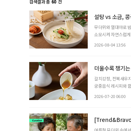
검색결과 총
60
건
설탕 vs 소금,
무더위와 열대야로 밤
소모시켜 자연스럽게 보양식을 찾게 만든다.
르지만, 시원하고 고소
2026-08-04 13:56
단순히 더위를 식히는
더울수록 챙기는
갈치강정, 전복새우지짐 2026년 3월부터 45년 만에 새 단장을 마치고 재개관한
궁중음식 레시피와 함께 합니다. 기온이 오를수록 시니어의
다. 더위에 지친 몸은
2026-07-20 06:00
다. 이럴 때는 영양은
[Trend&Bra
여름철 무더위 속에서