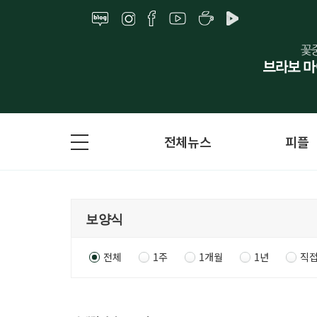
전체뉴스
피플
전체
1주
1개월
1년
직