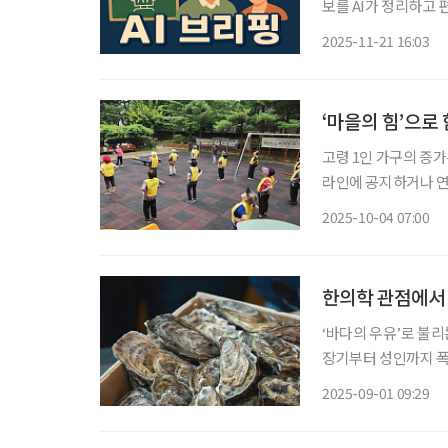
보를 AI가 정리하고 편집국 기자
선별 재고용이 현실적
2025-11-21 16:03
용연장 방식으로 ‘선
‘마을의 힘’으로
고령 1인 가구의 증가
라인에 공지하거나 연
원어르신휴센터’는 이웃을
2025-10-04 07:00
‘마을 돌봄’의 힘 노
한의학 관점에서 
‘바다의 우유’로 불리
장기부터 성인까지 폭
가을철 대표 보양식으로 찾는 이가 많다. 한의학
2025-09-01 09:29
다. 단맛과 짠맛을 띠