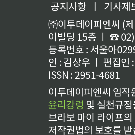
공지사항
ㅣ
기사제
㈜이투데이피엔씨 (제호
이빌딩 15층 ㅣ ☎ 02)
등록번호 : 서울아02992
인 : 김상우 ㅣ 편집인
ISSN : 2951-4681
이투데이피엔씨 임직원
윤리강령
및 실천규정을
브라보 마이 라이프의
저작권법의 보호를 받