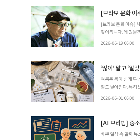
[브라보 문화 이
[브라보 문화 이슈] 
짚어봅니다. 왜 떴을까? 만화가 허영만 화백(79)은 지난 17일 낙상사고로 인한 건강 악화로
활동 중단을 선언했다.
2026-06-19 06:00
만의 백반기행(이하 ‘
‘많이’ 말고 ‘알
여름은 몸이 쉽게 무
질도 낮아진다. 특히
복용하는 약은 여름이라
2026-06-01 06:00
와 만나 예상보다 강
[AI 브리핑] 
바쁜 일상 속 알짜 뉴