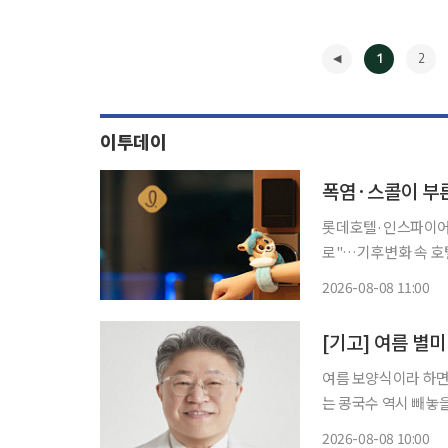
1
2
이투데이
폭염·스콜이 부른
롯데호텔·인스파이어·
로"…기후변화 속 호텔가 '체류형 콘텐
려운 스콜성 폭우까지 
2026-08-08 11:00
테마파크와 워터파크,
◀
[기고] 여름 별미
여름 보양식이라 하면
는 콩국수 역시 빼놓을
양과 한의학적 효능까지 갖춘 음식으로
2026-08-08 10:00