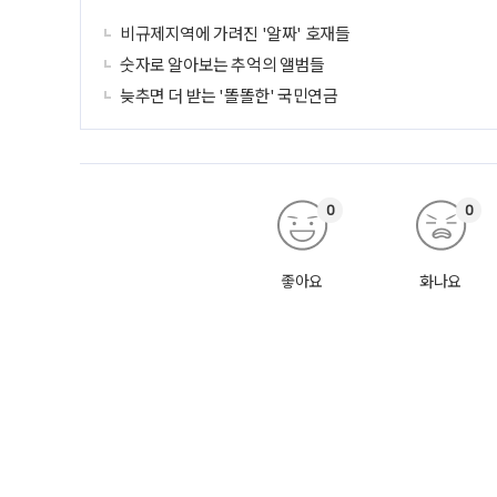
비규제지역에 가려진 '알짜' 호재들
숫자로 알아보는 추억의 앨범들
늦추면 더 받는 '똘똘한' 국민연금
0
0
좋아요
화나요