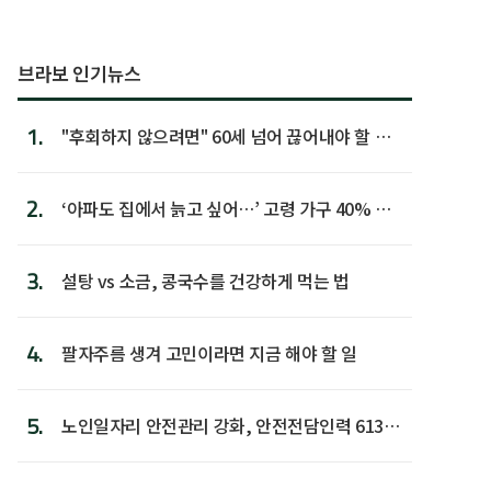
브라보 인기뉴스
1.
"후회하지 않으려면" 60세 넘어 끊어내야 할 사
람 1위
2.
‘아파도 집에서 늙고 싶어…’ 고령 가구 40% 노
후 주택이라 어...
3.
설탕 vs 소금, 콩국수를 건강하게 먹는 법
4.
팔자주름 생겨 고민이라면 지금 해야 할 일
5.
노인일자리 안전관리 강화, 안전전담인력 613명
첫 배치