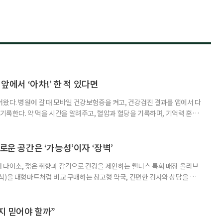
 앞에서 ‘아차!’ 한 적 있다면
어왔다. 병원에 갈 때 모바일 건강보험증을 켜고, 건강검진 결과를 앱에서 다
 기록한다. 약 먹을 시간을 알려주고, 혈압과 혈당을 기록하며, 기억력 훈련
치와 스마트링 같은 웨어러블 기기로 몸의 변화를 더 자주, 더 가까이에서
스마트한 습관, 디지털 건강관리를 시작해보자. 건강 앱이라고 하면 스마트
다. 하지만 시니어에게 가장 먼저 필요한 디지털 건강 도구는 의외로
로운 공간은 ‘가능성’이자 ‘장벽’
 다이소, 젊은 취향과 감각으로 건강을 제안하는 웰니스 특화 매장 올리브
식)을 대형마트처럼 비교 구매하는 창고형 약국, 간편한 검사와 상담을 결
능식품을 구입하는 공간이 약국 안팎으로 넓어지고 있다. 가격은 매력적이
을 어떻게 골라야 할지는 더 어려워졌다. 새로운 건강 소비 공간을 어떻게 이
살펴봤다. 다이소, 올리브베러, 창고형·체험형 약국까지. 건기식을 구매할
까지 믿어야 할까”