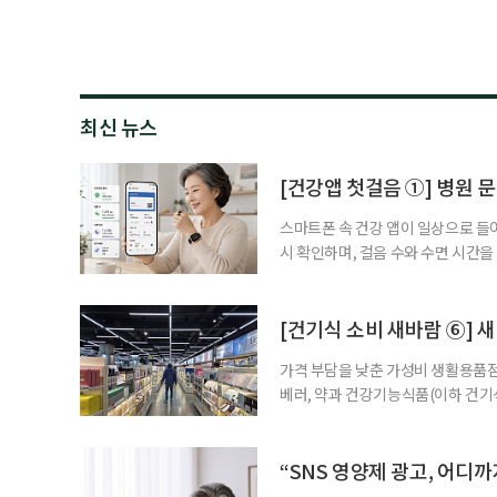
최신 뉴스
[건강앱 첫걸음 ①] 병원 문
스마트폰 속 건강 앱이 일상으로 들
시 확인하며, 걸음 수와 수면 시간을
을 돕는 앱도 있다. 여기에 스마트워
살피기도 한다. 건강상태를 살피는 
워치나 운동 앱을 먼저 떠올리기 쉽
[건기식 소비 새바람 ⑥] 새
가격 부담을 낮춘 가성비 생활용품점
베러, 약과 건강기능식품(이하 건기
합한 체험형 약국까지. 약과 건강기
고 선택지는 많아졌다. 하지만 무엇
용하면 좋을지 현장을 직접 방문해 
“SNS 영양제 광고, 어디
수