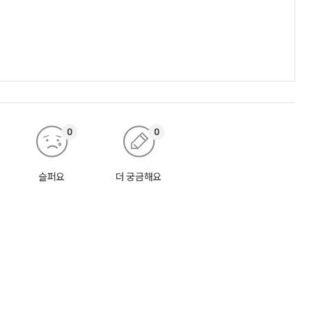
0
0
슬퍼요
더 궁금해요