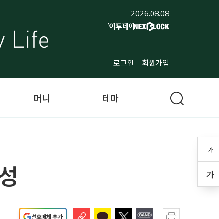
2026.08.08
로그인
회원가입
머니
테마
가
능성
가
선호매체 추가