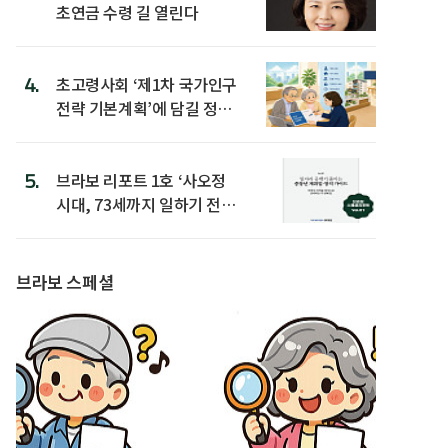
초연금 수령 길 열린다
4.
초고령사회 ‘제1차 국가인구
전략 기본계획’에 담길 정책
은
5.
브라보 리포트 1호 ‘사오정
시대, 73세까지 일하기 전략’
발간
브라보 스페셜