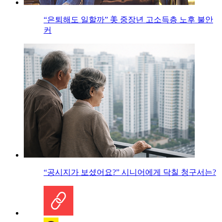
“은퇴해도 일할까” 美 중장년 고소득층 노후 불안
커
“공시지가 보셨어요?” 시니어에게 닥칠 청구서는?