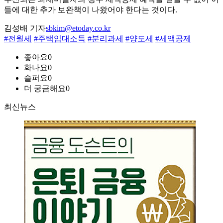
들에 대한 추가 보완책이 나왔어야 한다는 것이다.
김성배 기자
sbkim@etoday.co.kr
#전월세
#주택임대소득
#분리과세
#양도세
#세액공제
좋아요
0
화나요
0
슬퍼요
0
더 궁금해요
0
최신뉴스