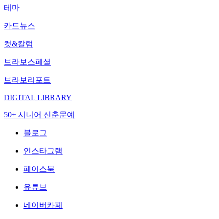
테마
카드뉴스
컷&칼럼
브라보스페셜
브라보리포트
DIGITAL LIBRARY
50+ 시니어 신춘문예
블로그
인스타그램
페이스북
유튜브
네이버카페