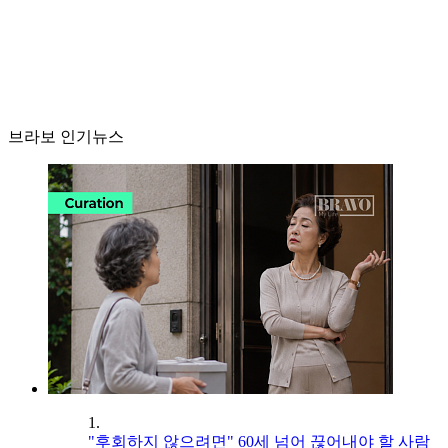
브라보 인기뉴스
1.
"후회하지 않으려면" 60세 넘어 끊어내야 할 사람