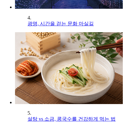
4.
광명, 시간을 걷는 문화 마실길
5.
설탕 vs 소금, 콩국수를 건강하게 먹는 법