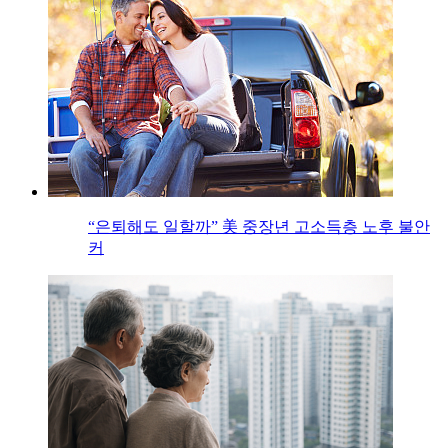
“은퇴해도 일할까” 美 중장년 고소득층 노후 불안
커