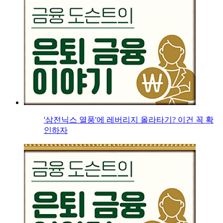
'삼전닉스 열풍'에 레버리지 올라타기? 이건 꼭 확
인하자