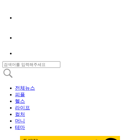
전체뉴스
피플
헬스
라이프
컬처
머니
테마