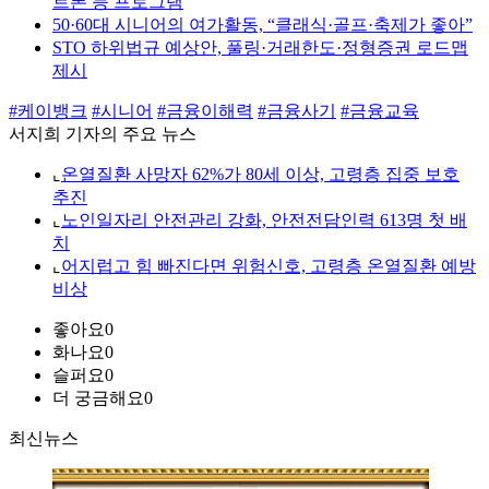
트폰 등 프로그램
50·60대 시니어의 여가활동, “클래식·골프·축제가 좋아”
STO 하위법규 예상안, 풀링·거래한도·정형증권 로드맵
제시
#케이뱅크
#시니어
#금융이해력
#금융사기
#금융교육
서지희 기자의 주요 뉴스
⌞
온열질환 사망자 62%가 80세 이상, 고령층 집중 보호
추진
⌞
노인일자리 안전관리 강화, 안전전담인력 613명 첫 배
치
⌞
어지럽고 힘 빠진다면 위험신호, 고령층 온열질환 예방
비상
좋아요
0
화나요
0
슬퍼요
0
더 궁금해요
0
최신뉴스