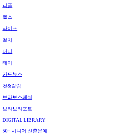
피플
헬스
라이프
컬처
머니
테마
카드뉴스
컷&칼럼
브라보스페셜
브라보리포트
DIGITAL LIBRARY
50+ 시니어 신춘문예