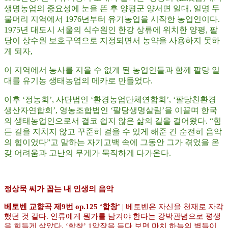
생명농업의 중요성에 눈을 뜬 후 양평군 양서면 일대, 일명 두
물머리 지역에서 1976년부터 유기농업을 시작한 농업인이다.
1975년 대도시 서울의 식수원인 한강 상류에 위치한 양평, 팔
당이 상수원 보호구역으로 지정되면서 농약을 사용하지 못하
게 되자,
이 지역에서 농사를 지을 수 없게 된 농업인들과 함께 팔당 일
대를 유기농 생태농업의 메카로 만들었다.
이후 ‘정농회’, 사단법인 ‘환경농업단체연합회’, ‘팔당친환경
생산자연합회’, 영농조합법인 ‘팔당생명살림’을 이끌며 한국
의 생태농업인으로서 결코 쉽지 않은 삶의 길을 걸어왔다. “힘
든 길을 지치지 않고 꾸준히 걸을 수 있게 해준 건 순전히 음악
의 힘이었다”고 말하는 자기고백 속에 그동안 그가 겪었을 온
갖 어려움과 고난의 무게가 묵직하게 다가온다.
정상묵 씨가 꼽는 내 인생의 음악
베토벤 교향곡 제9번 op.125 ‘합창’
| 베토벤은 자신을 천재로 자각
했던 것 같다. 인류에게 뭔가를 남겨야 한다는 강박관념으로 평생
을 힘들게 살았다. ‘합창’ 1악장을 듣다 보면 마치 하늘의 별들이