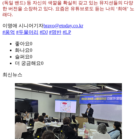
(독일 밴드) 등 자신의 색깔을 확실히 갖고 있는 뮤지션들의 다양
한 버전을 소장하고 있다. 요즘은 유튜브로도 듣는 나의 ‘최애’ 노
래다.
이명애 시니어기자
bravo@etoday.co.kr
#움억
#두물머리
#DJ
#명반
#LP
좋아요
0
화나요
0
슬퍼요
0
더 궁금해요
0
최신뉴스