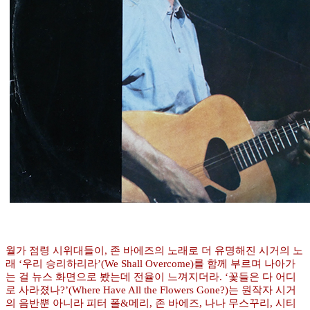
월가 점령 시위대들이, 존 바에즈의 노래로 더 유명해진 시거의 노
래 ‘우리 승리하리라’(We Shall Overcome)를 함께 부르며 나아가
는 걸 뉴스 화면으로 봤는데 전율이 느껴지더라. ‘꽃들은 다 어디
로 사라졌나?’(Where Have All the Flowers Gone?)는 원작자 시거
의 음반뿐 아니라 피터 폴&메리, 존 바에즈, 나나 무스꾸리, 시티