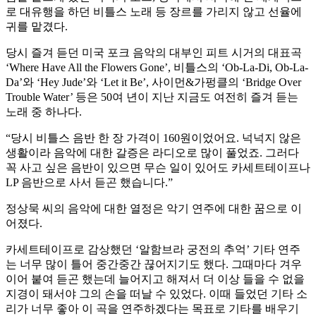
로 대유행을 하던 비틀스 노래 등 장르를 가리지 않고 선율에
귀를 맡겼다.
당시 즐겨 듣던 미국 포크 음악의 대부인 피트 시거의 대표곡
‘Where Have All the Flowers Gone’, 비틀스의 ‘Ob-La-Di, Ob-La-
Da’와 ‘Hey Jude’와 ‘Let it Be’, 사이먼&가펑클의 ‘Bridge Over
Trouble Water’ 등은 50여 년이 지난 지금도 여전히 즐겨 듣는
노래 중 하나다.
“당시 비틀스 음반 한 장 가격이 160원이었어요. 넉넉지 않은
생활이라 음악에 대한 갈증은 라디오로 많이 풀었죠. 그러다
꼭 사고 싶은 음반이 있으면 무슨 일이 있어도 카세트테이프나
LP 음반으로 사서 듣곤 했습니다.”
정상묵 씨의 음악에 대한 열정은 악기 연주에 대한 꿈으로 이
어졌다.
카세트테이프로 감상했던 ‘알함브라 궁전의 추억’ 기타 연주
는 너무 많이 틀어 중간중간 끊어지기도 했다. 그때마다 겨우
이어 붙여 듣곤 했는데 늘어지고 해져서 더 이상 들을 수 없을
지경이 돼서야 그의 손을 떠날 수 있었다. 이때 들었던 기타 소
리가 너무 좋아 이 곡을 연주하겠다는 목표로 기타를 배우기