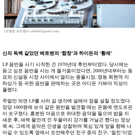
(오병돈 프리랜서 obdlife@gmail.com)
신의 독백 같았던 베토벤의 ‘합창’과 하이든의 ‘황제’
LP 음반을 사기 시작한 건 1970년대 후반부터였다. 당시에는
듣고 싶은 음반을 사는 게 즐거움이었다면, 2000년대부터는 동
묘와 신설동 시장 사이에서 열리는 풍물시장, 명동 회현역 지
하상가 등 귀한 음반을 판매하는 곳은 어디든 가봐야 직성이
풀렸다.
주말만 되면 LP를 사러 갈 생각에 설레어 잠을 설칠 정도였다.
장당 1000원에 보석 같은 원반을 발견할 때는 온몸에 엔도르핀
이 솟구쳤다. 흥분된 마음으로 위대한 음악을 들으며 밤을 지
새운 후, 새벽 물안개 낀 두물머리 강가를 거닐곤 했다는 정상
묵 씨. 그에게 음악은 인생을 성찰하며 뚝심 있게 앞을 향해 나
아갈 수 있도록 옆에서 조언해주던 친구 중의 친구, ‘절친’이었