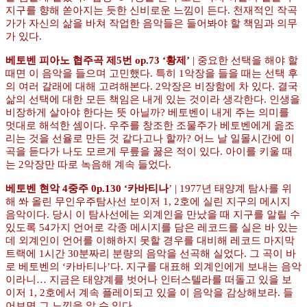
지구를 향해 쏟아지는 듯한 신비로운 느낌이 든다. 천재적인 작곡
가가 자신의 삶을 바쳐 작업한 음악들은 들어봐야 할 책임과 의무
가 있다.
베토벤 피아노 협주곡 제5번 op.73 ‘황제’
| 중요한 선택을 해야 할
때면 이 음악을 들으며 고민했다. 특히 1악장을 들을 때는 선택 후
의 여러 갈래에 대해 고려해본다. 2악장은 비장함에 차 있다. 결국
삶의 선택에 대한 모든 책임은 내게 있는 것이라 생각한다. 인생을
비장하게 살아야 한다는 뜻 아닐까? 베토벤이 내게 주는 의미를
멋대로 해석한 셈이다. 우주를 창조한 조물주가 베토벤에게 읊조
리는 것을 선율로 만든 것 같다고나 할까? 어느 날 일몰시간에 이
곡을 듣다가 나도 모르게 무릎을 꿇은 적이 있다. 아이를 키울 때
는 2악장만 따로 녹음해 계속 들었다.
베토벤 현악 4중주 0p.130 ‘카바티나
’ | 1977년 태양계 탐사를 위
해 쏴 올린 무인우주탐사선 보이저 1, 2호에 실린 지구의 메시지
음악이다. 당시 이 탐사선에는 외계인을 만났을 때 지구를 알릴 수
있도록 54가지 언어로 각종 메시지를 담은 레코드를 실은 바 있는
데 외계인이 언어를 이해하지 못할 경우를 대비해 레코드 마지막
트랙에 1시간 30분짜리 분량의 음악을 선곡해 실었다. 그 곡이 바
로 베토벤의 ‘카바티나’다. 지구를 대표해 외계인에게 보내는 음악
이라니… 지금은 태양계를 벗어나 인터스텔라를 떠돌고 있을 보
이저 1, 2호에서 계속 플레이되고 있을 이 음악을 감상해보라. 들
어보면 그 느낌을 알 수 있다.