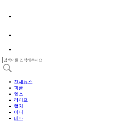
전체뉴스
피플
헬스
라이프
컬처
머니
테마