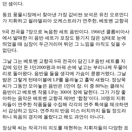
던 셈이다.
동묘 풍물시장에서 찾아낸 가장 값비싼 보석은 유진 오르먼디
가 지휘하고 필라델피아 오케스트라가 연주한, 베토벤 교향곡
9곡 전곡을 7장으로 녹음한 세트 음반이다. 1966년 콜롬비아사
에서 발매한 이 음반 세트가 포장도 뜯기지 않은 상태로 눈에
띄었을 때 심장이 두근거리며 뛰던 그 느낌을 아직도 잊을 수
없단다.
그날 그는 베토벤 교향곡 9곡 전곡이 담긴 LP 음반 세트를 지
갑에 있던 돈 1만2000원과 바꿔 손에 넣고는 부리나케 두물머
리로 돌아왔다. 음반을 들을 생각에 가슴이 쿵쾅거렸다, 그날
밤은 그렇게 턴테이블에 LP를 올려놓고 홀딱 새웠다. 정상묵
씨가 그동안 모아놓은 음반은 1만여 장. 이 중 80%는 클래식
음반이고 베토벤 작품 LP는 300여 장에 달한다. 그가 가장 좋
아하는 음악은 베토벤 교향곡 제9번 ‘합창’이다. 10명의 지휘
자들이 연주한 작품들을 수집해 각각의 연주 특색을 체크하면
서 감상하고 있다. 연주자의 반음 미스 터치까지 들릴 정도라
하니 득음의 경지에 올랐다고 해도 과언이 아니다.
정상묵 씨는 작곡가의 의도를 재현하는 지휘자들의 다양한 표