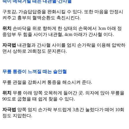
속이 메슥거릴 때는 내관혈·간사혈
구토감, 가슴답답증을 완화시킬 수 있다. 또한 마음을 안정시
켜주고 흉부의 혈액순환도 촉진시킨다.
위치
손바닥을 위로 향하게 한 상태의 손목에서 3cm 아래 정
중앙부 두 힘줄 사이가 내관혈, 4cm 아래가 간사혈 이다.
자극법
내관혈과 간사혈 사이를 엄지 손가락을 이용해 압박하
면서 상하로 20회정도 문지른다.
무릎 통증이 느껴질 때는 슬안혈
무릎 관절을 강화시켜 통증을 해소시켜 준다.
위치
무릎 아래 양쪽 오목하게 들어간 곳. 의자에 앉아 무릎을
90도로 굽혔을 때 쉽게 찾을 수 있다.
자극법
양쪽 엄지 손가락 부드럽게 3초간 눌렀다가 떼어 10회
정도 지압한다.