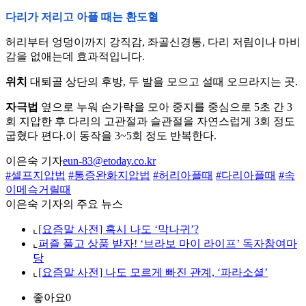
다리가 저리고 아플 때는 환도혈
허리부터 엉덩이까지 강직감, 좌골신경통, 다리 저림이나 마비
감을 없애는데 효과적입니다.
위치
대퇴골 상단의 후방, 두 발을 모으고 설때 오므라지는 곳.
자극법
옆으로 누워 손가락을 모아 중지를 중심으로 5초 간 3
회 지압한 후 다리의 고관절과 슬관절을 자연스럽게 3회 정도
굽혔다 편다.이 동작을 3~5회 정도 반복한다.
이은숙 기자
eun-83@etoday.co.kr
#셀프지압법
#통증완화지압법
#허리아플때
#다리아플때
#속
이메슥거릴때
이은숙 기자의 주요 뉴스
⌞
[요즘말 사전] 혹시 나도 ‘막나귀’?
⌞
퍼즐 풀고 상품 받자! ‘브라보 마이 라이프’ 독자참여마
당
⌞
[요즘말 사전] 나도 모르게 빠진 관계, ‘파라소셜’
좋아요
0