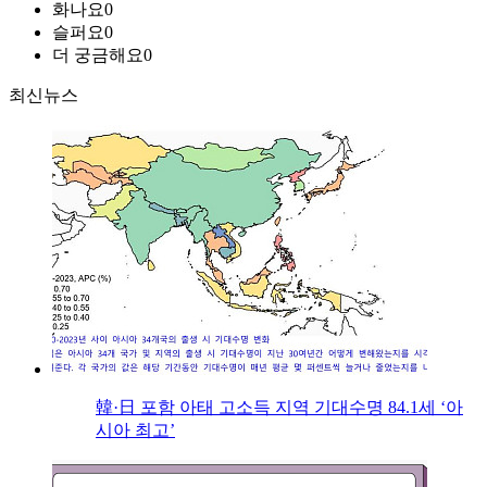
화나요
0
슬퍼요
0
더 궁금해요
0
최신뉴스
韓·日 포함 아태 고소득 지역 기대수명 84.1세 ‘아
시아 최고’