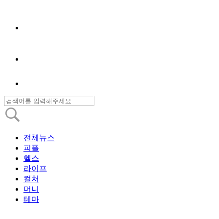
전체뉴스
피플
헬스
라이프
컬처
머니
테마