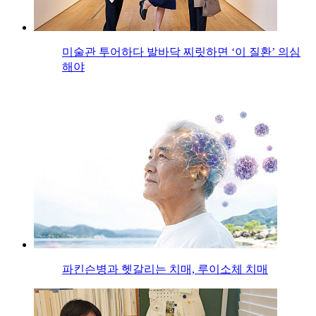
미술관 투어하다 발바닥 찌릿하면 ‘이 질환’ 의심
해야
파킨슨병과 헷갈리는 치매, 루이소체 치매