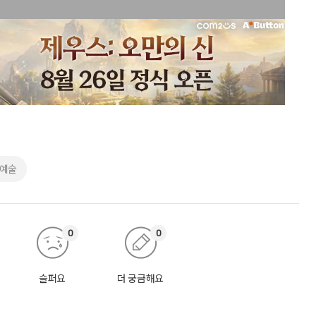
#예술
0
0
슬퍼요
더 궁금해요