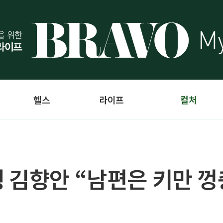
헬스
라이프
컬처
 김향안 “남편은 키만 