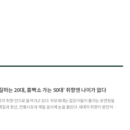
하는 20대, 흠뻑쇼 가는 50대’ 취향엔 나이가 없다
로의 취향 안으로 들어가고 있다. 부모세대는 젊은이들이 몰리는 공연장을
개질과 등산, 전통시장과 제철 음식에 눈을 돌린다. 세대의 취향이 완전히
취향이고 무엇이 나이 든 사람의 취향인지 가르던 구분은 전에 비해 희미해
. 57세 김 씨는 올해 또래 친구들과 싸이 흠뻑쇼를 찾았다. 물에 젖으며 음악
젊은 층의 놀이터처럼 여겨졌다. 김 씨도 처음에는 “내가 가도 어색하