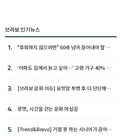
브라보 인기뉴스
1.
"후회하지 않으려면" 60세 넘어 끊어내야 할 사
람 1위
2.
‘아파도 집에서 늙고 싶어…’ 고령 가구 40% 노
후 주택이라 어...
3.
[브라보 문화 이슈] 유방암 투병 후 더 단단해진
박미선
4.
광명, 시간을 걷는 문화 마실길
5.
[Trend&Bravo] 거절 못 하는 시니어가 끊어야
할 행동 5