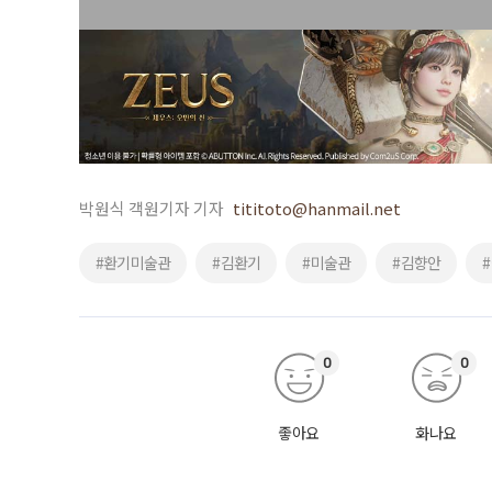
박원식 객원기자 기자
tititoto@hanmail.net
#환기미술관
#김환기
#미술관
#김향안
0
0
좋아요
화나요