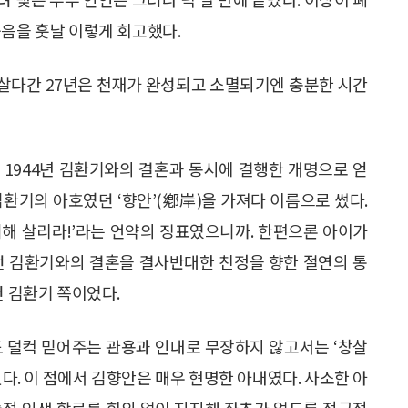
죽음을 훗날 이렇게 회고했다.
 살다간 27년은 천재가 완성되고 소멸되기엔 충분한 시간
 1944년 김환기와의 결혼과 동시에 결행한 개명으로 얻
 김환기의 아호였던 ‘향안’(鄕岸)을 가져다 이름으로 썼다.
 위해 살리라!’라는 언약의 징표였으니까. 한편으론 아이가
던 김환기와의 결혼을 결사반대한 친정을 향한 절연의 통
건 김환기 쪽이었다.
도 덜컥 믿어주는 관용과 인내로 무장하지 않고서는 ‘창살
다. 이 점에서 김향안은 매우 현명한 아내였다. 사소한 아
술적 인생 항로를 회의 없이 지지해 좌초가 없도록 적극적