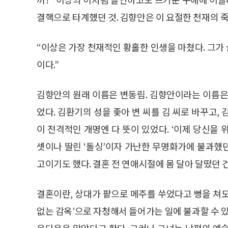
결핵으로 타계했던 것. 김향안은 이 요절한 천재의 
“이상은 가장 천재적인 황홀한 인생을 마쳤다. 그가
이다.”
김향안의 원래 이름은 변동림. 김향안이라는 이름은
었다. 김환기의 성을 좇아 변 씨를 김 씨로 바꾸고,
이 전격적인 개명엔 다 뜻이 있었다. ‘이제 당신을
셋이나 딸린 ‘돌싱’이자 가난한 무명화가에 불과했
고이기도 했다. 결혼 전 연애시절에 몸 달아 달떴던 
결혼이란, 상대가 팥으로 메주를 쑤었다고 뻥을 쳐
없는 감옥’으로 자청해서 들어가는 일에 불과할 수 있
웅다웅은 많았다고 한다. 그러나 그녀는 남편의 예