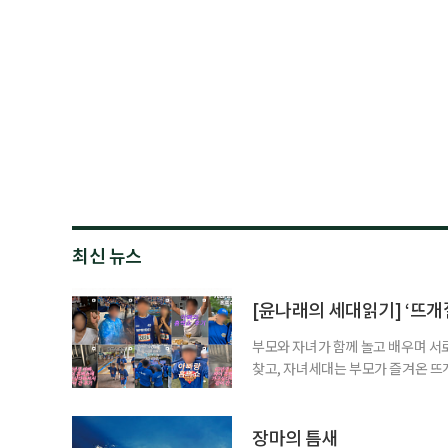
최신 뉴스
[윤나래의 세대읽기] ‘뜨개질
부모와 자녀가 함께 놀고 배우며 서
찾고, 자녀세대는 부모가 즐겨온 뜨
같아진 것은 아니지만 무엇이 젊은 
졌다. 이른바 ‘취향의 에이지리스’다
에 맞춰 뛰는 여름 축제는 오랫동안 
장마의 틈새