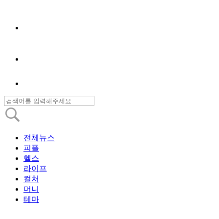
전체뉴스
피플
헬스
라이프
컬처
머니
테마