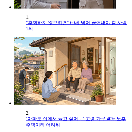
1.
"후회하지 않으려면" 60세 넘어 끊어내야 할 사람
1위
2.
‘아파도 집에서 늙고 싶어…’ 고령 가구 40% 노후
주택이라 어려워