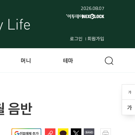
2026.08.07
로그인
회원가입
머니
테마
가
월 음반
가
선호매체 추가