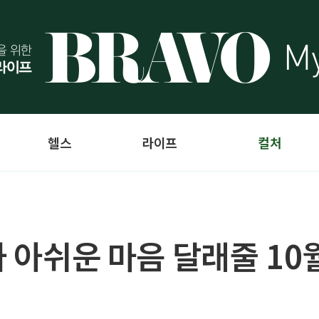
헬스
라이프
컬처
가 아쉬운 마음 달래줄 10