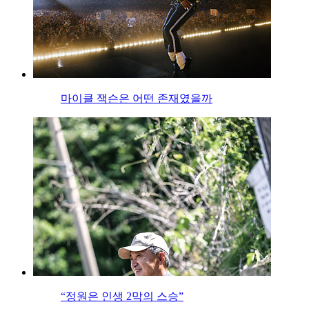
마이클 잭슨은 어떤 존재였을까
“정원은 인생 2막의 스승”