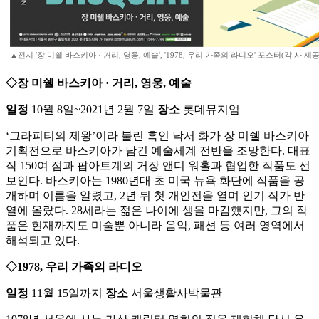
▲전시 '장 미쉘 바스키아 · 거리, 영웅, 예술', '1978, 우리 가족의 라디오' 포스터(각 사 제공
◇장 미쉘 바스키아 · 거리, 영웅, 예술
일정
10월 8일~2021년 2월 7일
장소
롯데뮤지엄
‘그라피티의 제왕’이라 불린 흑인 낙서 화가 장 미쉘 바스키아
기획전으로 바스키아가 남긴 예술세계 전반을 조망한다. 대표
작 150여 점과 팝아트계의 거장 앤디 워홀과 협업한 작품도 선
보인다. 바스키아는 1980년대 초 미국 뉴욕 화단에 작품을 공
개하며 이름을 알렸고, 2년 뒤 첫 개인전을 열며 인기 작가 반
열에 올랐다. 28세라는 젊은 나이에 생을 마감했지만, 그의 작
품은 현재까지도 미술뿐 아니라 음악, 패션 등 여러 영역에서
해석되고 있다.
◇1978, 우리 가족의 라디오
일정
11월 15일까지
장소
서울생활사박물관