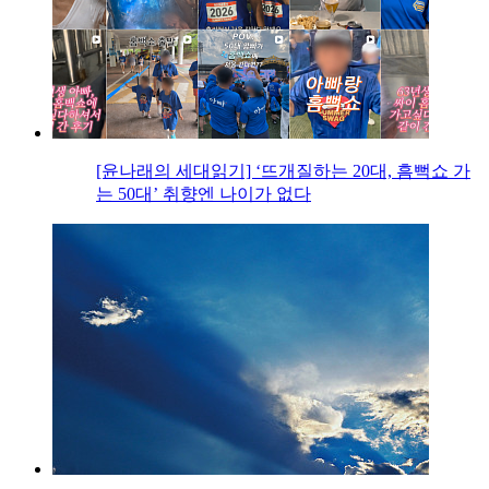
[윤나래의 세대읽기] ‘뜨개질하는 20대, 흠뻑쇼 가
는 50대’ 취향엔 나이가 없다