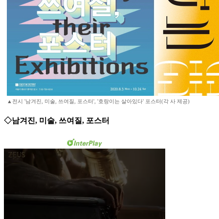
▲전시 '남겨진, 미술, 쓰여질, 포스터', '호랑이는 살아있다' 포스터(각 사 제공)
◇남겨진, 미술, 쓰여질, 포스터