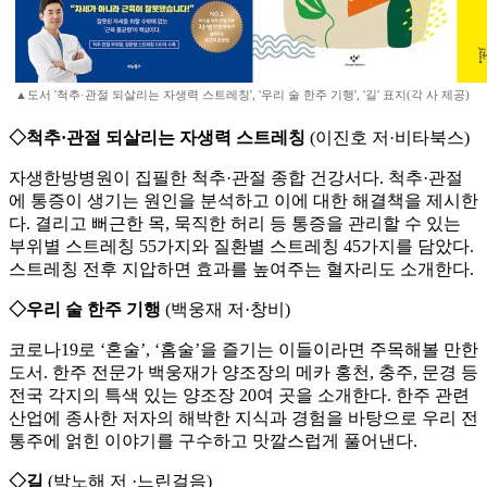
▲도서 '척추·관절 되살리는 자생력 스트레칭', '우리 술 한주 기행', '길' 표지(각 사 제공)
◇척추·관절 되살리는 자생력 스트레칭
(이진호 저·비타북스)
자생한방병원이 집필한 척추·관절 종합 건강서다. 척추·관절
에 통증이 생기는 원인을 분석하고 이에 대한 해결책을 제시한
다. 결리고 뻐근한 목, 묵직한 허리 등 통증을 관리할 수 있는
부위별 스트레칭 55가지와 질환별 스트레칭 45가지를 담았다.
스트레칭 전후 지압하면 효과를 높여주는 혈자리도 소개한다.
◇우리 술 한주 기행
(백웅재 저·창비)
코로나19로 ‘혼술’, ‘홈술’을 즐기는 이들이라면 주목해볼 만한
도서. 한주 전문가 백웅재가 양조장의 메카 홍천, 충주, 문경 등
전국 각지의 특색 있는 양조장 20여 곳을 소개한다. 한주 관련
산업에 종사한 저자의 해박한 지식과 경험을 바탕으로 우리 전
통주에 얽힌 이야기를 구수하고 맛깔스럽게 풀어낸다.
◇길
(박노해 저 ·느린걸음)