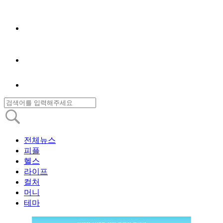
전체뉴스
피플
헬스
라이프
컬처
머니
테마