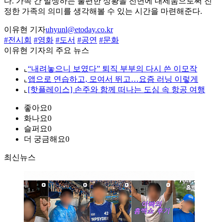
다. 가족 간 발생하는 불편한 상황을 전면에 내세움으로써 진
정한 가족의 의미를 생각해볼 수 있는 시간을 마련해준다.
이유현 기자
uhyunl@etoday.co.kr
#전시회
#영화
#도서
#공연
#문화
이유현 기자의 주요 뉴스
⌞
“내려놓으니 보였다” 퇴직 부부의 다시 쓴 이모작
⌞
앱으로 연습하고, 모여서 뛰고…요즘 러닝 이렇게
⌞
[핫플레이스] 손주와 함께 떠나는 도심 속 항공 여행
좋아요
0
화나요
0
슬퍼요
0
더 궁금해요
0
최신뉴스