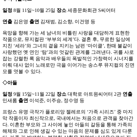
일정
8월 11일~10월 25일
장소
세종문화회관 S씨어터
연출
김은영
출연
김재범, 김소향, 이건명 등
욕망을 향해 가는 세 남녀의 비틀린 사랑을 대담하게 표현한
작품으로, 뮤지컬판 ‘부부의 세계’다. 결혼 후, 무료한 일상에
지친 ‘세라’와 그녀의 곁을 지키는 남편 ‘마이클’, 한때 불같이
사랑했던 옛 연인 ‘탐’과의 엇갈린 관계를 그려낸다. 귀를 사로
잡는 강렬한 록 음악과 배우들의 폭발적인 가창력이 시너지를
이뤄 대사 없이 노래로만 극을 이어가는 송스루 뮤지컬의 진면
모를 엿볼 수 있다.
◇아들
일정
9월 15일~11월 22일
장소
대학로 아트원씨어터 2관
연출
민새롬
출연
이석준, 이주승, 정수영 등
프랑스 유명 극작가 플로리앙 젤레르의 ‘가족 시리즈’ 중 마지
막 작품이자 최신작으로, 국내에서는 처음으로 관객을 찾아간
다. 이혼한 부모와 그 사이에 놓인 아들의 갈등을 통해 가족의
해체와 그로 인해 생길 수 있는 마음의 문제를 심도 있게 다룬