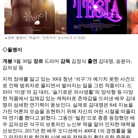
▲영화 '돌멩이', '테슬라', '언힌지드' 포스터(각 사 제공)
◇돌멩이
개봉
9월 30일
장르
드라마
감독
김정식
출연
김대명, 송윤아,
김의성 등
지적 장애를 앓고 있는 30대 청년 ‘석구’가 예기치 못한 사건으
로 인해 범죄자로 몰리면서 벌어지는 일을 그린 작품이다. 드
라마 ‘미생’의 김 대리, ‘슬기로운 의사생활’의 양석형 등 다양
한 작품에서 입체감 있는 캐릭터로 존재감을 드러낸 배우 김대
명의 섬세한 연기력이 돋보인다. 실제로 김대명은 8세 지능을
가진 어른의 모습을 표현하기 위해 자신의 어린 시절을 떠올리
며 연기를 했다고 밝혔다. 그동안 ‘빌런’으로 종종 등장했던 배
우 김의성은 석구의 보호자인 노신부 역을 맡아 인자한 매력을
선보인다. 2017년 한 배우 오디션에서 400대 1의 경쟁률을 뚫
고 만장일치로 합격한 신예 배우 전채은의 활약 또한 주목된