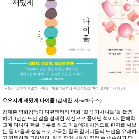
▲도서 '오지게 재밌게 나이듦', '이효석문학상 수상작품집 2020' 표지(각 사 제공)
◇오지게 재밌게 나이듦
(김재환 저·북하우스)
김재환 영화감독이 다큐멘터리 영화 ‘칠곡 가시나들’을 촬영
하며 3년간 느낀 점을 섬세한 시선으로 풀어낸 책이다. 문해학
교에 다니며 한글 공부를 하고 아들에게 처음으로 편지를 써보
는 등 배움과 설렘으로 가득한 칠곡 할머니들의 노년을 유쾌하
고 따뜻하게 그려냈다. 칠곡 할머니들이 직접 쓴 순수하고 담