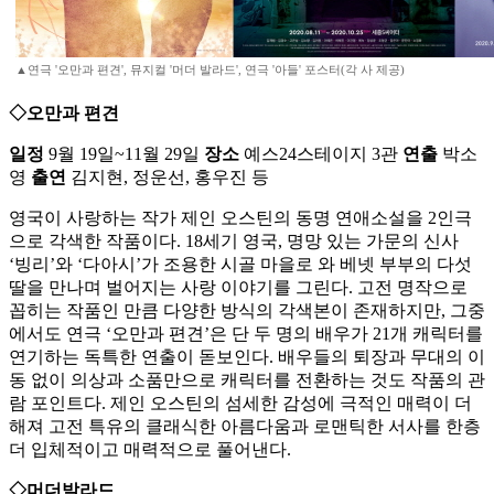
▲연극 '오만과 편견', 뮤지컬 '머더 발라드', 연극 '아들' 포스터(각 사 제공)
◇오만과 편견
일정
9월 19일~11월 29일
장소
예스24스테이지 3관
연출
박소
영
출연
김지현, 정운선, 홍우진 등
영국이 사랑하는 작가 제인 오스틴의 동명 연애소설을 2인극
으로 각색한 작품이다. 18세기 영국, 명망 있는 가문의 신사
‘빙리’와 ‘다아시’가 조용한 시골 마을로 와 베넷 부부의 다섯
딸을 만나며 벌어지는 사랑 이야기를 그린다. 고전 명작으로
꼽히는 작품인 만큼 다양한 방식의 각색본이 존재하지만, 그중
에서도 연극 ‘오만과 편견’은 단 두 명의 배우가 21개 캐릭터를
연기하는 독특한 연출이 돋보인다. 배우들의 퇴장과 무대의 이
동 없이 의상과 소품만으로 캐릭터를 전환하는 것도 작품의 관
람 포인트다. 제인 오스틴의 섬세한 감성에 극적인 매력이 더
해져 고전 특유의 클래식한 아름다움과 로맨틱한 서사를 한층
더 입체적이고 매력적으로 풀어낸다.
◇머더발라드