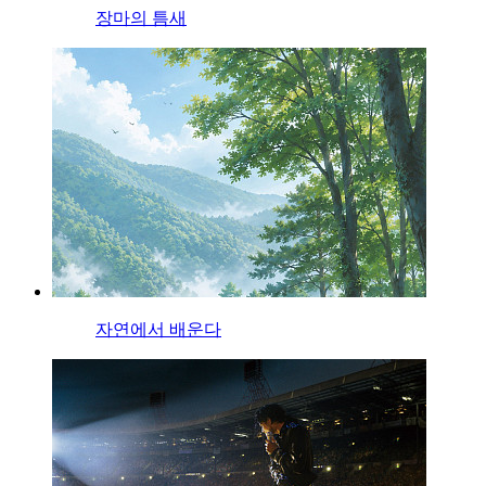
장마의 틈새
자연에서 배운다