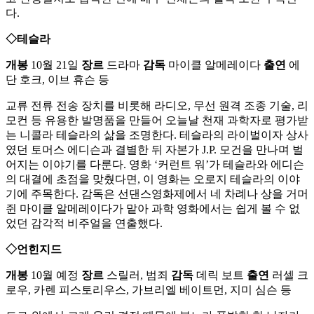
다.
◇테슬라
개봉
10월 21일
장르
드라마
감독
마이클 알메레이다
출연
에
단 호크, 이브 휴슨 등
교류 전류 전송 장치를 비롯해 라디오, 무선 원격 조종 기술, 리
모컨 등 유용한 발명품을 만들어 오늘날 천재 과학자로 평가받
는 니콜라 테슬라의 삶을 조명한다. 테슬라의 라이벌이자 상사
였던 토머스 에디슨과 결별한 뒤 자본가 J.P. 모건을 만나며 벌
어지는 이야기를 다룬다. 영화 ‘커런트 워’가 테슬라와 에디슨
의 대결에 초점을 맞췄다면, 이 영화는 오로지 테슬라의 이야
기에 주목한다. 감독은 선댄스영화제에서 네 차례나 상을 거머
쥔 마이클 알메레이다가 맡아 과학 영화에서는 쉽게 볼 수 없
었던 감각적 비주얼을 연출했다.
◇언힌지드
개봉
10월 예정
장르
스릴러, 범죄
감독
데릭 보트
출연
러셀 크
로우, 카렌 피스토리우스, 가브리엘 베이트먼, 지미 심슨 등