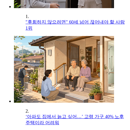
1.
"후회하지 않으려면" 60세 넘어 끊어내야 할 사람
1위
2.
‘아파도 집에서 늙고 싶어…’ 고령 가구 40% 노후
주택이라 어려워