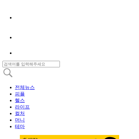
전체뉴스
피플
헬스
라이프
컬처
머니
테마