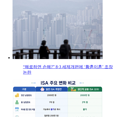
“해로하면 손해?” 8·3 세제개편에 ‘황혼이혼’ 조장
논란