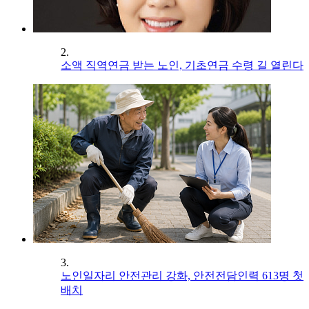
2.
소액 직역연금 받는 노인, 기초연금 수령 길 열린다
3.
노인일자리 안전관리 강화, 안전전담인력 613명 첫
배치