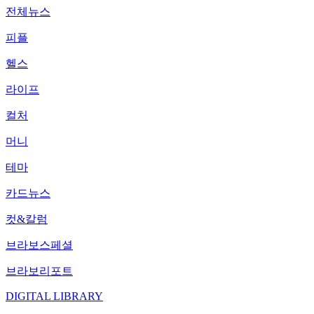
전체뉴스
피플
헬스
라이프
컬처
머니
테마
카드뉴스
컷&칼럼
브라보스페셜
브라보리포트
DIGITAL LIBRARY