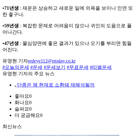
•71년생
: 재운은 상승하고 새로운 일에 의욕을 보이니 인연 또
한 좋구나.
•59년생
: 복잡한 문제로 어려움이 많으나 귀인의 도움으로 풀
어나간다.
•47년생
: 물심양면에 좋은 결과가 있으나 오기를 부리면 힘들
어진다.
유영현 기자
redeye112@etoday.co.kr
#오늘의운세
#운세
#운세보기
#무료운세
#띠별운세
유영현 기자의 주요 뉴스
⌞
단종은 왜 현재로 소환돼 재해석될까
좋아요
0
화나요
0
슬퍼요
0
더 궁금해요
0
최신뉴스