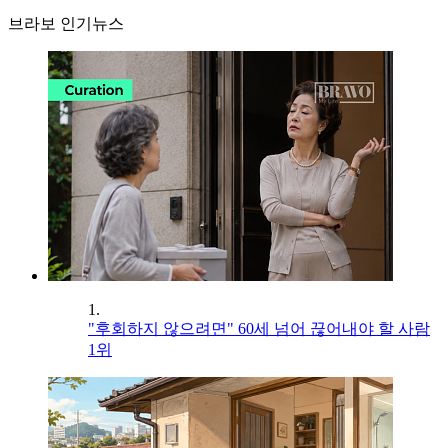
브라보 인기뉴스
1.
"후회하지 않으려면" 60세 넘어 끊어내야 할 사람
1위