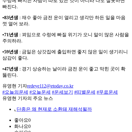
수렁에 빠지는 사람이 따로 있는 것이 아니라 나도 잘못하면
빠진다.
•83년생
: 재수 좋아 금전 운이 열리고 생각만 하든 일을 마음
껏 열어 보라.
•71년생
: 꾀임으로 수렁에 빠질 위기가 오니 말이 많은 사람을
주의하라.
•59년생
: 금일은 상갓집에 출입하면 좋지 않은 일이 생기리니
삼감이 좋다.
•47년생
: 경기 상승하는 날이라 금전 운이 좋고 막힌 곳이 확
뚫린다.
유영현 기자
redeye112@etoday.co.kr
#오늘의운세
#오늘운세
#운세보기
#띠별운세
#무료운세
유영현 기자의 주요 뉴스
⌞
단종은 왜 현재로 소환돼 재해석될까
좋아요
0
화나요
0