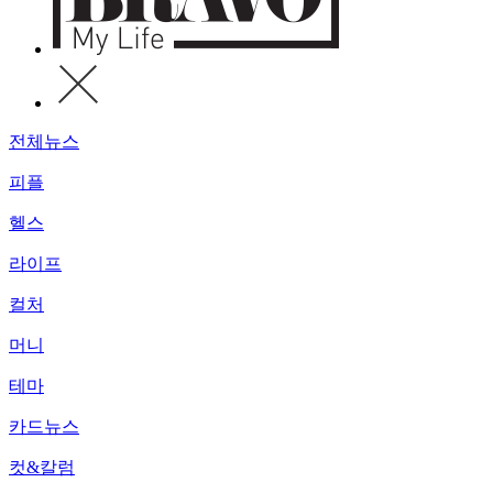
전체뉴스
피플
헬스
라이프
컬처
머니
테마
카드뉴스
컷&칼럼