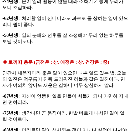
•74년생
: 운이 열려 활동이 많을 때라 소화기 계통에 무리가
오니 조심하라.
•62년생
: 처리할 일이 산더미라도 과로로 몸 상하는 일이 있으
리니 쉼이 좋다.
•50년생
: 일의 분배와 선후를 잘 조정해야 무리 없는 하루를
보낼 것이로다.
◈ 토끼띠 총운 (금전운 : 상, 애정운 : 상, 건강운 : 중)
인간사 새옹지마라 좋은 일이 있으면 나쁜 일도 있는 법. 오늘
의 일진은 먹구름이 잔뜩 드리워진 하늘과 같은 일진이다. 만
사가 여의치 않아도 재운은 길하니 너무 상심하지 말라.
•87년생
: 자신이 엉뚱한 일을 만들어 힘들게 되니 가만히 지내
면 편하리라.
•75년생
: 생각나면 곧 움직여라. 한발 빠르게 나서면 일이 열
릴 것이로다.
•63년생
: 머리로만 일이 성사되는 것이 아니니 실전에 나서야