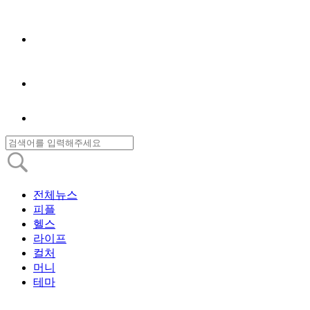
전체뉴스
피플
헬스
라이프
컬처
머니
테마