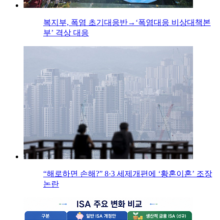
복지부, 폭염 초기대응반→‘폭염대응 비상대책본
부’ 격상 대응
“해로하면 손해?” 8·3 세제개편에 ‘황혼이혼’ 조장
논란