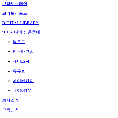
브라보스페셜
브라보리포트
DIGITAL LIBRARY
50+ 시니어 신춘문예
블로그
인스타그램
페이스북
유튜브
네이버카페
네이버TV
회사소개
구독신청