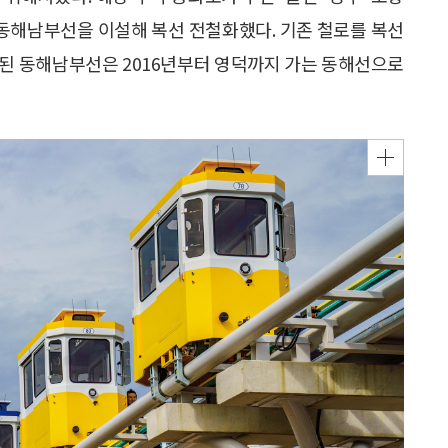
년 동해남부선을 이설해 복선 전철화했다. 기존 철로를 복선
설된 동해남부선은 2016년부터 영덕까지 가는 동해선으로