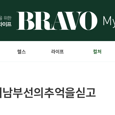
헬스
라이프
컬처
해남부선의추억을싣고