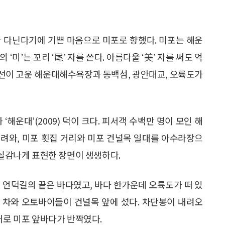
가 다닌다기에 기쁜 마음으로 미포로 향했다. 미포는 해운
미’는 꼬리 ‘尾’ 자를 쓴다. 아름다울 ‘美’ 자를 써도 억
선이 고운 해운대해수욕장과 동백섬, 광안대교, 오륙도가
‘해운대’(2009) 덕이 크다. 피서객 수백만 명이 모인 해
밀려와, 미포 횟집 거리와 미포 건널목 일대를 아수라장으
 실감나게 표현한 장면이 생생하다.
 언덕길의 끝은 바다였고, 바다 한가운데 오륙도가 떠 있
면 차와 오토바이들이 건널목 앞에 섰다. 차단봉이 내려오
머로 미포 앞바다가 반짝였다.