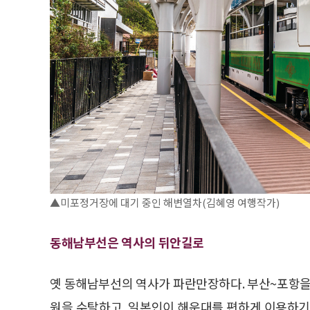
▲미포정거장에 대기 중인 해변열차(김혜영 여행작가)
동해남부선은 역사의 뒤안길로
옛 동해남부선의 역사가 파란만장하다. 부산~포항을 
원을 수탈하고, 일본인이 해운대를 편하게 이용하기