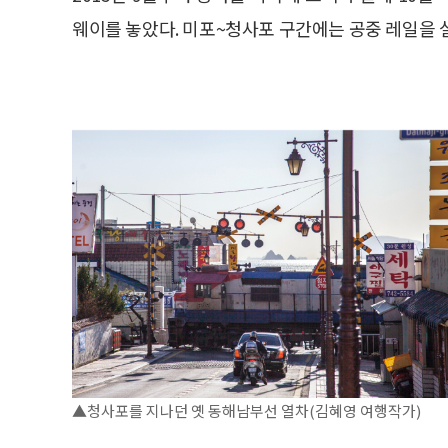
웨이를 놓았다. 미포~청사포 구간에는 공중 레일을 
▲청사포를 지나던 옛 동해남부선 열차(김혜영 여행작가)