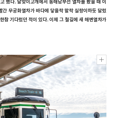
고 했다. 달맞이고개에서 동해남부선 열차를 봤을 때 이
 빨간 무궁화열차가 바다에 닿을락 말락 실랑이하듯 달렸
 한참 기다렸던 적이 있다. 이제 그 철길에 새 해변열차가