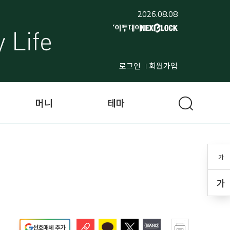
2026.08.08
로그인
회원가입
머니
테마
가
가
선호매체 추가