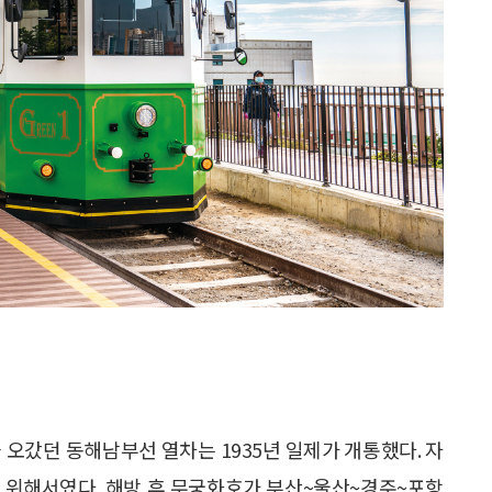
오갔던 동해남부선 열차는 1935년 일제가 개통했다. 자
 위해서였다. 해방 후 무궁화호가 부산~울산~경주~포항