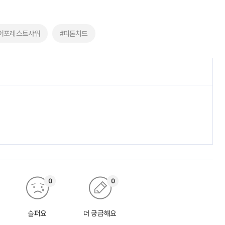
어포레스트샤워
#피톤치드
0
0
슬퍼요
더 궁금해요