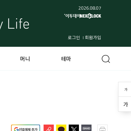
2026.08.07
로그인
회원가입
머니
테마
가
가
선호매체 추가