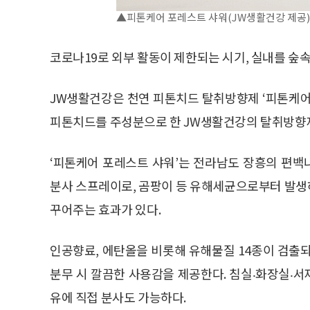
▲피톤케어 포레스트 샤워(JW생활건강 제공)
코로나19로 외부 활동이 제한되는 시기, 실내를 숲속
JW생활건강은 천연 피톤치드 탈취방향제 ‘피톤케어 
피톤치드를 주성분으로 한 JW생활건강의 탈취방향
‘피톤케어 포레스트 샤워’는 전라남도 장흥의 편
분사 스프레이로, 곰팡이 등 유해세균으로부터 발생
꾸어주는 효과가 있다.
인공향료, 에탄올을 비롯해 유해물질 14종이 검출
분무 시 깔끔한 사용감을 제공한다. 침실‧화장실‧서
유에 직접 분사도 가능하다.