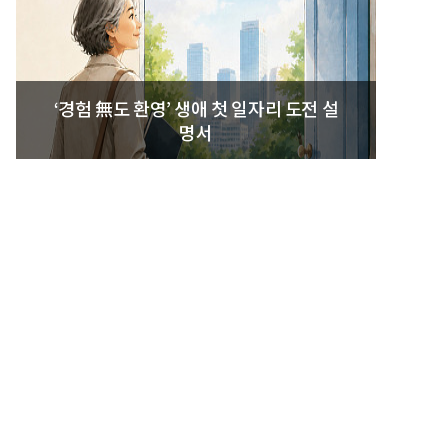
‘경험 無도 환영’ 생애 첫 일자리 도전 설
명서