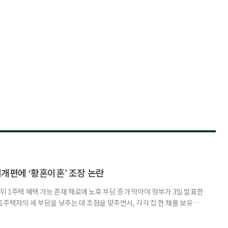
제개편에 ‘황혼이혼’ 조장 논란
뒤 1주택 혜택 가능 존재 해로에 노후 부담 증가 막아야 정부가 3일 발표한
주택자의 세 부담을 낮추는 데 초점을 맞추면서, 각각 집 한 채를 보유한
것보다 이혼이 경제적으로 유리해질 수 있다는 분석이 나온다. 종합부동산
1주택 공제와 세액공제 적용 여부는 부부를 하나의 세대로 묶어 판단한다. 부