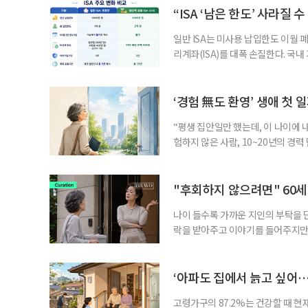
부가 각자 집 한 채씩을 보유하면 한
“ISA ‘남은 한도’ 사라질 
일반 ISA는 미사용 납입한도 이월 
리계좌(ISA)를 대폭 손질한다. 국
금융 ISA’를 새로 만들고, 일정 
기존 ISA 가입자라면 이번 개편안에
기 때문이다. 지난 3일 발표된 세제
‘경험 無도 환영’ 생애 첫 
“평생 집안일만 했는데, 이 나이에 
험하지 않은 사람, 10~20년의 경
찾고 이력서를 쓰는 일부터 출퇴근, 
보다 부담을 낮춘 진입 경로다. 통계 
경험이 풍부한 고령자는 중요한 국
"후회하지 않으려면" 60세
나이 들수록 가까운 지인의 부탁을 
락을 받아주고 이야기를 들어주지만,
평소에는 무심하다가 필요할 때만 
관계가 아닌 편리한 도움이나 감정의
게 여기며, 거절하는 순간 태도를 
‘아파도 집에서 늙고 싶어…
다
고령가구의 87.2%는 건강할 때 현