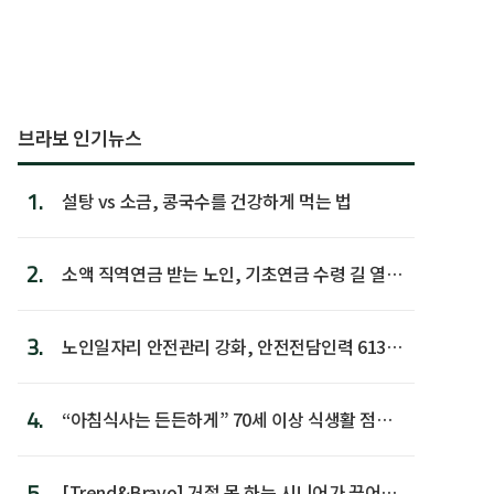
브라보 인기뉴스
1.
설탕 vs 소금, 콩국수를 건강하게 먹는 법
2.
소액 직역연금 받는 노인, 기초연금 수령 길 열린
다
3.
노인일자리 안전관리 강화, 안전전담인력 613명
첫 배치
4.
“아침식사는 든든하게” 70세 이상 식생활 점수
가장 높아
5.
[Trend&Bravo] 거절 못 하는 시니어가 끊어야