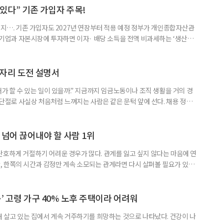
 세대가 두 채를 가진 것으로 보지만, 실제 이혼해 주거와 생계를 분
수 있다” 기존 가입자 주목!
폐지…. 기존 가입자도 2027년 연장부터 적용 예정 정부가 개인종합자산관
내 기업과 자본시장에 투자하면 이자· 배당 소득을 전액 비과세하는 ‘생산적
소득 이하 청년에게는 납입액의 10%를 소득공제 해주는 방안도 추진한다. 다만
 주목해야 한다. 그동안 사용하지 않고 쌓아둔 ISA 납입한도가 사라질 수 있
개편안이 국회 통과 후 그대로 시행된다면 법 시행 전 본
일자리 도전 설명서
내가 할 수 있는 일이 있을까.” 지금까지 임금노동이나 조직 생활을 거의 경
력 단절로 사실상 처음처럼 느껴지는 사람은 같은 문턱 앞에 선다. 채용 정보를
업무 지시, 동료 관계까지 낯설다. 이들에게 필요한 것은 ‘용기를 내라’는 말
밖에 섞여 있는 ‘첫 취업’, ‘경력 단절’ 생산인구가 줄어드는 상황에서 삶의
가 자원이다. 박경하 한국노인인력개발원 선임연구위
 넘어 끊어내야 할 사람 1위
단호하게 거절하기 어려운 경우가 많다. 관계를 잃고 싶지 않다는 마음에 연
 한쪽의 시간과 감정만 계속 소모되는 관계라면 다시 살펴볼 필요가 있다.
연락하거나, 만날 때마다 자신의 이야기만 늘어놓는 사람은 상대를 동등한
 창구로 대할 수 있다. 걱정을 가장해 자존감을 깎아내리고 도움을 당연하
바꾸는 행동도 건강한 관계와는 거리가 멀다. 믿고 털어놓은 개인사나 약점을
’ 고령 가구 40% 노후 주택이라 어려워
재 살고 있는 집에서 계속 거주하기를 희망하는 것으로 나타났다. 건강이 나