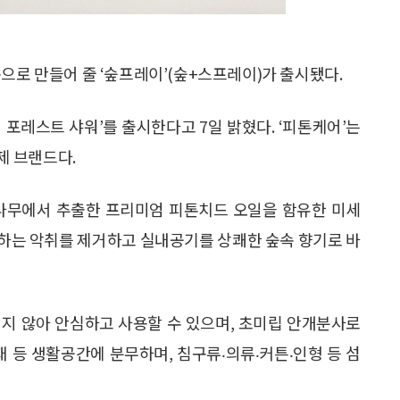
으로 만들어 줄 ‘숲프레이’(숲+스프레이)가 출시됐다.
포레스트 샤워’를 출시한다고 7일 밝혔다. ‘피톤케어’는
제 브랜드다.
백나무에서 추출한 프리미엄 피톤치드 오일을 함유한 미세
하는 악취를 제거하고 실내공기를 상쾌한 숲속 향기로 바
되지 않아 안심하고 사용할 수 있으며, 초미립 안개분사로
재 등 생활공간에 분무하며, 침구류‧의류‧커튼‧인형 등 섬