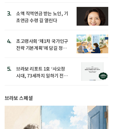
3.
소액 직역연금 받는 노인, 기
초연금 수령 길 열린다
4.
초고령사회 ‘제1차 국가인구
전략 기본계획’에 담길 정책
은
5.
브라보 리포트 1호 ‘사오정
시대, 73세까지 일하기 전략’
발간
브라보 스페셜