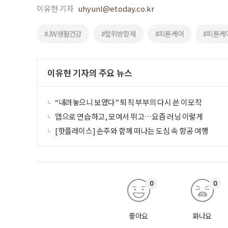
이유현 기자
uhyunl@etoday.co.kr
#JW생활건강
#탈취방향제
#피톤케어
#피톤케
이유현 기자의 주요 뉴스
“내려놓으니 보였다” 퇴직 부부의 다시 쓴 이모작
앱으로 연습하고, 모여서 뛰고…요즘 러닝 이렇게
[핫플레이스] 손주와 함께 떠나는 도심 속 항공 여행
0
0
좋아요
화나요