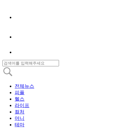
전체뉴스
피플
헬스
라이프
컬처
머니
테마