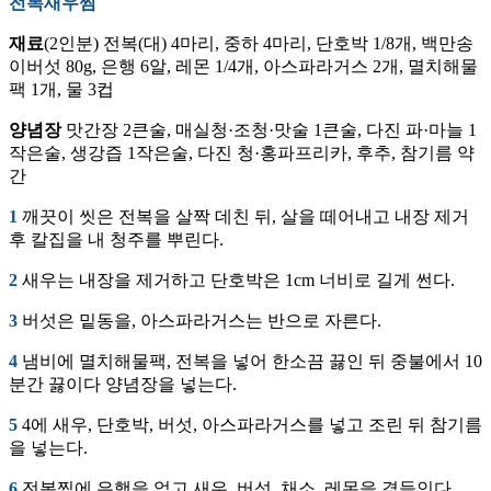
전복새우찜
재료
(2인분) 전복(대) 4마리, 중하 4마리, 단호박 1/8개, 백만송
이버섯 80g, 은행 6알, 레몬 1/4개, 아스파라거스 2개, 멸치해물
팩 1개, 물 3컵
양념장
맛간장 2큰술, 매실청·조청·맛술 1큰술, 다진 파·마늘 1
작은술, 생강즙 1작은술, 다진 청·홍파프리카, 후추, 참기름 약
간
1
깨끗이 씻은 전복을 살짝 데친 뒤, 살을 떼어내고 내장 제거
후 칼집을 내 청주를 뿌린다.
2
새우는 내장을 제거하고 단호박은 1cm 너비로 길게 썬다.
3
버섯은 밑동을, 아스파라거스는 반으로 자른다.
4
냄비에 멸치해물팩, 전복을 넣어 한소끔 끓인 뒤 중불에서 10
분간 끓이다 양념장을 넣는다.
5
4에 새우, 단호박, 버섯, 아스파라거스를 넣고 조린 뒤 참기름
을 넣는다.
6
전복찜에 은행을 얹고 새우, 버섯, 채소, 레몬을 곁들인다.