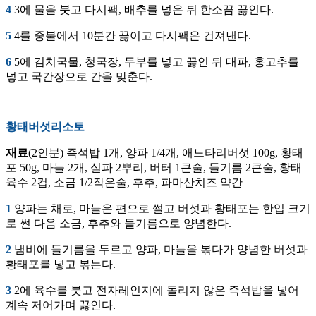
4
3에 물을 붓고 다시팩, 배추를 넣은 뒤 한소끔 끓인다.
5
4를 중불에서 10분간 끓이고 다시팩은 건져낸다.
6
5에 김치국물, 청국장, 두부를 넣고 끓인 뒤 대파, 홍고추를
넣고 국간장으로 간을 맞춘다.
황태버섯리소토
재료
(2인분) 즉석밥 1개, 양파 1/4개, 애느타리버섯 100g, 황태
포 50g, 마늘 2개, 실파 2뿌리, 버터 1큰술, 들기름 2큰술, 황태
육수 2컵, 소금 1/2작은술, 후추, 파마산치즈 약간
1
양파는 채로, 마늘은 편으로 썰고 버섯과 황태포는 한입 크기
로 썬 다음 소금, 후추와 들기름으로 양념한다.
2
냄비에 들기름을 두르고 양파, 마늘을 볶다가 양념한 버섯과
황태포를 넣고 볶는다.
3
2에 육수를 붓고 전자레인지에 돌리지 않은 즉석밥을 넣어
계속 저어가며 끓인다.