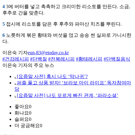
4
3에 버터를 넣고 촉촉하고 크리미한 리소토를 만든다. 소금,
후추로 간을 맞춘다.
5
접시에 리소토를 담은 후 후추와 파마산 치즈를 뿌린다.
6
노릇하게 볶은 황태와 버섯을 얹고 송송 썬 실파로 가니시한
다.
이은숙 기자
eun-83@etoday.co.kr
#건강레시피
#단백질
#전복레시피
#황태레시피
#단백질음식
이은숙 기자의 주요 뉴스
⌞
[요즘말 사전] 혹시 나도 ‘막나귀’?
⌞
퍼즐 풀고 상품 받자! ‘브라보 마이 라이프’ 독자참여마
당
⌞
[요즘말 사전] 나도 모르게 빠진 관계, ‘파라소셜’
좋아요
0
화나요
0
슬퍼요
0
더 궁금해요
0