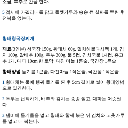
소금, 후추로 간을 한다.
5
접시에 카펠리니를 담고 들깻가루와 송송 썬 실파를 뿌린 후
전복을 얹는다.
황태청국장찌개
재료
(3인분) 청국장 150g, 황태채 60g, 멸치해물다시팩 1개, 김
치 100g, 알배추 100g, 두부 300g, 물 5컵, 김치국물 1/4컵, 홍고
추 1개, 대파 10cm 한 토막, 다진 마늘 1큰술, 국간장 1큰술
황태양념
들기름 1큰술, 다진마늘 1작은술, 국간장 1작은술
1
황태채는 물에 헹궈 물기를 짠 후 5cm 길이로 썰어 황태양념
으로 밑간한다.
2
두부는 납작하게, 배추와 김치는 송송 썰고, 대파는 어슷썬
다.
3
냄비에 들기름을 넣고 황태와 함께 볶은 뒤 김치와 고춧가루
를 넣고 더 볶는다.