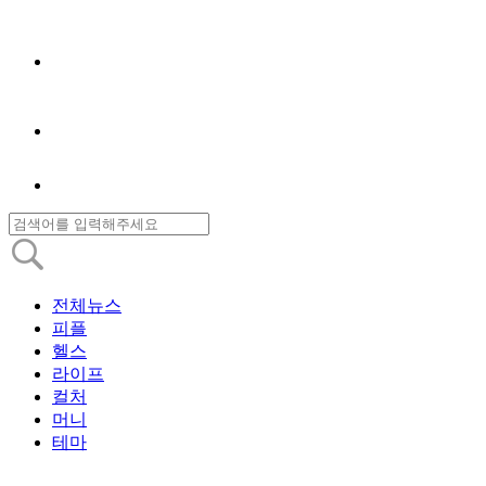
전체뉴스
피플
헬스
라이프
컬처
머니
테마