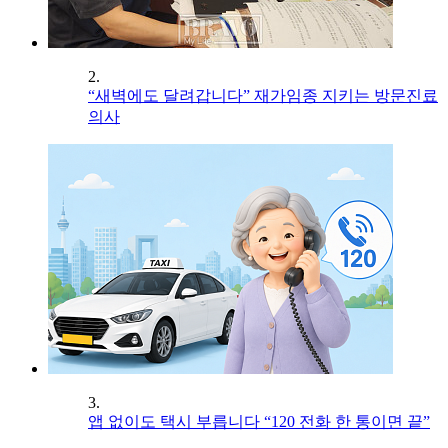
2.
“새벽에도 달려갑니다” 재가임종 지키는 방문진료
의사
3.
앱 없이도 택시 부릅니다 “120 전화 한 통이면 끝”