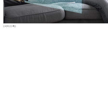
(셔터스톡)