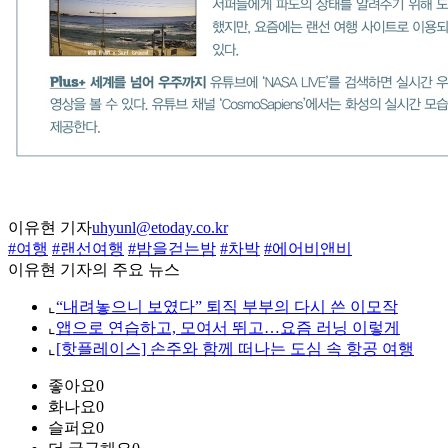
이유현 기자
uhyunl@etoday.co.kr
#여행
#랜선여행
#밤을걷는밤
#차박
#에어비앤비
이유현 기자의 주요 뉴스
⌞
“내려놓으니 보였다” 퇴직 부부의 다시 쓴 이모작
⌞
앱으로 연습하고, 모여서 뛰고…요즘 러닝 이렇게
⌞
[핫플레이스] 손주와 함께 떠나는 도심 속 항공 여행
좋아요
0
화나요
0
슬퍼요
0