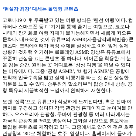
‘현실감 최강’ 대세는 몰입형 콘텐츠
코로나19 이후 주목받고 있는 여행 방식은 ‘랜선 여행’이다. 컴
퓨터나 스마트폰 등 IT 기기를 통해 즐기는 여행으로, 코로나
사태의 장기화로 여행 자체가 불가능해지면서 새롭게 떠오른
문화다. 대표적인 것이 유튜브의 ASMR(자율감각쾌락반응) 콘
텐츠다. 크리에이터가 특정 주제를 설정하고 이에 맞게 실제
상황인 것처럼 연기하는 롤플레잉 ASMR 영상은 유튜브에서
꾸준히 관심을 끄는 콘텐츠 중 하나다. 이어폰을 착용한 뒤 눈
을 감는 순간, 원하는 곳 어디로든 ‘상상 여행’을 떠날 수 있다
는 이유에서다. 그중 ‘공항 ASMR’, ‘비행기 ASMR’은 공항에
도착해 입국수속을 밟고 실제 비행기를 타는 것 같은 생생한
기분을 느낄 수 있다. 승무원의 말소리부터 탑승 안내 방송, 공
항 특유의 시끌벅적한 느낌까지 완벽하게 재현한다.
오랜 ‘집콕’으로 유튜브가 식상하게 느껴진다면, 혹은 진짜 여
행지를 구경하고 싶다면 각국 관광청 홈페이지도 눈여겨볼 만
하다. 오스트리아 관광청, 두바이 관광청 등 여러 나라에서는
자국의 관광지를 360도 영상이나 고화질 사진으로 홍보하는
몰입형 콘텐츠를 제작하고 있다. 그중에서도 압권인 것은 호주
관광청의 ‘8D로 체험하는 호주’ 영상이다. 홈페이지에 들어가