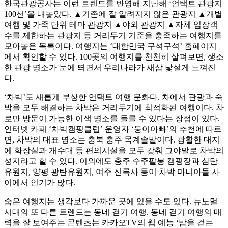
한국관광공사는 이런 트렌드를 반영해 지난해 ‘언택트 관광지
100선’을 내놓았다. ▲기존에 잘 알려지지 않은 관광지 ▲개별
여행 및 가족 단위 테마 관광지 ▲야외 관광지 ▲자체 입장객
수를 제한하는 관광지 등 거리두기 기준을 충족하는 여행지를
모아놓은 목록이다. 여행지는 ‘대한민국 구석구석’ 홈페이지
에서 확인할 수 있다. 100곳의 여행지를 천천히 살펴보면, 생소
한 관광 명소가 눈에 띄면서 우리나라가 새삼 낯설게 느껴진
다.
‘차박’도 새롭게 부상한 언택트 여행 문화다. 차에서 관광과 숙
박을 모두 해결하는 차박은 거리두기에 최적화된 여행이다. 차
로만 방문이 가능한 이색 명소를 들를 수 있다는 장점이 있다.
인터넷 카페 ‘차박캠핑클럽’ 운영자 ‘둥이아빠’의 추천에 따르
면, 차박의 대표 명소는 충북 충주 목계솔밭이다. 광활한 대지
에 화장실과 개수대 등 편의시설을 모두 갖춰 그야말로 차박의
성지라고 할 수 있다. 이외에도 충주 수주팔봉 캠핑장과 삼탄
유원지, 양평 광탄유원지, 여주 신륵사 등이 차박 마니아들 사
이에서 인기가 많다.
숨은 여행지는 생각보다 가까운 곳에 있을 수도 있다. 뉴노멀
시대의 또 다른 트렌드는 동네 걷기 여행. 동네 걷기 여행의 매
력을 잘 보여주는 콘텐츠는 카카오TV의 웹 예능 ‘밤을 걷는