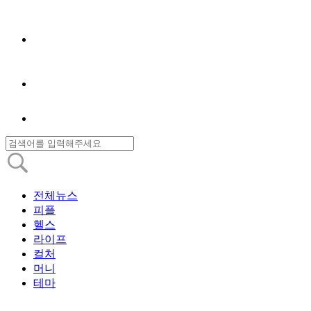
전체뉴스
피플
헬스
라이프
컬처
머니
테마