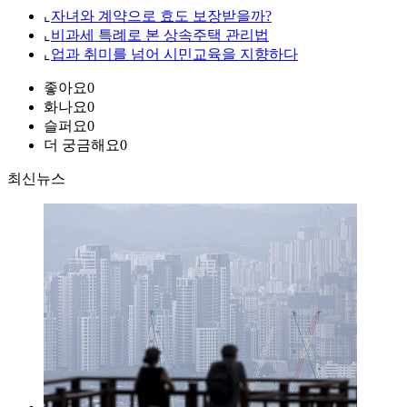
⌞
자녀와 계약으로 효도 보장받을까?
⌞
비과세 특례로 본 상속주택 관리법
⌞
업과 취미를 넘어 시민교육을 지향하다
좋아요
0
화나요
0
슬퍼요
0
더 궁금해요
0
최신뉴스