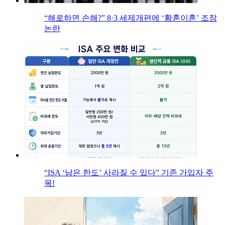
“해로하면 손해?” 8·3 세제개편에 ‘황혼이혼’ 조장
논란
“ISA ‘남은 한도’ 사라질 수 있다” 기존 가입자 주
목!