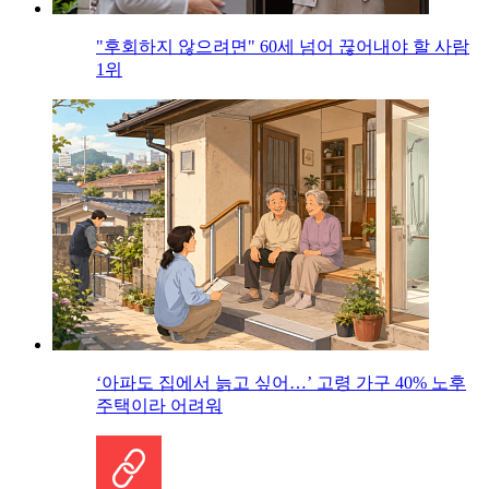
"후회하지 않으려면" 60세 넘어 끊어내야 할 사람
1위
‘아파도 집에서 늙고 싶어…’ 고령 가구 40% 노후
주택이라 어려워