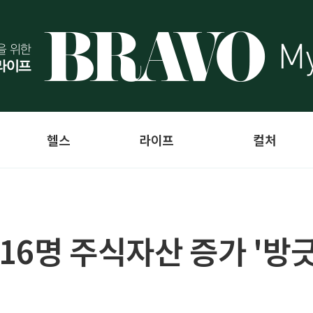
헬스
라이프
컬처
 16명 주식자산 증가 '방긋