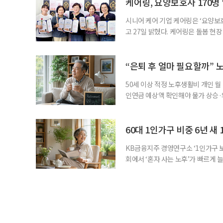
사용하는 자체 개발 워크북이 활용된다
케어링, 요양보호사 170명
시니어 케어 기업 케어링은 ‘요양보호
고 27일 밝혔다. 케어링은 돌봄 
기 위해 매년 명예 요양보호사를 선
동안 돌본 사례 등을 기준으로 각 
점에서 선정된 요양보호사들에게 위
“은퇴 후 얼마 필요할까” 
지식
50세 이상 적정 노후생활비 개인 월
인연금 예상액 확인해야 물가 상승·
를 맞아 은퇴를 앞둔 중장년층의 가장
액을 노후자금으로 마련하는 것보다 
준비의 출발점이라는 조언이 나온다
60대 1인가구 비중 6년 새 
KB금융지주 경영연구소 ‘1인가구 보
회에서 ‘혼자 사는 노후’가 빠르게 늘
승하면서 고령층의 주거와 돌봄, 건강
KB금융지주 경영연구소가 최근 발표한
804만5000가구로 전체 가구의 36