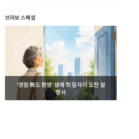
브라보 스페셜
‘경험 無도 환영’ 생애 첫 일자리 도전 설
명서