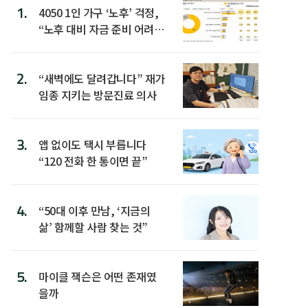
1.
4050 1인 가구 ‘노후’ 걱정,
“노후 대비 자금 준비 어려
워”
2.
“새벽에도 달려갑니다” 재가
임종 지키는 방문진료 의사
3.
앱 없이도 택시 부릅니다
“120 전화 한 통이면 끝”
4.
“50대 이후 만남, ‘지금의
삶’ 함께할 사람 찾는 것”
5.
마이클 잭슨은 어떤 존재였
을까