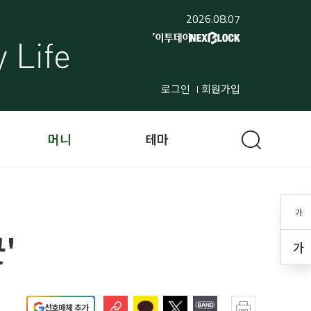
2026.08.07
로그인
회원가입
머니
테마
가
'
가
선호매체 추가