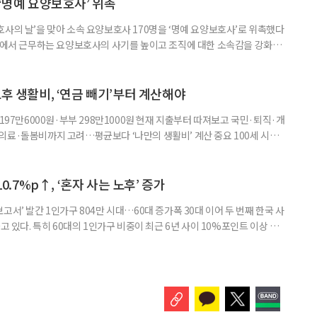
. 문제는 기억력과 주의집중력, 언어능력, 시공간 능력, 계산 능
 ‘명예 요양보호사’ 위촉
사의 날’을 맞아 소속 요양보호사 170명을 ‘명예 요양보호사’로 위촉했다
현장에서 근무하는 요양보호사의 사기를 높이고 조직에 대한 소속감을 강화하
정하고 있다. 돌봄 난도가 높은 어르신을 담당하거나 한 명의 어르신을 오랫
지역본부장의 추천을 받아 선정한다. 올해는 광주와 부산을 비롯한 전국 직영
촉장과 감사 편지를 전달했다. 우수 요양보호사들이 현장에서 쌓은 돌봄
노후 생활비, ‘연금 빼기’부터 계산해야
 197만6000원·부부 298만1000원 현재 지출부터 따져보고 국민·퇴직·개
의료·돌봄비까지 고려…평균보다 ‘나만의 생활비’ 계산 중요 100세 시대
 큰 고민 중 하나는 ‘노후에 한 달에 얼마가 필요할까’다. 막연히 일정한 금
은퇴 후 필요한 생활비와 받을 수 있는 연금을 먼저 계산해 보는 것이 노후
. 조고은 하나금융연구소 하나더넥스트연구센터 수석연구원은 은퇴
10.7%p↑, ‘혼자 사는 노후’ 증가
고서’ 발간 1인가구 804만 시대…60대 증가폭 30대 이어 두 번째 한국 사
고 있다. 특히 60대의 1인가구 비중이 최근 6년 사이 10%포인트 이상 상
, 경제적 안정 등을 1인가구 관점에서 바라봐야 할 필요성이 커지고 있다.
 ‘2026 한국 1인가구 보고서’에 따르면 2024년 기준 한국 1인가구는
.1%를 차지했다. 1인가구 증가세는 특히 60