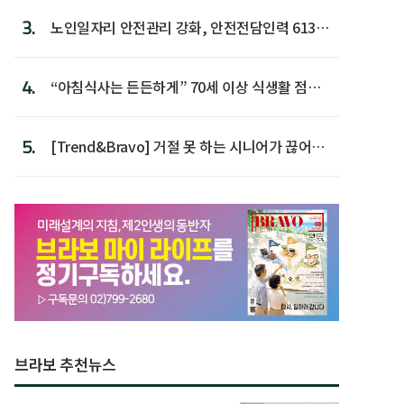
3.
노인일자리 안전관리 강화, 안전전담인력 613명
첫 배치
4.
“아침식사는 든든하게” 70세 이상 식생활 점수
가장 높아
5.
[Trend&Bravo] 거절 못 하는 시니어가 끊어야
할 행동 5
브라보 추천뉴스