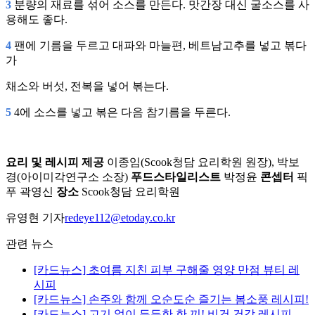
3
분량의 재료를 섞어 소스를 만든다. 맛간장 대신 굴소스를 사
용해도 좋다.
4
팬에 기름을 두르고 대파와 마늘편, 베트남고추를 넣고 볶다
가
채소와 버섯, 전복을 넣어 볶는다.
5
4에 소스를 넣고 볶은 다음 참기름을 두른다.
요리 및 레시피 제공
이종임(Scook청담 요리학원 원장), 박보
경(아이미각연구소 소장)
푸드스타일리스트
박정윤
콘셉터
픽
푸 곽영신
장소
Scook청담 요리학원
유영현 기자
redeye112@etoday.co.kr
관련 뉴스
[카드뉴스] 초여름 지친 피부 구해줄 영양 만점 뷰티 레
시피
[카드뉴스] 손주와 함께 오순도순 즐기는 봄소풍 레시피!
[카드뉴스] 고기 없이 든든한 한 끼! 비건 건강 레시피