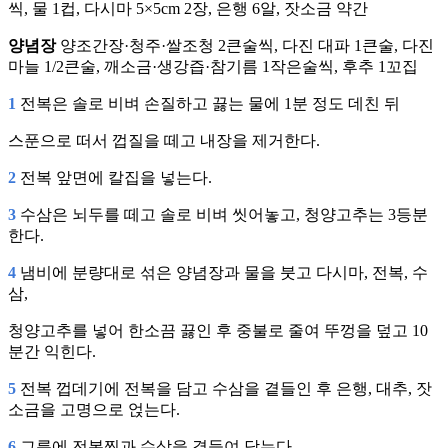
씩, 물 1컵, 다시마 5×5cm 2장, 은행 6알, 잣소금 약간
양념장
양조간장·청주·쌀조청 2큰술씩, 다진 대파 1큰술, 다진
마늘 1/2큰술, 깨소금·생강즙·참기름 1작은술씩, 후추 1꼬집
1
전복은 솔로 비벼 손질하고 끓는 물에 1분 정도 데친 뒤
스푼으로 떠서 껍질을 떼고 내장을 제거한다.
2
전복 앞면에 칼집을 넣는다.
3
수삼은 뇌두를 떼고 솔로 비벼 씻어놓고, 청양고추는 3등분
한다.
4
냄비에 분량대로 섞은 양념장과 물을 붓고 다시마, 전복, 수
삼,
청양고추를 넣어 한소끔 끓인 후 중불로 줄여 뚜껑을 덮고 10
분간 익힌다.
5
전복 껍데기에 전복을 담고 수삼을 곁들인 후 은행, 대추, 잣
소금을 고명으로 얹는다.
6
그릇에 전복찜과 수삼을 곁들여 담는다.