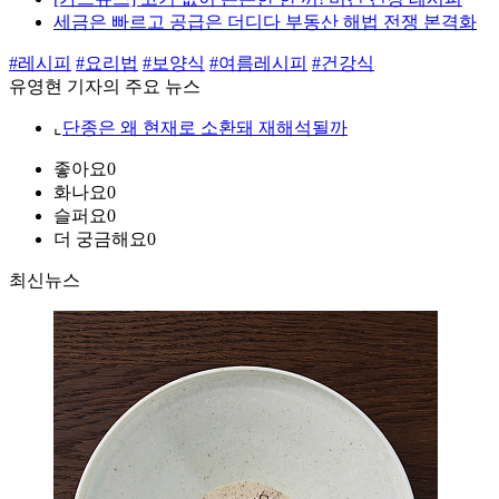
세금은 빠르고 공급은 더디다 부동산 해법 전쟁 본격화
#레시피
#요리법
#보양식
#여름레시피
#건강식
유영현 기자의 주요 뉴스
⌞
단종은 왜 현재로 소환돼 재해석될까
좋아요
0
화나요
0
슬퍼요
0
더 궁금해요
0
최신뉴스