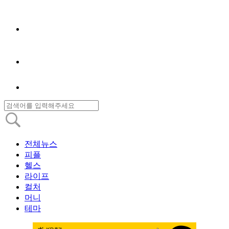
전체뉴스
피플
헬스
라이프
컬처
머니
테마