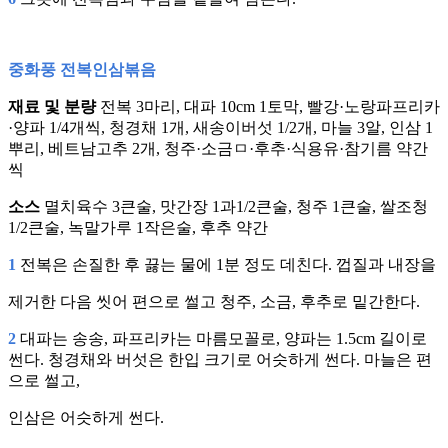
중화풍 전복인삼볶음
재료 및 분량
전복 3마리, 대파 10cm 1토막, 빨강·노랑파프리카
·양파 1/4개씩, 청경채 1개, 새송이버섯 1/2개, 마늘 3알, 인삼 1
뿌리, 베트남고추 2개, 청주·소금ㅁ·후추·식용유·참기름 약간
씩
소스
멸치육수 3큰술, 맛간장 1과1/2큰술, 청주 1큰술, 쌀조청
1/2큰술, 녹말가루 1작은술, 후추 약간
1
전복은 손질한 후 끓는 물에 1분 정도 데친다. 껍질과 내장을
제거한 다음 씻어 편으로 썰고 청주, 소금, 후추로 밑간한다.
2
대파는 송송, 파프리카는 마름모꼴로, 양파는 1.5cm 길이로
썬다. 청경채와 버섯은 한입 크기로 어슷하게 썬다. 마늘은 편
으로 썰고,
인삼은 어슷하게 썬다.