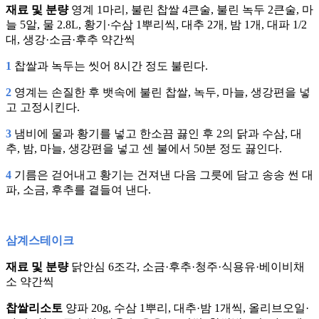
재료 및 분량
영계 1마리, 불린 찹쌀 4큰술, 불린 녹두 2큰술, 마
늘 5알, 물 2.8L, 황기·수삼 1뿌리씩, 대추 2개, 밤 1개, 대파 1/2
대, 생강·소금·후추 약간씩
1
찹쌀과 녹두는 씻어 8시간 정도 불린다.
2
영계는 손질한 후 뱃속에 불린 찹쌀, 녹두, 마늘, 생강편을 넣
고 고정시킨다.
3
냄비에 물과 황기를 넣고 한소끔 끓인 후 2의 닭과 수삼, 대
추, 밤, 마늘, 생강편을 넣고 센 불에서 50분 정도 끓인다.
4
기름은 걷어내고 황기는 건져낸 다음 그릇에 담고 송송 썬 대
파, 소금, 후추를 곁들여 낸다.
삼계스테이크
재료 및 분량
닭안심 6조각, 소금·후추·청주·식용유·베이비채
소 약간씩
찹쌀리소토
양파 20g, 수삼 1뿌리, 대추·밤 1개씩, 올리브오일·