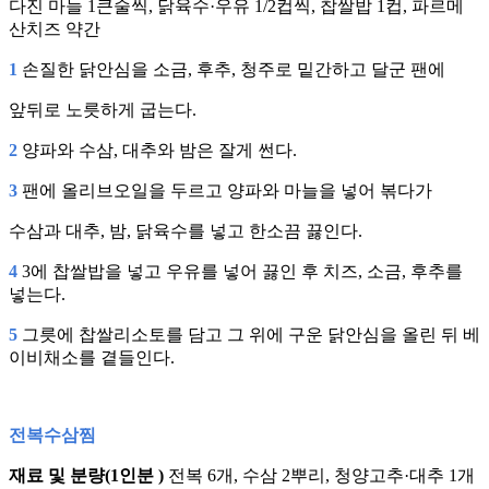
다진 마늘 1큰술씩, 닭육수·우유 1/2컵씩, 찹쌀밥 1컵, 파르메
산치즈 약간
1
손질한 닭안심을 소금, 후추, 청주로 밑간하고 달군 팬에
앞뒤로 노릇하게 굽는다.
2
양파와 수삼, 대추와 밤은 잘게 썬다.
3
팬에 올리브오일을 두르고 양파와 마늘을 넣어 볶다가
수삼과 대추, 밤, 닭육수를 넣고 한소끔 끓인다.
4
3에 찹쌀밥을 넣고 우유를 넣어 끓인 후 치즈, 소금, 후추를
넣는다.
5
그릇에 찹쌀리소토를 담고 그 위에 구운 닭안심을 올린 뒤 베
이비채소를 곁들인다.
전복수삼찜
재료 및 분량(1인분 )
전복 6개, 수삼 2뿌리, 청양고추·대추 1개