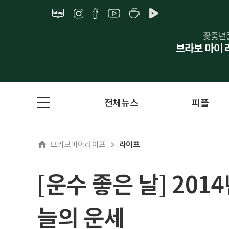
전체뉴스
피플
브라보마이라이프
라이프
[운수 좋은 날] 201
늘의 운세