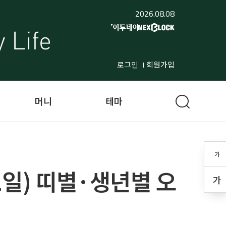
2026.08.08
로그인
회원가입
머니
테마
가
11일) 띠별·생년별 오
가