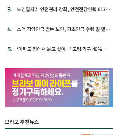
3.
노인일자리 안전관리 강화, 안전전담인력 613명
첫 배치
4.
소액 직역연금 받는 노인, 기초연금 수령 길 열린
다
5.
‘아파도 집에서 늙고 싶어…’ 고령 가구 40% 노
후 주택이라 어...
브라보 추천뉴스