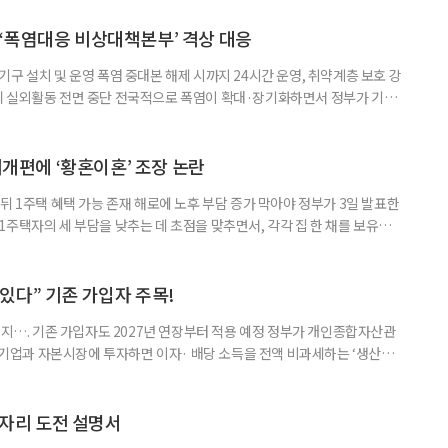
‘폭염대응 비상대책본부’ 격상 대응
구 설치 및 운영 폭염 중대본 해제 시까지 24시간 운영, 취약계층 보호 강
리 실외활동 전면 중단 전국적으로 폭염이 확대·장기화하면서 정부가 기존
’로 격상했다. 7일 보건복지부에 따르면 정은경 장관 주재로 폭염 대응
본부를 구성·운영하기로 했다. 이번 조치는 지난 2일 폭염 중앙재난안전대
령된 이후에도 폭염이 전국적으로 확대되고 장기화한 데 따른 것이다. 기존에
제개편에 ‘황혼이혼’ 조장 논란
뒤 1주택 혜택 가능 존재 해로에 노후 부담 증가 막아야 정부가 3일 발표한
주택자의 세 부담을 낮추는 데 초점을 맞추면서, 각각 집 한 채를 보유한
것보다 이혼이 경제적으로 유리해질 수 있다는 분석이 나온다. 종합부동산
1주택 공제와 세액공제 적용 여부는 부부를 하나의 세대로 묶어 판단한다. 부
 세대가 두 채를 가진 것으로 보지만, 실제 이혼해 주거와 생계를 분
수 있다” 기존 가입자 주목!
폐지…. 기존 가입자도 2027년 연장부터 적용 예정 정부가 개인종합자산관
내 기업과 자본시장에 투자하면 이자· 배당 소득을 전액 비과세하는 ‘생산적
소득 이하 청년에게는 납입액의 10%를 소득공제 해주는 방안도 추진한다. 다만
 주목해야 한다. 그동안 사용하지 않고 쌓아둔 ISA 납입한도가 사라질 수 있
개편안이 국회 통과 후 그대로 시행된다면 법 시행 전 본
일자리 도전 설명서