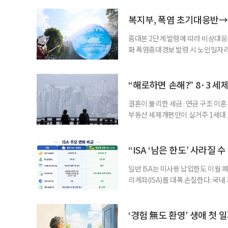
복지부, 폭염 초기대응반→
중대본 2단계 발령에 따라 비상대응기
화 폭염중대경보 발령 시 노인일자
초기대응반을 ‘폭염대응 비상대책본부
긴급회의를 열고 폭염대응 비상대책
책본부(중대본) 2단계(심각)가 발
“해로하면 손해?” 8·3 세
운영
결혼이 불리한 세금·연금 구조 이혼 
부동산 세제개편안이 실거주 1세대 1
고령 부부에게는 혼인을 유지하는 
세는 개인별로 부과하지만, 1세대 
부가 각자 집 한 채씩을 보유하면 한
“ISA ‘남은 한도’ 사라질 
일반 ISA는 미사용 납입한도 이월 
리계좌(ISA)를 대폭 손질한다. 국
금융 ISA’를 새로 만들고, 일정 
기존 ISA 가입자라면 이번 개편안에
기 때문이다. 지난 3일 발표된 세제
‘경험 無도 환영’ 생애 첫 