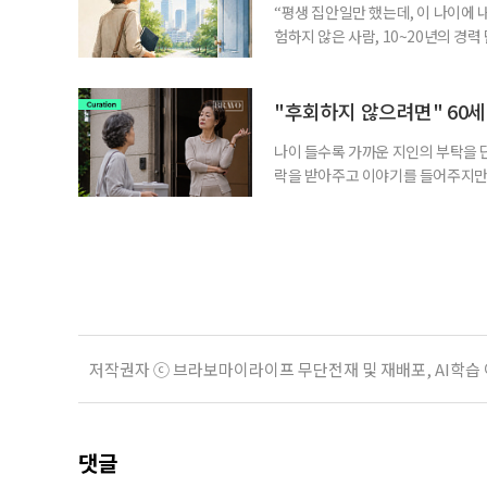
“평생 집안일만 했는데, 이 나이에 
험하지 않은 사람, 10~20년의 경
찾고 이력서를 쓰는 일부터 출퇴근, 
보다 부담을 낮춘 진입 경로다. 통계 
경험이 풍부한 고령자는 중요한 국
"후회하지 않으려면" 60세
나이 들수록 가까운 지인의 부탁을 
락을 받아주고 이야기를 들어주지만,
평소에는 무심하다가 필요할 때만 
관계가 아닌 편리한 도움이나 감정의
게 여기며, 거절하는 순간 태도를 
다
저작권자 ⓒ 브라보마이라이프 무단전재 및 재배포, AI학습
댓글