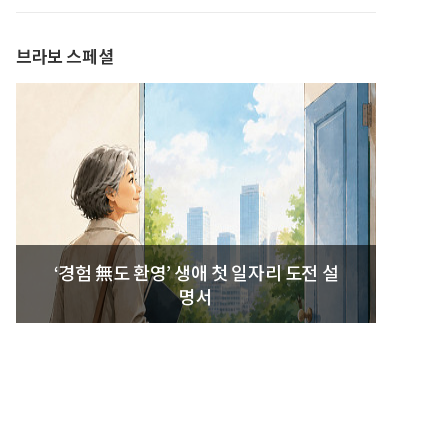
발간
브라보 스페셜
‘경험 無도 환영’ 생애 첫 일자리 도전 설
명서