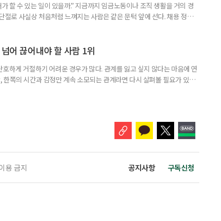
내가 할 수 있는 일이 있을까.” 지금까지 임금노동이나 조직 생활을 거의 경
력 단절로 사실상 처음처럼 느껴지는 사람은 같은 문턱 앞에 선다. 채용 정보를
업무 지시, 동료 관계까지 낯설다. 이들에게 필요한 것은 ‘용기를 내라’는 말
밖에 섞여 있는 ‘첫 취업’, ‘경력 단절’ 생산인구가 줄어드는 상황에서 삶의
가 자원이다. 박경하 한국노인인력개발원 선임연구위
 넘어 끊어내야 할 사람 1위
단호하게 거절하기 어려운 경우가 많다. 관계를 잃고 싶지 않다는 마음에 연
 한쪽의 시간과 감정만 계속 소모되는 관계라면 다시 살펴볼 필요가 있다.
연락하거나, 만날 때마다 자신의 이야기만 늘어놓는 사람은 상대를 동등한
 창구로 대할 수 있다. 걱정을 가장해 자존감을 깎아내리고 도움을 당연하
바꾸는 행동도 건강한 관계와는 거리가 멀다. 믿고 털어놓은 개인사나 약점을
 이용 금지
공지사항
구독신청