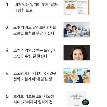
1.
‘내게 맞는 일자리 찾기’ 일자
리 탐험 노트
2.
노후 대비로 달러보험? 환율
오르면 보험료 부담 커진다
3.
소액 직역연금 받는 노인, 기
초연금 수령 길 열린다
4.
초고령사회 ‘제1차 국가인구
전략 기본계획’에 담길 정책
은
5.
브라보 리포트 1호 ‘사오정
시대, 73세까지 일하기 전략’