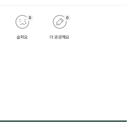
0
0
슬퍼요
더 궁금해요