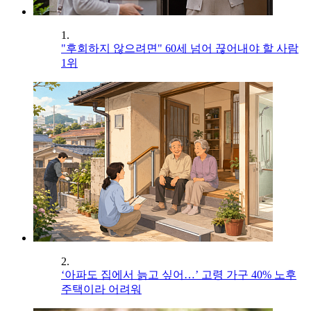
1.
"후회하지 않으려면" 60세 넘어 끊어내야 할 사람
1위
2.
‘아파도 집에서 늙고 싶어…’ 고령 가구 40% 노후
주택이라 어려워