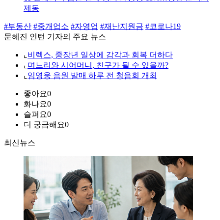
제동
#부동산
#중개업소
#자영업
#재난지원금
#코로나19
문혜진 인턴 기자의 주요 뉴스
⌞
비렉스, 중장년 일상에 감각과 회복 더하다
⌞
며느리와 시어머니, 친구가 될 수 있을까?
⌞
임영웅 음원 발매 하루 전 청음회 개최
좋아요
0
화나요
0
슬퍼요
0
더 궁금해요
0
최신뉴스