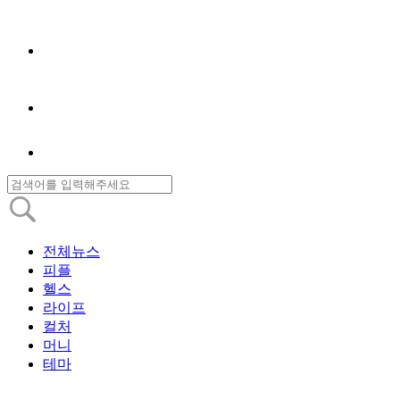
전체뉴스
피플
헬스
라이프
컬처
머니
테마