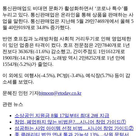
통신판매업도 비대면 문화가 활성화하면서 ‘코로나 특수’를
누리고 있다. 통신판매업은 온라인을 통해 상품을 판매하는 사
업을 말한다. 통신판매업은 지난해 5월 29만7469개에서 올해 5
월 40만919개로 34.8% 증가했다.
반면 호프집과 노래방처럼 사회적 거리두기로 인해 영업제한
이 있던 업종은 타격이 컸다. 호프 전문점은 2만7840개로 1년
전보다 3636개(-11.6%) 감소했고, 간이주점도 1만1612개로
1900개(-14.1%) 줄었다. 노래방 역시 2만8252개로 1년 만에
1554개(-5.2%)가 줄었다.
이 외에도 여행사(–4.5%), PC방(–3.4%), 예식장(5.7%) 등이 감
소세를 보였다.
문혜진 인턴 기자
hjmoon@etoday.co.kr
관련 뉴스
소상공인 지원금 8월 17일부터 최대 2배 지급
창업, 폐업하지 않는 비법은?…시니어 창업 가이드①
성공하는 사업 아이템 선정 비법…시니어 창업 가이드②
美 클래리티 법안 연내 통과 가능성 13%…상원 문턱서