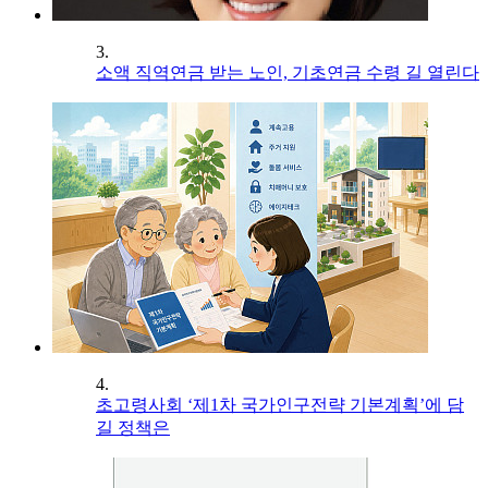
3.
소액 직역연금 받는 노인, 기초연금 수령 길 열린다
4.
초고령사회 ‘제1차 국가인구전략 기본계획’에 담
길 정책은