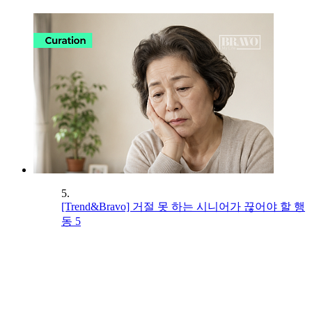
5.
[Trend&Bravo] 거절 못 하는 시니어가 끊어야 할 행
동 5