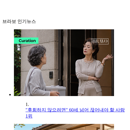
브라보 인기뉴스
1.
"후회하지 않으려면" 60세 넘어 끊어내야 할 사람
1위