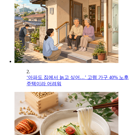
2.
‘아파도 집에서 늙고 싶어…’ 고령 가구 40% 노후
주택이라 어려워