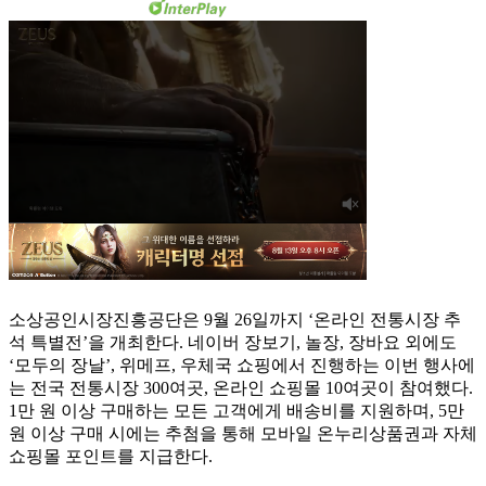
소상공인시장진흥공단은 9월 26일까지 ‘온라인 전통시장 추
석 특별전’을 개최한다. 네이버 장보기, 놀장, 장바요 외에도
‘모두의 장날’, 위메프, 우체국 쇼핑에서 진행하는 이번 행사에
는 전국 전통시장 300여곳, 온라인 쇼핑몰 10여곳이 참여했다.
1만 원 이상 구매하는 모든 고객에게 배송비를 지원하며, 5만
원 이상 구매 시에는 추첨을 통해 모바일 온누리상품권과 자체
쇼핑몰 포인트를 지급한다.