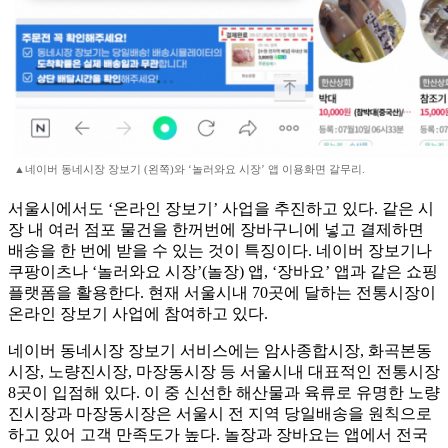
▲네이버 동네시장 장보기 (왼쪽)와 ‘놀러와요 시장’ 앱 이용화면 갈무리.
서울시에서도 ‘온라인 장보기’ 사업을 추진하고 있다. 같은 시
장 내 여러 점포 물건을 한꺼번에 장바구니에 넣고 결제하면
배송을 한 번에 받을 수 있는 것이 특징이다. 네이버 장보기나
쿠팡이츠나 ‘놀러와요 시장’(놀장) 앱, ‘장바요’ 앱과 같은 쇼핑
플랫폼을 활용한다. 현재 서울시내 70곳에 달하는 전통시장이
온라인 장보기 사업에 참여하고 있다.
네이버 동네시장 장보기 서비스에는 암사종합시장, 화곡본동
시장, 노량진시장, 마장동시장 등 서울시내 대표적인 전통시장
8곳이 입점해 있다. 이 중 신선한 해산물과 육류로 유명한 노량
진시장과 마장동시장은 서울시 전 지역 당일배송을 원칙으로
하고 있어 고객 만족도가 높다. 놀장과 장바요는 앱에서 전국