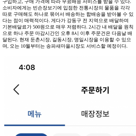
구입하고, 구매 가격에 따라 무료배송 서비스를 받을 수 있다.
소비자에게는 빈손장보기에 입점한 전통시장의 물품을 각각
따로 구매해도 하나로 묶어서 배송하는 합배송을 받아볼 수 있
다는 점이 매력적이다. 게다가 강동구 전 지역으로 배달하며
기본배달료가 500원으로 매우 저렴하다. 2시간 내 배달을 원칙
으로 하나 주문 마감시간인 오후 8시 이후 주문건은 다음날 배
달된다. 현재 둔촌시장, 길동시장, 명일시장을 이용할 수 있으
며, 오는 10월부터는 송파새마을시장도 서비스할 예정이다.