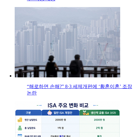
“해로하면 손해?” 8·3 세제개편에 ‘황혼이혼’ 조장
논란