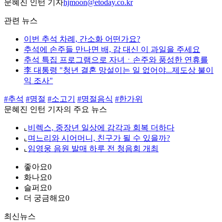
문혜진 인턴 기자
hjmoon@etoday.co.kr
관련 뉴스
이번 추석 차례, 간소화 어떤가요?
추석에 손주들 만나면 배, 감 대신 이 과일을 주세요
추석 특집 프로그램으로 자녀ㆍ손주와 풍성한 연휴를
李 대통령 "청년 결혼 망설이는 일 없어야...제도상 불이
익 조사"
#추석
#명절
#소고기
#명절음식
#한가위
문혜진 인턴 기자의 주요 뉴스
⌞
비렉스, 중장년 일상에 감각과 회복 더하다
⌞
며느리와 시어머니, 친구가 될 수 있을까?
⌞
임영웅 음원 발매 하루 전 청음회 개최
좋아요
0
화나요
0
슬퍼요
0
더 궁금해요
0
최신뉴스