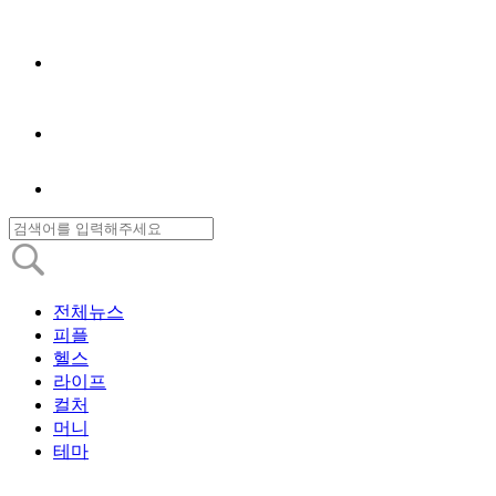
전체뉴스
피플
헬스
라이프
컬처
머니
테마