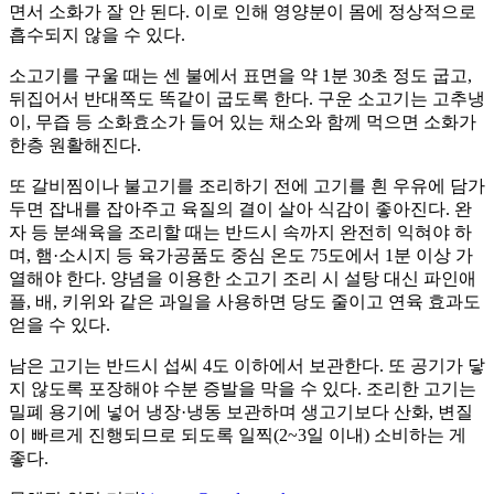
면서 소화가 잘 안 된다. 이로 인해 영양분이 몸에 정상적으로
흡수되지 않을 수 있다.
소고기를 구울 때는 센 불에서 표면을 약 1분 30초 정도 굽고,
뒤집어서 반대쪽도 똑같이 굽도록 한다. 구운 소고기는 고추냉
이, 무즙 등 소화효소가 들어 있는 채소와 함께 먹으면 소화가
한층 원활해진다.
또 갈비찜이나 불고기를 조리하기 전에 고기를 흰 우유에 담가
두면 잡내를 잡아주고 육질의 결이 살아 식감이 좋아진다. 완
자 등 분쇄육을 조리할 때는 반드시 속까지 완전히 익혀야 하
며, 햄·소시지 등 육가공품도 중심 온도 75도에서 1분 이상 가
열해야 한다. 양념을 이용한 소고기 조리 시 설탕 대신 파인애
플, 배, 키위와 같은 과일을 사용하면 당도 줄이고 연육 효과도
얻을 수 있다.
남은 고기는 반드시 섭씨 4도 이하에서 보관한다. 또 공기가 닿
지 않도록 포장해야 수분 증발을 막을 수 있다. 조리한 고기는
밀폐 용기에 넣어 냉장·냉동 보관하며 생고기보다 산화, 변질
이 빠르게 진행되므로 되도록 일찍(2~3일 이내) 소비하는 게
좋다.