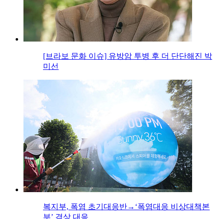
[브라보 문화 이슈] 유방암 투병 후 더 단단해진 박
미선
복지부, 폭염 초기대응반→‘폭염대응 비상대책본
부’ 격상 대응