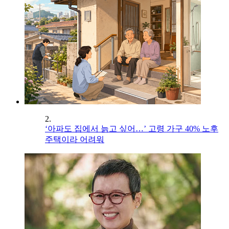
2.
‘아파도 집에서 늙고 싶어…’ 고령 가구 40% 노후
주택이라 어려워