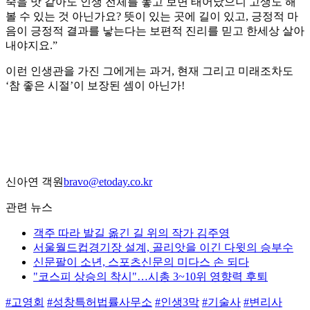
죽을 맛 같아도 인생 전체를 놓고 보면 태어났으니 고생도 해
볼 수 있는 것 아닌가요? 뜻이 있는 곳에 길이 있고, 긍정적 마
음이 긍정적 결과를 낳는다는 보편적 진리를 믿고 한세상 살아
내야지요.”
이런 인생관을 가진 그에게는 과거, 현재 그리고 미래조차도
‘참 좋은 시절’이 보장된 셈이 아닌가!
신아연 객원
bravo@etoday.co.kr
관련 뉴스
객주 따라 발길 옮긴 길 위의 작가 김주영
서울월드컵경기장 설계, 골리앗을 이긴 다윗의 승부수
신문팔이 소년, 스포츠신문의 미다스 손 되다
"코스피 상승의 착시"…시총 3~10위 영향력 후퇴
#고영회
#성창특허법률사무소
#인생3막
#기술사
#변리사