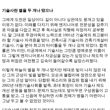
기술사란 별을 두 개나 땄으나
그에게 도전은 일상이다. 길이 아니다 싶은데도 뭉개고 있을
이유가 없다. 미래를 다지기 위해 엔지니어로 전문성을 갖추기
로 마음을 다잡고 퇴근 후 독서실로 직행해 자정까지 공부했
다. 말 그대로 주경야독의 노력으로 1991년 기술계의 최고봉이
라 할 기술사 자격증을 땄다. 건축시공 기술사와 건축기계설비
기술사, 기술 분야 최고의 타이틀을 두 개나 갖게 되었다. 합격
률은 5% 미만, 이공계에서 기술사는 그만큼 영예로운 이름이
다. 그렇게 엔지니어로서 자긍심을 갖는가 싶었으나 제도적 구
멍과 허점은 여전했고 깊숙이 들어갈수록 실망스러웠다.
이렇게 하늘의 별을 두 개나 땄지만 제대로 빛이 나지 않은 대
신 그의 근성이 빛을 발했다. 모순과 불합리에 정면으로 맞서
는 그의 근성 말이다. 단합된 목소리와 응집된 힘을 내기 위해
2002년 대한기술사회를 발족, 초대 회장이 되어 기술사 제도
개선 운동을 펼쳤다. 문제가 있는데도 덮어두면 구성원들이 고
통을 받고, 그 신음에 무심하면 사회 전체가 병들기 마련이니
그냥 두고 볼 수 없었던 것이다.
“기술사에 대한 처우가 제대로 되어 있었다면 변리사가 되지