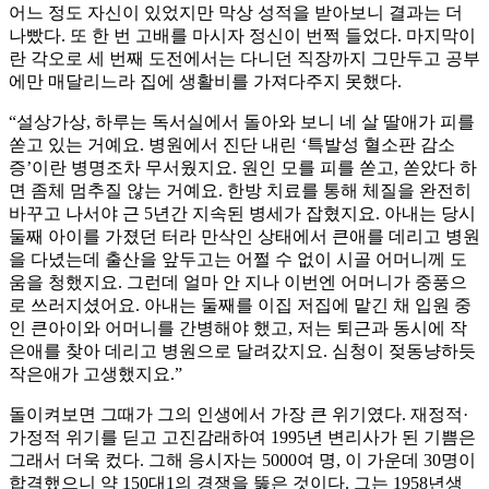
어느 정도 자신이 있었지만 막상 성적을 받아보니 결과는 더
나빴다. 또 한 번 고배를 마시자 정신이 번쩍 들었다. 마지막이
란 각오로 세 번째 도전에서는 다니던 직장까지 그만두고 공부
에만 매달리느라 집에 생활비를 가져다주지 못했다.
“설상가상, 하루는 독서실에서 돌아와 보니 네 살 딸애가 피를
쏟고 있는 거예요. 병원에서 진단 내린 ‘특발성 혈소판 감소
증’이란 병명조차 무서웠지요. 원인 모를 피를 쏟고, 쏟았다 하
면 좀체 멈추질 않는 거예요. 한방 치료를 통해 체질을 완전히
바꾸고 나서야 근 5년간 지속된 병세가 잡혔지요. 아내는 당시
둘째 아이를 가졌던 터라 만삭인 상태에서 큰애를 데리고 병원
을 다녔는데 출산을 앞두고는 어쩔 수 없이 시골 어머니께 도
움을 청했지요. 그런데 얼마 안 지나 이번엔 어머니가 중풍으
로 쓰러지셨어요. 아내는 둘째를 이집 저집에 맡긴 채 입원 중
인 큰아이와 어머니를 간병해야 했고, 저는 퇴근과 동시에 작
은애를 찾아 데리고 병원으로 달려갔지요. 심청이 젖동냥하듯
작은애가 고생했지요.”
돌이켜보면 그때가 그의 인생에서 가장 큰 위기였다. 재정적·
가정적 위기를 딛고 고진감래하여 1995년 변리사가 된 기쁨은
그래서 더욱 컸다. 그해 응시자는 5000여 명, 이 가운데 30명이
합격했으니 약 150대1의 경쟁을 뚫은 것이다. 그는 1958년생