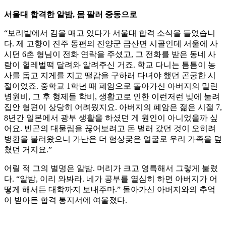
서울대 합격한 알밤, 몸 팔러 중동으로
“보리밭에서 김을 매고 있다가 서울대 합격 소식을 들었습니
다. 제 고향이 진주 동편의 진양군 금산면 시골인데 서울에 사
시던 6촌 형님이 전화 연락을 주셨고, 그 전화를 받은 동네 사
람이 헐레벌떡 달려와 알려주신 거죠. 학교 다니는 틈틈이 농
사를 돕고 지게를 지고 땔감을 구하러 다녀야 했던 곤궁한 시
절이었죠. 중학교 1학년 때 폐암으로 돌아가신 아버지의 밀린
병원비, 그 후 형제들 학비, 생활고로 인한 이런저런 빚에 눌려
집안 형편이 상당히 어려웠지요. 아버지의 폐암은 젊은 시절 7,
8년간 일본에서 광부 생활을 하셨던 게 원인이 아니었을까 싶
어요. 빈곤의 대물림을 끊어보려고 돈 벌러 갔던 것이 오히려
병환을 불러왔으니 가난은 더 험상궂은 얼굴로 우리 가족을 덮
쳤던 거지요.”
어릴 적 그의 별명은 알밤. 머리가 크고 영특해서 그렇게 불렸
다. “알밤, 이리 와봐라. 네가 공부를 열심히 하면 아버지가 어
떻게 해서든 대학까지 보내주마.” 돌아가신 아버지와의 추억
이 받아든 합격 통지서에 여울졌다.