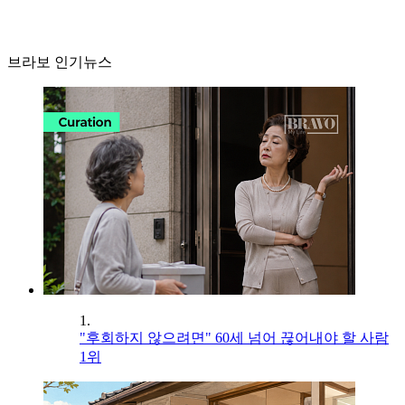
브라보 인기뉴스
1.
"후회하지 않으려면" 60세 넘어 끊어내야 할 사람
1위