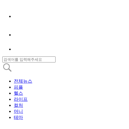
전체뉴스
피플
헬스
라이프
컬처
머니
테마