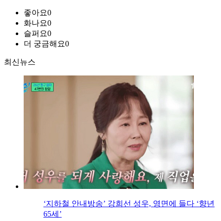
좋아요
0
화나요
0
슬퍼요
0
더 궁금해요
0
최신뉴스
‘지하철 안내방송’ 강희선 성우, 영면에 들다 ‘향년
65세’