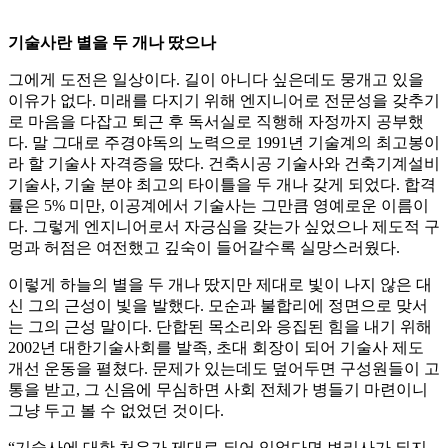
기술사란 별을 두 개나 땄으나
그에게 도전은 일상이다. 길이 아니다 싶은데도 뭉개고 있을
이유가 없다. 미래를 다지기 위해 엔지니어로 전문성을 갖추기
로 마음을 다잡고 퇴근 후 독서실로 직행해 자정까지 공부했
다. 말 그대로 주경야독의 노력으로 1991년 기술계의 최고봉이
라 할 기술사 자격증을 땄다. 건축시공 기술사와 건축기계설비
기술사, 기술 분야 최고의 타이틀을 두 개나 갖게 되었다. 합격
률은 5% 미만, 이공계에서 기술사는 그만큼 영예로운 이름이
다. 그렇게 엔지니어로서 자긍심을 갖는가 싶었으나 제도적 구
멍과 허점은 여전했고 깊숙이 들어갈수록 실망스러웠다.
이렇게 하늘의 별을 두 개나 땄지만 제대로 빛이 나지 않은 대
신 그의 근성이 빛을 발했다. 모순과 불합리에 정면으로 맞서
는 그의 근성 말이다. 단합된 목소리와 응집된 힘을 내기 위해
2002년 대한기술사회를 발족, 초대 회장이 되어 기술사 제도
개선 운동을 펼쳤다. 문제가 있는데도 덮어두면 구성원들이 고
통을 받고, 그 신음에 무심하면 사회 전체가 병들기 마련이니
그냥 두고 볼 수 없었던 것이다.
“기술사에 대한 처우가 제대로 되어 있었다면 변리사가 되지