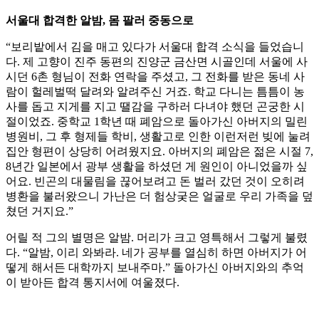
서울대 합격한 알밤, 몸 팔러 중동으로
“보리밭에서 김을 매고 있다가 서울대 합격 소식을 들었습니
다. 제 고향이 진주 동편의 진양군 금산면 시골인데 서울에 사
시던 6촌 형님이 전화 연락을 주셨고, 그 전화를 받은 동네 사
람이 헐레벌떡 달려와 알려주신 거죠. 학교 다니는 틈틈이 농
사를 돕고 지게를 지고 땔감을 구하러 다녀야 했던 곤궁한 시
절이었죠. 중학교 1학년 때 폐암으로 돌아가신 아버지의 밀린
병원비, 그 후 형제들 학비, 생활고로 인한 이런저런 빚에 눌려
집안 형편이 상당히 어려웠지요. 아버지의 폐암은 젊은 시절 7,
8년간 일본에서 광부 생활을 하셨던 게 원인이 아니었을까 싶
어요. 빈곤의 대물림을 끊어보려고 돈 벌러 갔던 것이 오히려
병환을 불러왔으니 가난은 더 험상궂은 얼굴로 우리 가족을 덮
쳤던 거지요.”
어릴 적 그의 별명은 알밤. 머리가 크고 영특해서 그렇게 불렸
다. “알밤, 이리 와봐라. 네가 공부를 열심히 하면 아버지가 어
떻게 해서든 대학까지 보내주마.” 돌아가신 아버지와의 추억
이 받아든 합격 통지서에 여울졌다.