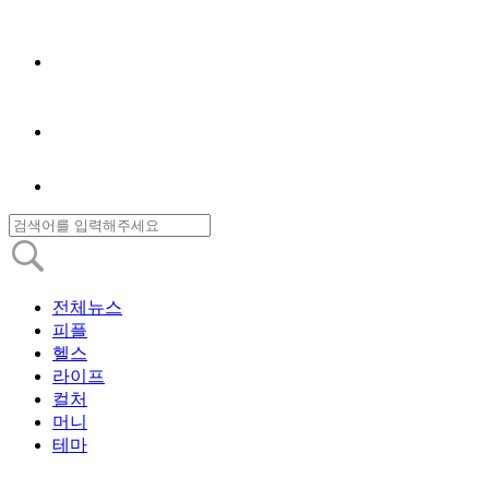
전체뉴스
피플
헬스
라이프
컬처
머니
테마