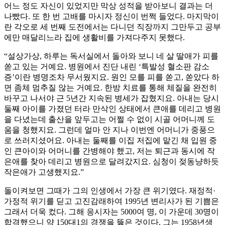
어느 정도 자신이 있었지만 막상 성적을 받아보니 결과는 더
나빴다. 또 한 번 고배를 마시자 정신이 번쩍 들었다. 마지막이
란 각오로 세 번째 도전에서는 다니던 직장까지 그만두고 공부
에만 매달리느라 집에 생활비를 가져다주지 못했다.
“설상가상, 하루는 독서실에서 돌아와 보니 네 살 딸애가 피를
쏟고 있는 거예요. 병원에서 진단 내린 ‘특발성 혈소판 감소
증’이란 병명조차 무서웠지요. 원인 모를 피를 쏟고, 쏟았다 하
면 좀체 멈추질 않는 거예요. 한방 치료를 통해 체질을 완전히
바꾸고 나서야 근 5년간 지속된 병세가 잡혔지요. 아내는 당시
둘째 아이를 가졌던 터라 만삭인 상태에서 큰애를 데리고 병원
을 다녔는데 출산을 앞두고는 어쩔 수 없이 시골 어머니께 도
움을 청했지요. 그런데 얼마 안 지나 이번엔 어머니가 중풍으
로 쓰러지셨어요. 아내는 둘째를 이집 저집에 맡긴 채 입원 중
인 큰아이와 어머니를 간병해야 했고, 저는 퇴근과 동시에 작
은애를 찾아 데리고 병원으로 달려갔지요. 심청이 젖동냥하듯
작은애가 고생했지요.”
돌이켜보면 그때가 그의 인생에서 가장 큰 위기였다. 재정적·
가정적 위기를 딛고 고진감래하여 1995년 변리사가 된 기쁨은
그래서 더욱 컸다. 그해 응시자는 5000여 명, 이 가운데 30명이
합격했으니 약 150대1의 경쟁을 뚫은 것이다. 그는 1958년생