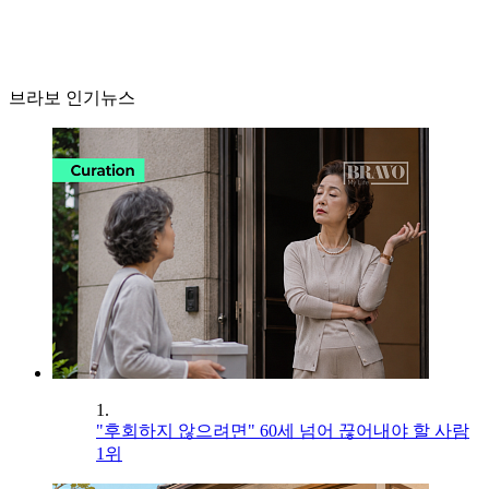
브라보 인기뉴스
1.
"후회하지 않으려면" 60세 넘어 끊어내야 할 사람
1위