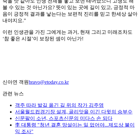
죽을 맛 같아도 인생 전체를 놓고 보면 태어났으니 고생도 해
볼 수 있는 것 아닌가요? 뜻이 있는 곳에 길이 있고, 긍정적 마
음이 긍정적 결과를 낳는다는 보편적 진리를 믿고 한세상 살아
내야지요.”
이런 인생관을 가진 그에게는 과거, 현재 그리고 미래조차도
‘참 좋은 시절’이 보장된 셈이 아닌가!
신아연 객원
bravo@etoday.co.kr
관련 뉴스
객주 따라 발길 옮긴 길 위의 작가 김주영
서울월드컵경기장 설계, 골리앗을 이긴 다윗의 승부수
신문팔이 소년, 스포츠신문의 미다스 손 되다
李 대통령 "청년 결혼 망설이는 일 없어야...제도상 불이
익 조사"