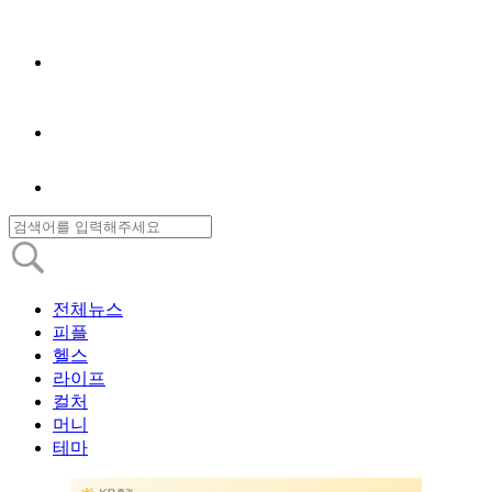
전체뉴스
피플
헬스
라이프
컬처
머니
테마