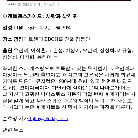
▲뮤지컬 '젠틀맨스 가이드' 포스터
◇젠틀맨스가이드 : 사랑과 살인 편
일정
11월 13일~2022년 2월 20일
장소
광림아트센터 BBCH홀 연출 김동연
출연
유연석, 이석훈, 고은성, 이상이, 오만석, 정성화, 이규형,
정문성, 이정화, 유리아 등
화려한 스타 캐스팅으로 주목받고 있는 뮤지컬이다. 유연석과
이상이는 두 번째 출연이고, 이석훈과 고은성은 새롭게 합류해
기대를 모은다. 뮤지컬은 1900년대 초반, 영국 런던을 배경으
로 하는 코미디극이다. 가난하게 살아온 몬티 나바로가 어느
날 자신이 고귀한 다이스퀴스 가문의 여덟 번째 후계자라는 사
실을 알게 되고, 다이스퀴스 가문의 백작이 되기 위해 자신보
다 서열이 높은 후계자들을 한 명씩 제거하는 과정을 다룬다.
손효정 기자
shjlife@etoday.co.kr
관련 뉴스