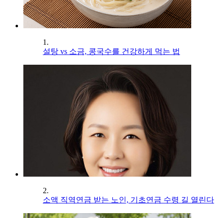
1.
설탕 vs 소금, 콩국수를 건강하게 먹는 법
2.
소액 직역연금 받는 노인, 기초연금 수령 길 열린다