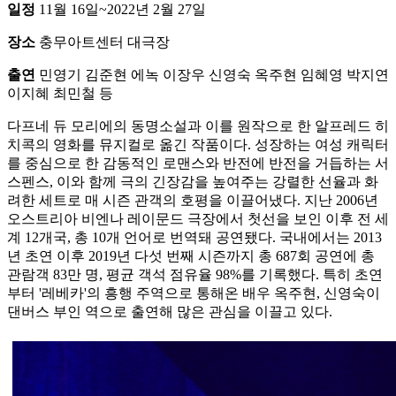
일정
11월 16일~2022년 2월 27일
장소
충무아트센터 대극장
출연
민영기 김준현 에녹 이장우 신영숙 옥주현 임혜영 박지연
이지혜 최민철 등
다프네 듀 모리에의 동명소설과 이를 원작으로 한 알프레드 히
치콕의 영화를 뮤지컬로 옮긴 작품이다. 성장하는 여성 캐릭터
를 중심으로 한 감동적인 로맨스와 반전에 반전을 거듭하는 서
스펜스, 이와 함께 극의 긴장감을 높여주는 강렬한 선율과 화
려한 세트로 매 시즌 관객의 호평을 이끌어냈다. 지난 2006년
오스트리아 비엔나 레이문드 극장에서 첫선을 보인 이후 전 세
계 12개국, 총 10개 언어로 번역돼 공연됐다. 국내에서는 2013
년 초연 이후 2019년 다섯 번째 시즌까지 총 687회 공연에 총
관람객 83만 명, 평균 객석 점유율 98%를 기록했다. 특히 초연
부터 '레베카'의 흥행 주역으로 통해온 배우 옥주현, 신영숙이
댄버스 부인 역으로 출연해 많은 관심을 이끌고 있다.