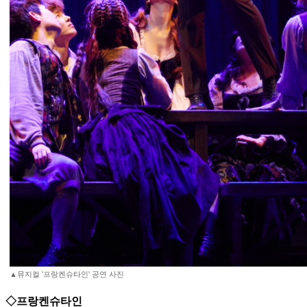
▲뮤지컬 '프랑켄슈타인' 공연 사진
◇프랑켄슈타인