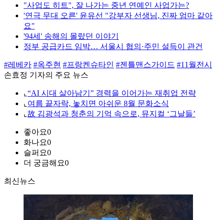
"사업도 히트", 잘 나가는 중년 연예인 사업가는?
'연극 무대 오른' 윤유선 "강부자 선생님, 진짜 엄마 같아
요"
'94세' 송해의 몰랐던 이야기
정부 공급카드 임박… 서울시 협의·주민 설득이 관건
#레베카
#옥주현
#프랑켄슈타인
#젠틀맨스가이드
#11월전시
손효정 기자의 주요 뉴스
⌞
“AI 시대 살아남기” 경력을 이어가는 재취업 전략
⌞
여름 끝자락, 놓치면 아쉬운 8월 문화소식
⌞
故 김광석과 청춘의 기억 속으로, 뮤지컬 ‘그날들’
좋아요
0
화나요
0
슬퍼요
0
더 궁금해요
0
최신뉴스