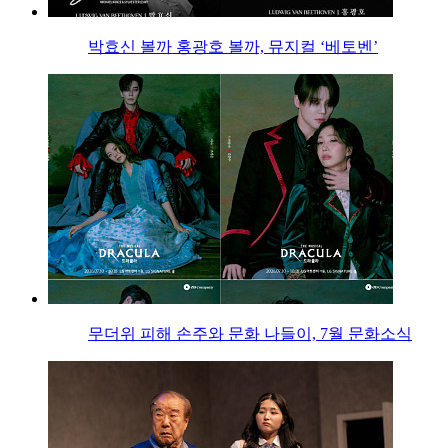
박효신 볼까 홍광호 볼까, 뮤지컬 ‘베토벤’
무더위 피해 손주와 문화 나들이, 7월 문화소식