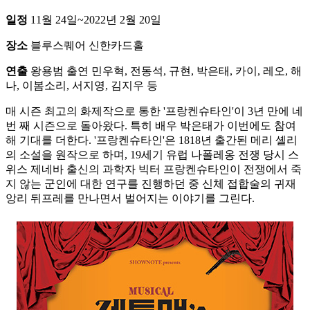
일정
11월 24일~2022년 2월 20일
장소
블루스퀘어 신한카드홀
연출
왕용범 출연 민우혁, 전동석, 규현, 박은태, 카이, 레오, 해
나, 이봄소리, 서지영, 김지우 등
매 시즌 최고의 화제작으로 통한 '프랑켄슈타인'이 3년 만에 네
번 째 시즌으로 돌아왔다. 특히 배우 박은태가 이번에도 참여
해 기대를 더한다. '프랑켄슈타인'은 1818년 출간된 메리 셸리
의 소설을 원작으로 하며, 19세기 유럽 나폴레옹 전쟁 당시 스
위스 제네바 출신의 과학자 빅터 프랑켄슈타인이 전쟁에서 죽
지 않는 군인에 대한 연구를 진행하던 중 신체 접합술의 귀재
앙리 뒤프레를 만나면서 벌어지는 이야기를 그린다.