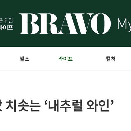
헬스
라이프
컬처
 치솟는 ‘내추럴 와인’