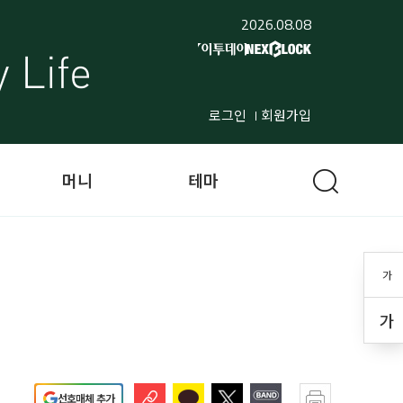
2026.08.08
로그인
회원가입
머니
테마
가
가
선호매체 추가