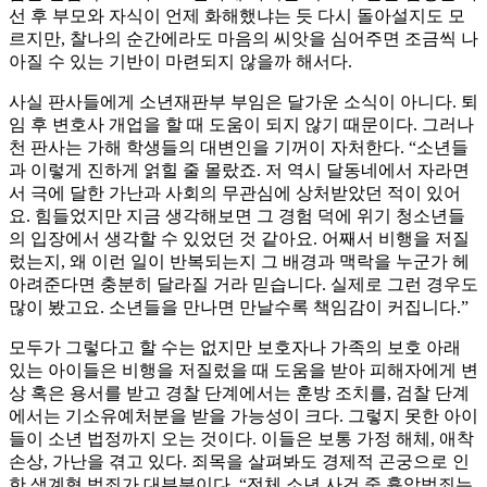
선 후 부모와 자식이 언제 화해했냐는 듯 다시 돌아설지도 모
르지만, 찰나의 순간에라도 마음의 씨앗을 심어주면 조금씩 나
아질 수 있는 기반이 마련되지 않을까 해서다.
사실 판사들에게 소년재판부 부임은 달가운 소식이 아니다. 퇴
임 후 변호사 개업을 할 때 도움이 되지 않기 때문이다. 그러나
천 판사는 가해 학생들의 대변인을 기꺼이 자처한다. “소년들
과 이렇게 진하게 얽힐 줄 몰랐죠. 저 역시 달동네에서 자라면
서 극에 달한 가난과 사회의 무관심에 상처받았던 적이 있어
요. 힘들었지만 지금 생각해보면 그 경험 덕에 위기 청소년들
의 입장에서 생각할 수 있었던 것 같아요. 어째서 비행을 저질
렀는지, 왜 이런 일이 반복되는지 그 배경과 맥락을 누군가 헤
아려준다면 충분히 달라질 거라 믿습니다. 실제로 그런 경우도
많이 봤고요. 소년들을 만나면 만날수록 책임감이 커집니다.”
모두가 그렇다고 할 수는 없지만 보호자나 가족의 보호 아래
있는 아이들은 비행을 저질렀을 때 도움을 받아 피해자에게 변
상 혹은 용서를 받고 경찰 단계에서는 훈방 조치를, 검찰 단계
에서는 기소유예처분을 받을 가능성이 크다. 그렇지 못한 아이
들이 소년 법정까지 오는 것이다. 이들은 보통 가정 해체, 애착
손상, 가난을 겪고 있다. 죄목을 살펴봐도 경제적 곤궁으로 인
한 생계형 범죄가 대부분이다. “전체 소년 사건 중 흉악범죄는