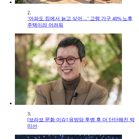
2.
‘아파도 집에서 늙고 싶어…’ 고령 가구 40% 노후
주택이라 어려워
3.
[브라보 문화 이슈] 유방암 투병 후 더 단단해진 박
미선