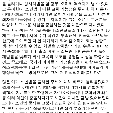
을 늘리거나 형사처벌을 할 경우, 오히려 역효과가 날 수 있다
고 우려한다. 소년범에 대한 교화 가능성은 무시한 채 이른 나
이에 사회로부터 격리시키면 오히려 사회성을 잃고 더 나쁜 범
죄자를 만들어낼 수 있다는 지적이다. 그는 소년 보호처분을
다양화하고 수용 시설을 증설하는 것을 대안으로 제시했다.
“우리나라에는 전국을 통틀어 소년교도소가 1개, 소년원이 10
개로 인구 대비 시설 수가 턱없이 부족해요. 전국의 소년범을
한곳에 모아두면 다 한 패거리가 되어 출소하게 되는 상황도
생각하지 않을 수 없죠. 처벌을 강화할 거라면 수용 시설이 먼
저 증설돼야 합니다. 출소 이후 저소득층과 빈곤층 아이들의
재범률을 낮추기 위해 교육과 보호를 병행할 시설을 확충하는
것도 중요해요. 국가가 아이들의 가정환경을 재편할 수 없으니
청소년회복센터 같은 ‘대안 가정’ 제공을 확대해 아이들의 비
행성을 낮추는 방식으로요. 그게 더 현실적이라 봅니다.”
많은 이가 소년범을 둘러싼 주제에 대해 빠르게 불타올랐다가
쉽게 식는다. 예컨대 “피해자를 위해서 가해자를 엄벌해야
해”라든지, “불우한 환경에서 자란 아이들이니 교화하면 돼”
등 여러 의견이 충돌하다가도 시간이 지나면 금방 잊어버린다.
그러나 소년범 문제는 그렇게 간단치 않다. 천 판사는 말한다.
“비행이라는 거푸집을 벗기고 나면 삶의 부조리와 폭력 앞에