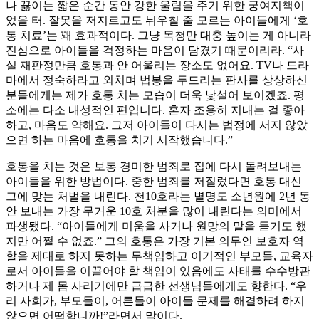
나 끓이는 짧은 순간 동안 강한 울림을 주기 위한 궁여지책이
었을 터. 잘못을 저지르고도 뉘우칠 줄 모르는 아이들에게 ‘호
통 치료’는 꽤 효과적이다. 그냥 목청만 대충 높이는 게 아니라
진심으로 아이들을 걱정하는 마음이 담겼기 때문이리라. “사
실 재판정만큼 호통과 안 어울리는 장소도 없어요. TV나 드라
마에서 정숙하라고 외치며 법봉을 두드리는 판사를 상상하신
분들에게는 제가 호통 치는 모습이 더욱 낯설어 보이겠죠. 평
소에는 다소 내성적인 편입니다. 혼자 조용히 지내는 걸 좋아
하고, 마음도 약해요. 그저 아이들이 다시는 법정에 서지 않았
으면 하는 마음에 호통을 치기 시작했습니다.”
호통을 치는 것은 보통 경미한 범죄로 집에 다시 돌려보내는
아이들을 위한 방법이다. 중한 범죄를 저질렀다면 호통 대신
그에 맞는 처벌을 내린다. 천10호라는 별명도 소년원에 2년 동
안 보내는 가장 무거운 10호 처분을 많이 내린다는 의미에서
파생됐다. “아이들에게 미움을 사거나 원망의 말을 듣기도 했
지만 어쩔 수 없죠.” 그의 호통은 가장 기본 의무인 보호자 역
할을 제대로 하지 못하는 무책임하고 이기적인 부모들, 교육자
로서 아이들을 이끌어야 할 책임이 있음에도 사태를 수수방관
하거나 제 몸 사리기에만 급급한 선생님들에게도 향한다. “우
리 사회가, 부모들이, 어른들이 아이들 문제를 해결하려 하지
않으면 어떡합니까!”라면서 말이다.