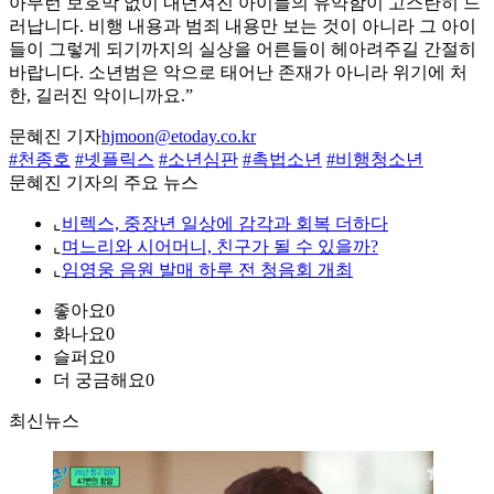
아무런 보호막 없이 내던져진 아이들의 유약함이 고스란히 드
러납니다. 비행 내용과 범죄 내용만 보는 것이 아니라 그 아이
들이 그렇게 되기까지의 실상을 어른들이 헤아려주길 간절히
바랍니다. 소년범은 악으로 태어난 존재가 아니라 위기에 처
한, 길러진 악이니까요.”
문혜진 기자
hjmoon@etoday.co.kr
#천종호
#넷플릭스
#소년심판
#촉법소년
#비행청소년
문혜진 기자의 주요 뉴스
⌞
비렉스, 중장년 일상에 감각과 회복 더하다
⌞
며느리와 시어머니, 친구가 될 수 있을까?
⌞
임영웅 음원 발매 하루 전 청음회 개최
좋아요
0
화나요
0
슬퍼요
0
더 궁금해요
0
최신뉴스