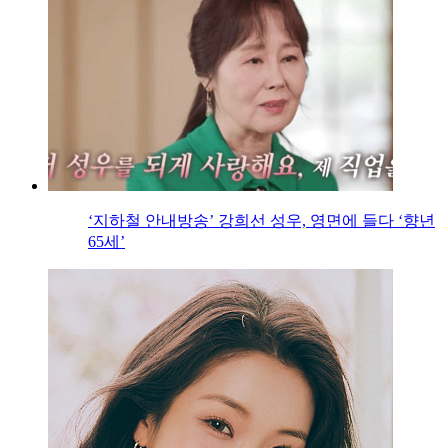
‘지하철 안내방송’ 강희선 성우, 영면에 들다 ‘향년
65세’