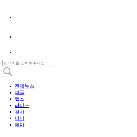
전체뉴스
피플
헬스
라이프
컬처
머니
테마