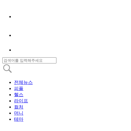
전체뉴스
피플
헬스
라이프
컬처
머니
테마