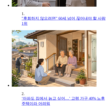
1.
"후회하지 않으려면" 60세 넘어 끊어내야 할 사람
1위
2.
‘아파도 집에서 늙고 싶어…’ 고령 가구 40% 노후
주택이라 어려워