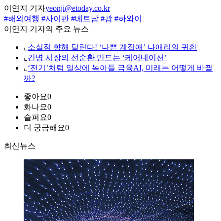
이연지 기자
yeonji@etoday.co.kr
#해외여행
#사이판
#베트남
#괌
#하와이
이연지 기자의 주요 뉴스
⌞
소실점 향해 달린다! ‘나쁜 계집애’ 나애리의 귀환
⌞
간병 시장의 선순환 만드는 ‘케어네이션’
⌞
‘전기’처럼 일상에 녹아들 금융AI, 미래는 어떻게 바뀔
까?
좋아요
0
화나요
0
슬퍼요
0
더 궁금해요
0
최신뉴스