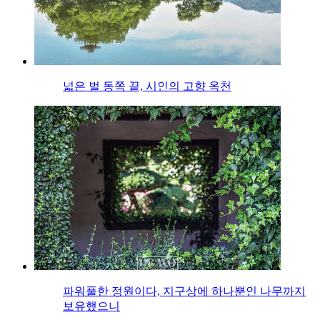
넓은 벌 동쪽 끝, 시인의 고향 옥천
파워풀한 정원이다, 지구상에 하나뿐인 나무까지
보유했으니