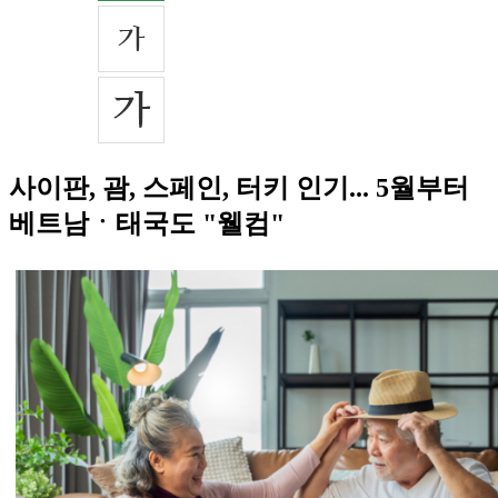
사이판, 괌, 스페인, 터키 인기... 5월부터
베트남ㆍ태국도 "웰컴"