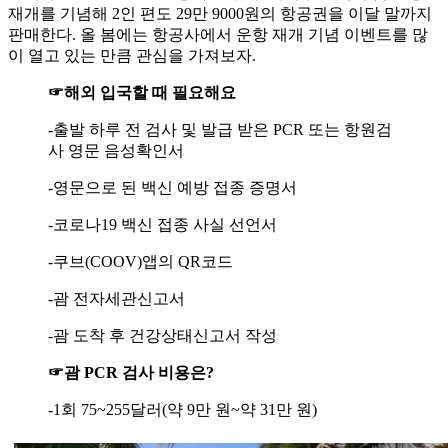
재개를 기념해 2인 편도 29만 9000원의 항공권을 이달 말까지
판매한다. 올 봄에는 항공사에서 운항 재개 기념 이벤트를 많
이 열고 있는 만큼 관심을 가져보자.
☞해외 입국할 때 필요해요
-출발 하루 전 검사 및 발급 받은 PCR 또는 항원검
사 영문 음성확인서
-영문으로 된 백신 예방 접종 증명서
-코로나19 백신 접종 사실 선언서
-쿠브(COOV)앱의 QR코드
-괌 전자세관신고서
-괌 도착 후 건강상태신고서 작성
☞괌 PCR 검사 비용은?
-1회 75~255달러(약 9만 원~약 31만 원)