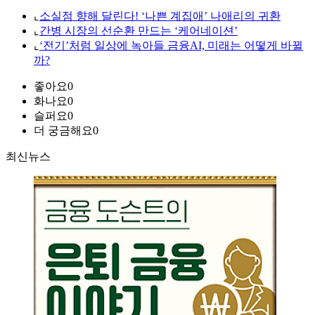
⌞
소실점 향해 달린다! ‘나쁜 계집애’ 나애리의 귀환
⌞
간병 시장의 선순환 만드는 ‘케어네이션’
⌞
‘전기’처럼 일상에 녹아들 금융AI, 미래는 어떻게 바뀔
까?
좋아요
0
화나요
0
슬퍼요
0
더 궁금해요
0
최신뉴스