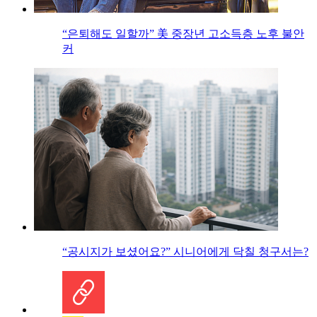
“은퇴해도 일할까” 美 중장년 고소득층 노후 불안
커
“공시지가 보셨어요?” 시니어에게 닥칠 청구서는?