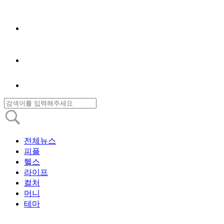
전체뉴스
피플
헬스
라이프
컬처
머니
테마