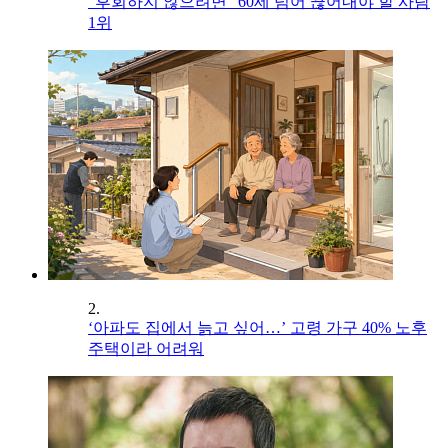
"후회하지 않으려면" 60세 넘어 끊어내야 할 사람
1위
2.
‘아파도 집에서 늙고 싶어…’ 고령 가구 40% 노후
주택이라 어려워