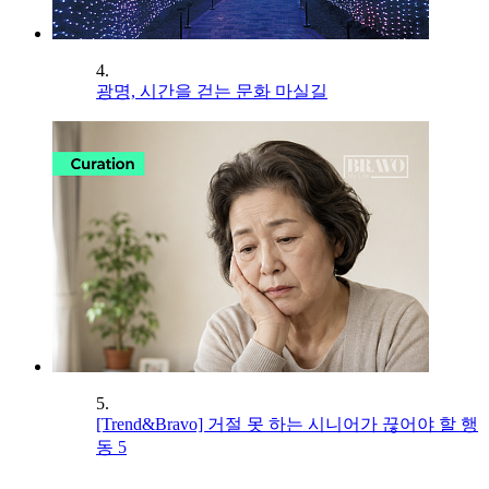
4.
광명, 시간을 걷는 문화 마실길
5.
[Trend&Bravo] 거절 못 하는 시니어가 끊어야 할 행
동 5