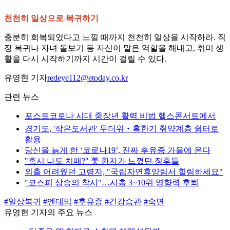
천천히 일상으로 복귀하기
충분히 회복되었다고 느낄 때까지 천천히 일상을 시작하라. 직
장 복귀나 자녀 돌보기 등 자신이 맡은 역할을 해내고, 취미 생
활을 다시 시작하기까지 시간이 걸릴 수 있다.
유영현 기자
redeye112@etoday.co.kr
관련 뉴스
포스트코로나 시대 중장년 활력 비법 헬스콘서트에서
경기도, '작은도서관' 무더위‧혹한기 취약계층 쉼터로
활용
당신을 늙게 한 ‘코로나19’, 진짜 후유증 가을에 온다
"혹시 나도 치매?" 美 환자가 느꼈던 징후들
외출 어려웠던 고령자, "국립자연휴양림서 힐링하세요"
"코스피 상승의 착시"…시총 3~10위 영향력 후퇴
#일상복귀
#엔데믹
#후유증
#건강습관
#숙면
유영현 기자의 주요 뉴스