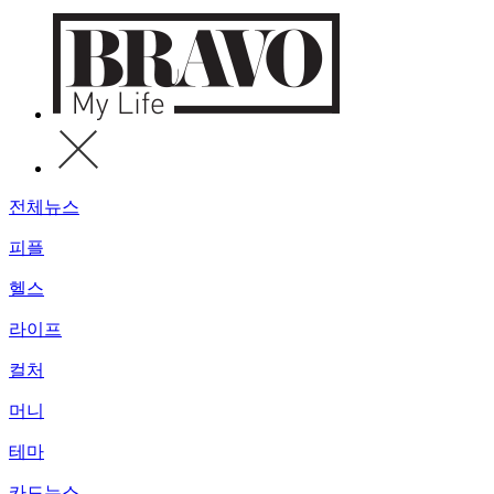
전체뉴스
피플
헬스
라이프
컬처
머니
테마
카드뉴스