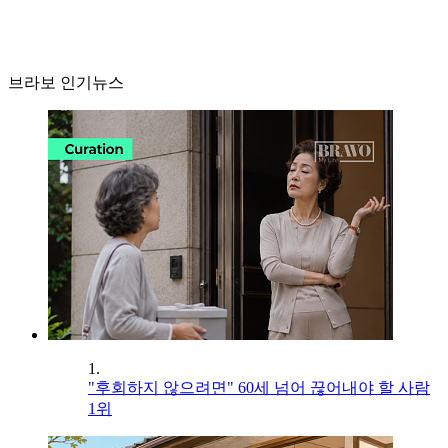
브라보 인기뉴스
1.
"후회하지 않으려면" 60세 넘어 끊어내야 할 사람
1위