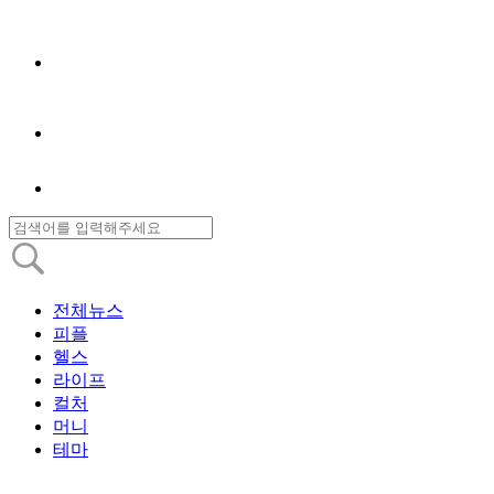
전체뉴스
피플
헬스
라이프
컬처
머니
테마