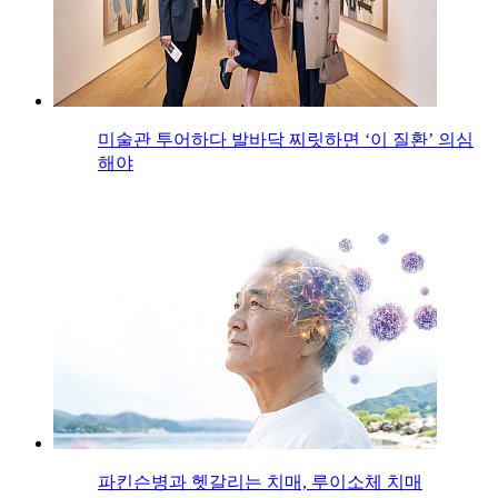
미술관 투어하다 발바닥 찌릿하면 ‘이 질환’ 의심
해야
파킨슨병과 헷갈리는 치매, 루이소체 치매