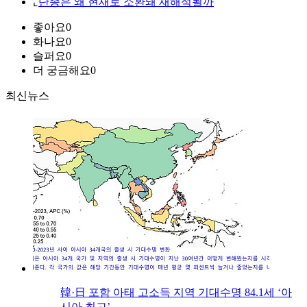
⌞
단종은 왜 현재로 소환돼 재해석될까
좋아요
0
화나요
0
슬퍼요
0
더 궁금해요
0
최신뉴스
韓·日 포함 아태 고소득 지역 기대수명 84.1세 ‘아
시아 최고’