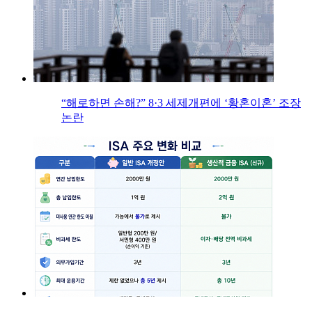
“해로하면 손해?” 8·3 세제개편에 ‘황혼이혼’ 조장
논란