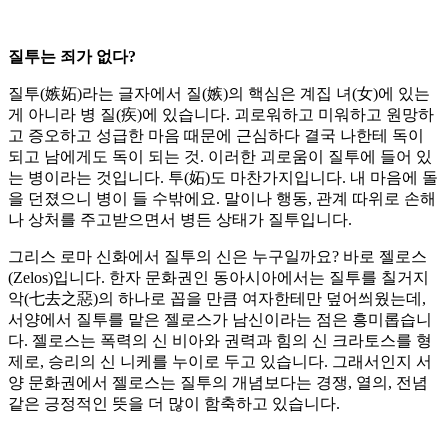
질투는 죄가 없다?
질투(嫉妬)라는 글자에서 질(嫉)의 핵심은 계집 녀(女)에 있는
게 아니라 병 질(疾)에 있습니다. 괴로워하고 미워하고 원망하
고 증오하고 성급한 마음 때문에 근심하다 결국 나한테 독이
되고 남에게도 독이 되는 것. 이러한 괴로움이 질투에 들어 있
는 병이라는 것입니다. 투(妬)도 마찬가지입니다. 내 마음에 돌
을 던졌으니 병이 들 수밖에요. 말이나 행동, 관계 따위로 손해
나 상처를 주고받으면서 병든 상태가 질투입니다.
그리스 로마 신화에서 질투의 신은 누구일까요? 바로 젤로스
(Zelos)입니다. 한자 문화권인 동아시아에서는 질투를 칠거지
악(七去之惡)의 하나로 꼽을 만큼 여자한테만 덮어씌웠는데,
서양에서 질투를 맡은 젤로스가 남신이라는 점은 흥미롭습니
다. 젤로스는 폭력의 신 비아와 권력과 힘의 신 크라토스를 형
제로, 승리의 신 니케를 누이로 두고 있습니다. 그래서인지 서
양 문화권에서 젤로스는 질투의 개념보다는 경쟁, 열의, 전념
같은 긍정적인 뜻을 더 많이 함축하고 있습니다.