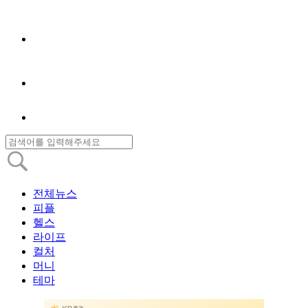
전체뉴스
피플
헬스
라이프
컬처
머니
테마