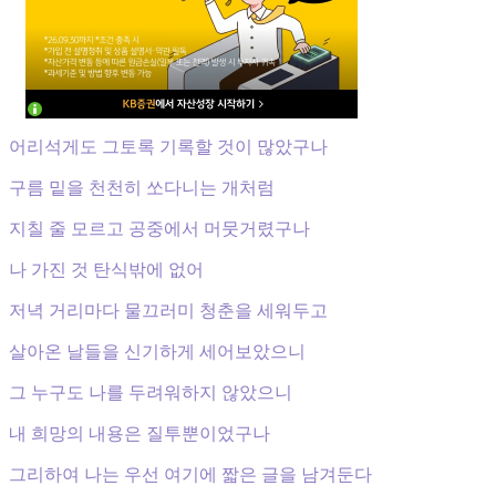
어리석게도 그토록 기록할 것이 많았구나
구름 밑을 천천히 쏘다니는 개처럼
지칠 줄 모르고 공중에서 머뭇거렸구나
나 가진 것 탄식밖에 없어
저녁 거리마다 물끄러미 청춘을 세워두고
살아온 날들을 신기하게 세어보았으니
그 누구도 나를 두려워하지 않았으니
내 희망의 내용은 질투뿐이었구나
그리하여 나는 우선 여기에 짧은 글을 남겨둔다