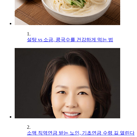
1.
설탕 vs 소금, 콩국수를 건강하게 먹는 법
2.
소액 직역연금 받는 노인, 기초연금 수령 길 열린다