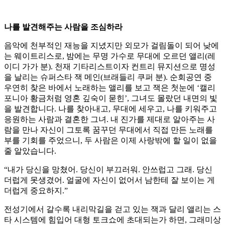
나를 발견해주는 사람을 조심하라
음악에 천부적인 재능을 지녔지만 외모가 걸림돌이 되어 낮에
는 웨이트리스로, 밤에는 무명 가수로 무대에 오르던 앨리(레
이디 가가 분). 천재 기타리스트이자 컨트리 뮤지션으로 명성
을 날리는 슈퍼스타 잭 메인(브래들리 쿠퍼 분). 순회공연 중
우연히 찾은 바에서 노래하는 앨리를 보고 잭은 첫눈에 ‘캘리
포니아 황금처럼 영혼 깊숙이 묻힌’, 그녀도 몰랐던 내면의 빛
을 발견합니다. 나를 찾아내고, 무대에 세우고, 나를 키워주고
응원하는 사람과 결혼한 그녀. 내 진가를 제대로 알아주는 사
람을 만나 자신이 그토록 꿈꾸던 무대에서 직접 만든 노래를
부를 기회를 주었으니, 두 사람은 이제 사랑밖에 할 일이 없을
줄 알았습니다.
“내가 당신을 망쳤어. 당신이 부끄러워. 안쓰럽고 그래. 당신
더럽게 못생겼어. 얼굴에 자신이 없어서 남한테 잘 보이는 게
더럽게 중요하지.”
전성기에서 갈수록 내리막길을 걷고 있는 잭과 달리 앨리는 스
타 시스템에 힘입어 대형 토크쇼에 초대되는가 하면, 그래미상