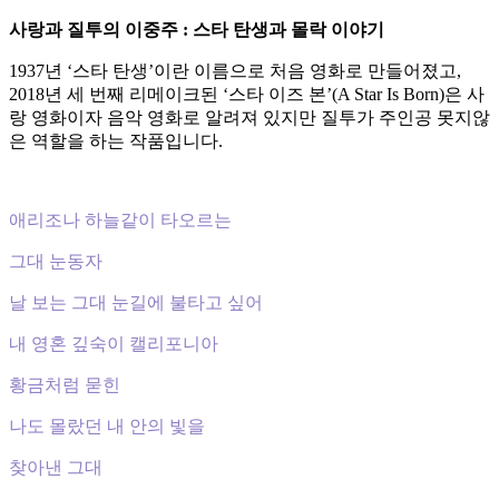
사랑과 질투의 이중주 : 스타 탄생과 몰락 이야기
1937년 ‘스타 탄생’이란 이름으로 처음 영화로 만들어졌고,
2018년 세 번째 리메이크된 ‘스타 이즈 본’(A Star Is Born)은 사
랑 영화이자 음악 영화로 알려져 있지만 질투가 주인공 못지않
은 역할을 하는 작품입니다.
애리조나 하늘같이 타오르는
그대 눈동자
날 보는 그대 눈길에 불타고 싶어
내 영혼 깊숙이 캘리포니아
황금처럼 묻힌
나도 몰랐던 내 안의 빛을
찾아낸 그대