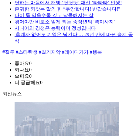
탓하는 마음에서 해방 ‘탓탓탓’ 대신 ‘타타타’ 인생!
존귀함 되찾는 말의 힘 “추앙합니다! 반갑습니다!”
나이 듦 익을수록 깊고 달콤해지는 삶
겪어야만 비로소 알게 되는 중장년의 '역지사지'
시니어의 경청은 능력이며 정성입니다
'후계자 없어도 기업은 남긴다'… 29년 만에 바뀐 승계 공
식
#질투
#스타탄생
#칠거지악
#레이디가가
#행복
좋아요
0
화나요
0
슬퍼요
0
더 궁금해요
0
최신뉴스