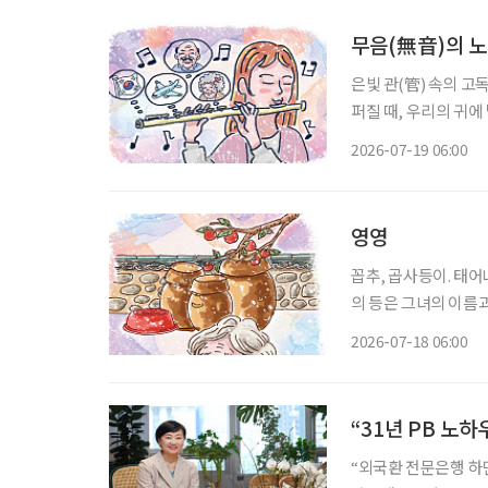
무음(無音)의 
은빛 관(管) 속의 고
퍼질 때, 우리의 귀
따라붙는 것을 말한다.
2026-07-19 06:00
이를 부드럽게 감싸안
영영
꼽추, 곱사등이. 태어나 처음으로 
의 등은 그녀의 이름
사등을 모르는 이는 없
2026-07-18 06:00
“31년 PB 노
“외국환 전문은행 하