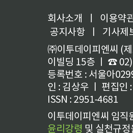
회사소개
ㅣ
이용약
공지사항
ㅣ
기사제
㈜이투데이피엔씨 (제호
이빌딩 15층 ㅣ ☎ 02)
등록번호 : 서울아02992
인 : 김상우 ㅣ 편집인
ISSN : 2951-4681
이투데이피엔씨 임직원
윤리강령
및 실천규정을