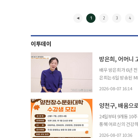
1
2
3
4
이투데이
방은희, 어머니 
배우 방은희가 6년 전
은희는 6일 방송된 
을 찾아 당시를 돌아봤다. 방은희는 "힘든 시기 다른 사람들에게 좋지 않은 모
2026-08-07 16:14
지 않아 외출조차 피
◀
양천구, 배움으로
24일부터 9개동 10주 과정 
통해 어르신의 건강하
7일 밝혔다. 올해 하반기 제40기 양천장수문화대학은 이달 24일부터 11월 12일까지 신월
2026-08-07 10:36