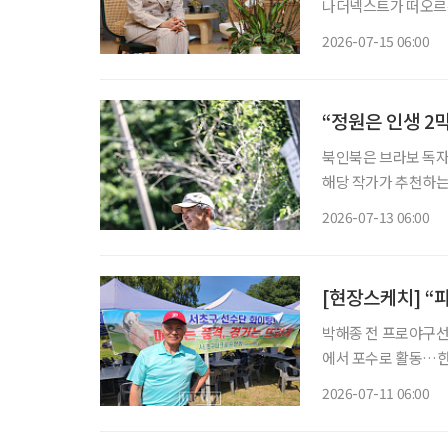
나더넥스트가 떠오르는 것이 바람입니다.” 지난
정 하나은행 WM본
2026-07-15 06:00
스트’에 대한 목표를
“정원은 인생 2
북인북은 브라보 독자
해당 작가가 추천하는 책도 함께 즐겨보세요.
보내는 자리다. 계절
2026-07-13 06:00
을 피해 복숭아나무 
[현장스케치] “
박해종 전 프로야구선수,
에서 포수로 활동…한국
프 입문 “집에만 있었을 사람들이 경기장에 나와서 공을 치고, 웃으며 애기하는 게 무엇보다
2026-07-11 06:00
최고예요.” 