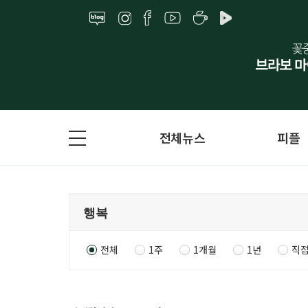
전체뉴스
피플
전체
1주
1개월
1년
직