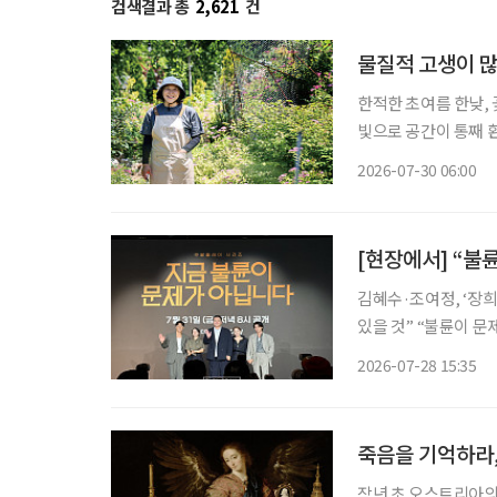
검색결과 총
2,621
건
물질적 고생이 많
한적한 초여름 한낮,
빛으로 공간이 통째 
한 생기가 가득한 정
2026-07-30 06:00
[현장에서] “불
김혜수·조여정, ‘장희빈’ 이후 24년 만에 
있을 것” “불륜이 문제가 아니라면 도대체 무엇이 문제일까?” 완벽해 보이던 두 가족의 일상
이 불륜설을 시작으로
2026-07-28 15:35
피 아래 욕망과 결핍
죽음을 기억하라,
작년 초 오스트리아의