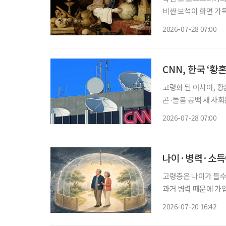
비싼 보석이 화면 가
(Vanitas) 정물
2026-07-28 07:00
올랐다. 낯선 도시에
CNN, 한국 ‘황
고령화 된 아시아, 황
곤·돌봄 공백 새 사회문제로 미국 CNN이 최근 한국과 일본을 비롯
하는 ‘황혼이혼’을 집
2026-07-28 07:00
행한 결혼생활을 감수
나이·병력·소득에
고령층은 나이가 들수
과거 병력 때문에 가
해지하는 경우가 발생
2026-07-20 16:42
대하고 취약계층에 대