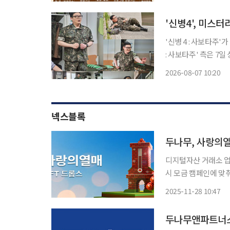
1~7동, 신정 3‧4동
'신병4', 미스
'신병 4 : 사보타주'가 한층
: 사보타주' 측은 7
의 모습을 담은 스틸을 공개했다. '신병4 : 사보타주'는 계
2026-08-07 10:20
최일구(남태우 분), 
넥스블록
두나무, 사랑의열
디지털자산 거래소 
시 모금 캠페인에 맞춰
나무는 28일 NFT 
2025-11-28 10:47
밝혔다. 이번 프로젝