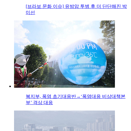
[브라보 문화 이슈] 유방암 투병 후 더 단단해진 박
미선
복지부, 폭염 초기대응반→‘폭염대응 비상대책본
부’ 격상 대응