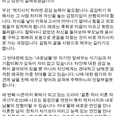
하고 있는지 살펴보겠습니다.
우선 ‘역지사지’하려면 공감 능력이 필요합니다. 공감하기 위
해서는 그 사람 처지에 자신을 놓는 감정이입이 선행되어야 합
니다. 자식을 낳아 키워보고서야 어머니가 얼마나 힘들고 외로
웠을까 짐작하게 됩니다. 때로는 후회로 마음이 아프고 회한도
몰려옵니다. 철딱서니 없었던 자신을 돌아보며 부모님께 용서
를 구하고 화해와 포옹으로 웃음을 되찾는 것이 바로 역지사지
로 가는 과정입니다. 갈등의 골을 사랑으로 메우는 길이기도
합니다.
그 반대편에 있는 ‘내로남불’은 자기만 앞세우는 이기심과 자
기합리화가 깊숙이 자리 잡고 있습니다. 타인에 대한 공감 능
력이 결여되어 있을 뿐 아니라 자신에게는 관대하고 남에겐 엄
격한 왜곡된 이중 잣대를 갖고 있습니다. 나에 대한 평가와 의
견에 날을 잔뜩 세우고 방어와 공격에 주력하느라 안절부절못
합니다.
세 번째 시즌까지 화제가 되고 있는 드라마 ‘결혼 작사 이혼 작
곡’(TV조선)에 나오는 등장인물 면면이 특히 역지사지와 내로
남불의 전형이랄 수 있습니다. 아내 몰래 새로운 연인을 만나
이혼한 남자. 전처가 자기보다 어리고 능력 있는 연인을 만나