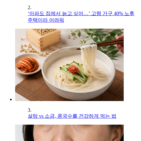
2.
‘아파도 집에서 늙고 싶어…’ 고령 가구 40% 노후
주택이라 어려워
3.
설탕 vs 소금, 콩국수를 건강하게 먹는 법