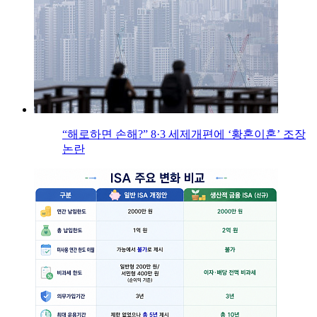
“해로하면 손해?” 8·3 세제개편에 ‘황혼이혼’ 조장
논란