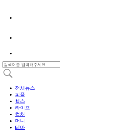
전체뉴스
피플
헬스
라이프
컬처
머니
테마