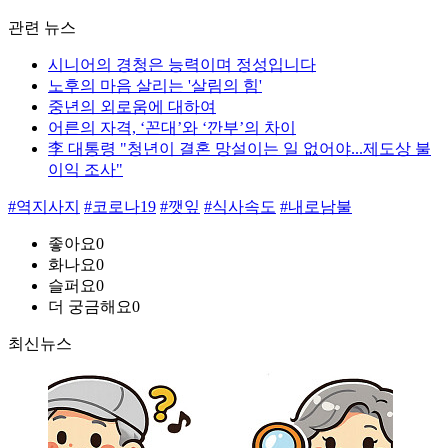
관련 뉴스
시니어의 경청은 능력이며 정성입니다
노후의 마음 살리는 '살림의 힘'
중년의 외로움에 대하여
어른의 자격, ‘꼰대’와 ‘깐부’의 차이
李 대통령 "청년이 결혼 망설이는 일 없어야...제도상 불
이익 조사"
#역지사지
#코로나19
#깻잎
#식사속도
#내로남불
좋아요
0
화나요
0
슬퍼요
0
더 궁금해요
0
최신뉴스