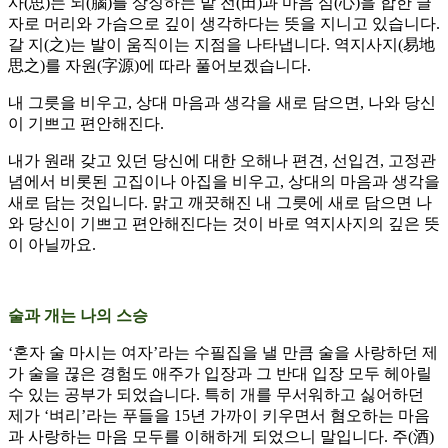
사(思)는 뇌(腦)를 상징하는 밭 전(田)과 마음 심(心)을 합한 글
자로 머리와 가슴으로 깊이 생각하다는 뜻을 지니고 있습니다.
갈 지(之)는 발이 움직이는 지점을 나타냅니다. 역지사지(易地
思之)를 자원(字源)에 따라 풀어보겠습니다.
내 그릇을 비우고, 상대 마음과 생각을 새로 담으면, 나와 당신
이 기쁘고 편안해진다.
내가 원래 갖고 있던 당신에 대한 오해나 편견, 선입견, 고정관
념에서 비롯된 고집이나 아집을 비우고, 상대의 마음과 생각을
새로 담는 것입니다. 맑고 깨끗해진 내 그릇에 새로 담으면 나
와 당신이 기쁘고 편안해진다는 것이 바로 역지사지의 깊은 뜻
이 아닐까요.
술과 개는 나의 스승
‘혼자 술 마시는 여자’라는 수필집을 낼 만큼 술을 사랑하던 제
가 술을 끊은 경험도 애주가 입장과 그 반대 입장 모두 헤아릴
수 있는 공부가 되었습니다. 특히 개를 무서워하고 싫어하던
제가 ‘벼리’라는 푸들을 15년 가까이 키우면서 혐오하는 마음
과 사랑하는 마음 모두를 이해하게 되었으니 말입니다. 주(酒)