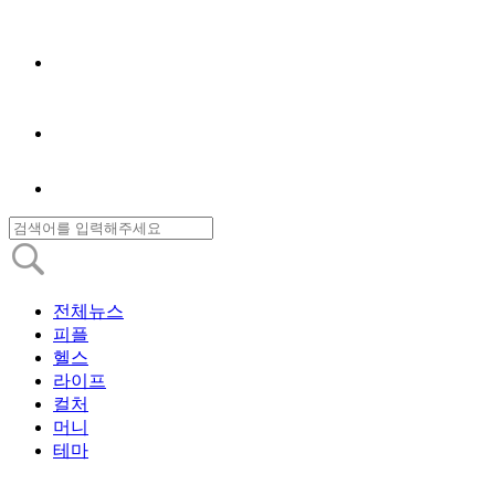
전체뉴스
피플
헬스
라이프
컬처
머니
테마