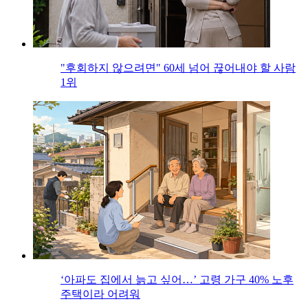
"후회하지 않으려면" 60세 넘어 끊어내야 할 사람
1위
‘아파도 집에서 늙고 싶어…’ 고령 가구 40% 노후
주택이라 어려워