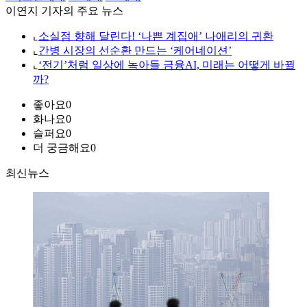
이연지 기자의 주요 뉴스
⌞
소실점 향해 달린다! ‘나쁜 계집애’ 나애리의 귀환
⌞
간병 시장의 선순환 만드는 ‘케어네이션’
⌞
‘전기’처럼 일상에 녹아들 금융AI, 미래는 어떻게 바뀔
까?
좋아요
0
화나요
0
슬퍼요
0
더 궁금해요
0
최신뉴스