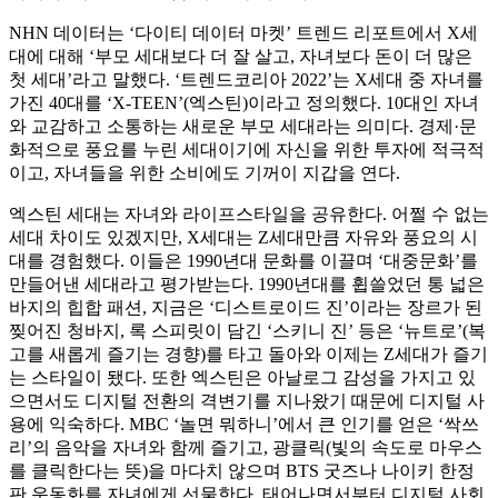
NHN 데이터는 ‘다이티 데이터 마켓’ 트렌드 리포트에서 X세
대에 대해 ‘부모 세대보다 더 잘 살고, 자녀보다 돈이 더 많은
첫 세대’라고 말했다. ‘트렌드코리아 2022’는 X세대 중 자녀를
가진 40대를 ‘X-TEEN’(엑스틴)이라고 정의했다. 10대인 자녀
와 교감하고 소통하는 새로운 부모 세대라는 의미다. 경제·문
화적으로 풍요를 누린 세대이기에 자신을 위한 투자에 적극적
이고, 자녀들을 위한 소비에도 기꺼이 지갑을 연다.
엑스틴 세대는 자녀와 라이프스타일을 공유한다. 어쩔 수 없는
세대 차이도 있겠지만, X세대는 Z세대만큼 자유와 풍요의 시
대를 경험했다. 이들은 1990년대 문화를 이끌며 ‘대중문화’를
만들어낸 세대라고 평가받는다. 1990년대를 휩쓸었던 통 넓은
바지의 힙합 패션, 지금은 ‘디스트로이드 진’이라는 장르가 된
찢어진 청바지, 록 스피릿이 담긴 ‘스키니 진’ 등은 ‘뉴트로’(복
고를 새롭게 즐기는 경향)를 타고 돌아와 이제는 Z세대가 즐기
는 스타일이 됐다. 또한 엑스틴은 아날로그 감성을 가지고 있
으면서도 디지털 전환의 격변기를 지나왔기 때문에 디지털 사
용에 익숙하다. MBC ‘놀면 뭐하니’에서 큰 인기를 얻은 ‘싹쓰
리’의 음악을 자녀와 함께 즐기고, 광클릭(빛의 속도로 마우스
를 클릭한다는 뜻)을 마다치 않으며 BTS 굿즈나 나이키 한정
판 운동화를 자녀에게 선물한다. 태어나면서부터 디지털 사회