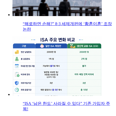
“해로하면 손해?” 8·3 세제개편에 ‘황혼이혼’ 조장
논란
“ISA ‘남은 한도’ 사라질 수 있다” 기존 가입자 주
목!