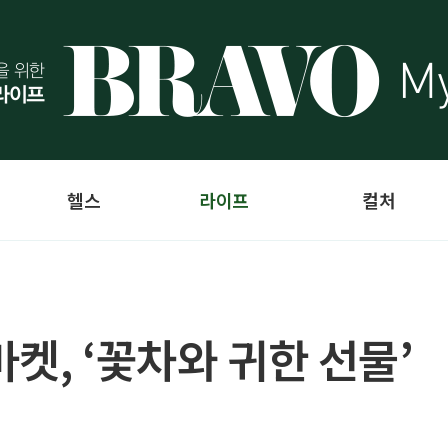
헬스
라이프
컬처
켓, ‘꽃차와 귀한 선물’