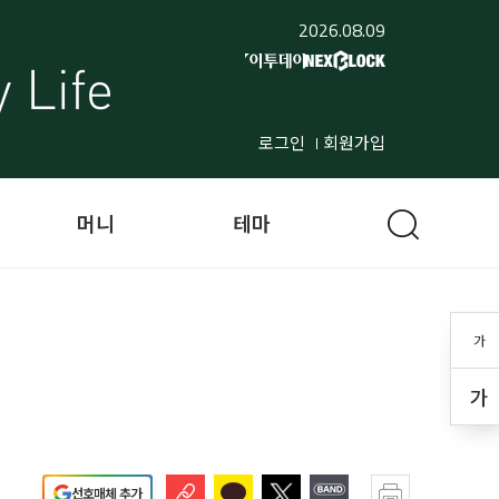
2026.08.09
로그인
회원가입
머니
테마
가
가
선호매체 추가