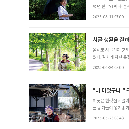
했던 한무영 박사. 손
게 된 것은 아이러니처럼 느껴진다. 그에 따르면 복잡한 
2025-08-11 07:00
상적인 수자원은 바로 
시골 생활을 잘하
올해로 시골살이 5년 
있다. 길차게 자란 
못 할 산자락이다. 
2025-06-24 08:00
만, 일생을 고요하게
“너 미쳤구나!”
이곳은 한갓진 시골이다
른 농가들이 옹기종기 
골정’ 대표)의 집이 
2025-05-23 08:43
은 내놓는 족족 잘 나