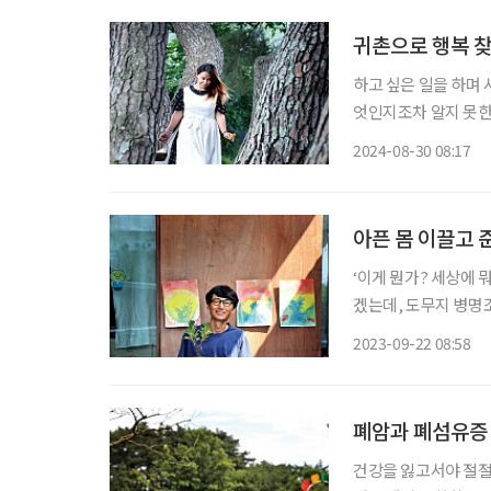
귀촌으로 행복 찾
하고 싶은 일을 하며 
엇인지조차 알지 못한
믈리에 황혜경(47, 
2024-08-30 08:17
한다. 귀촌을 통해 드
아픈 몸 이끌고 
‘이게 뭔가? 세상에 
겠는데, 도무지 병명
없었다. 이 병원 저 
2023-09-22 08:58
조만간 죽음이 방문할
폐암과 폐섬유증 수
건강을 잃고서야 절절