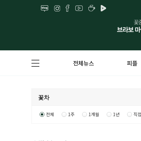
전체뉴스
피플
전체
1주
1개월
1년
직