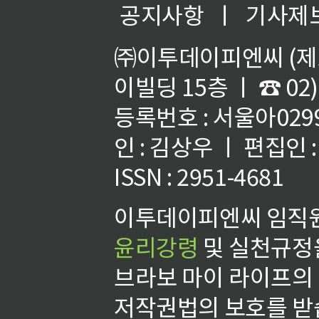
공지사항
ㅣ
기사제
㈜이투데이피엔씨 (제호
이빌딩 15층 ㅣ ☎ 02)
등록번호 : 서울아02992
인 : 김상우 ㅣ 편집인
ISSN : 2951-4681
이투데이피엔씨 임직원
윤리강령
및 실천규정을
브라보 마이 라이프의
저작권법의 보호를 받