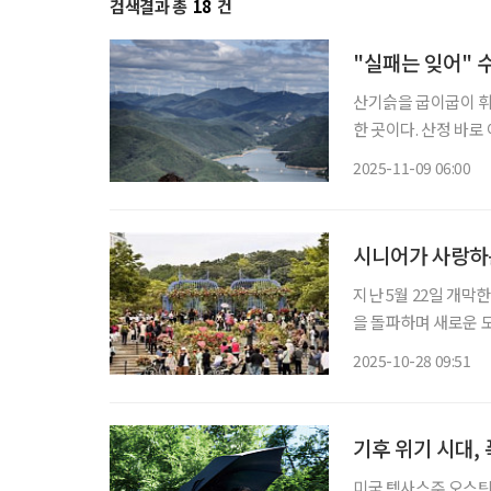
검색결과 총
18
건
"실패는 잊어" 
산기슭을 굽이굽이 휘
한 곳이다. 산정 바로
김수자(67, ‘자연 닮
2025-11-09 06:00
첫 동네’라 불리는 
지난 5월 22일 개막한
을 돌파하며 새로운 도
111개의 정원은 세대별 취
2025-10-28 09:51
원 방문객은 60대 이상
기후 위기 시대,
미국 텍사스주 오스틴