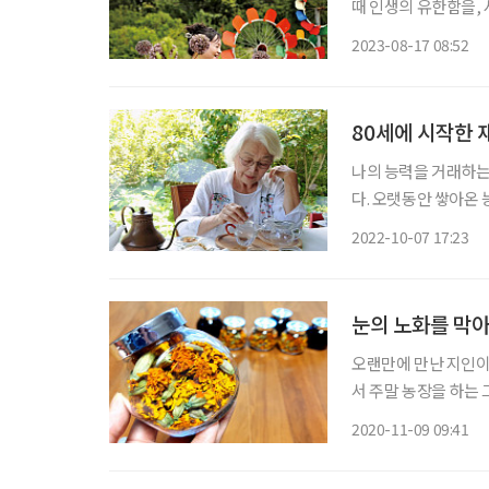
때 인생의 유한함을,
(58, ‘지애의 봄향기
2023-08-17 08:52
암인 데다 수술이 잘
80세에 시작한 
나의 능력을 거래하는
다. 오랫동안 쌓아온 
time) 근무가 체력
2022-10-07 17:23
폼 ‘프립’, 중장년 
눈의 노화를 막
오랜만에 만난 지인이
서 주말 농장을 하는 
경이 오염되지 않은 
2020-11-09 09:41