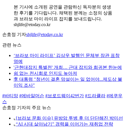
본 기사에 소개된 공연을 관람하신 독자분의 생생
한 후기를 기다립니다. 채택된 분께는 소정의 상품
과 브라보 마이 라이프 잡지를 보내드립니다.
shjlife@etoday.co.kr
손효정 기자
shjlife@etoday.co.kr
관련 뉴스
‘브라보 마이 라이프’ 김상우 발행인 문체부 장관 표창
영예
'근현대잡지 특별전' 개최… 근대 잡지와 희귀본 한눈에
쉼 없는 전시회로 인지도 높아져
李 대통령 "청년이 결혼 망설이는 일 없어야...제도상 불
이익 조사"
#바티망
#에바알머슨
#브로드웨이42번가
#드라큘라
#에쿠우
스
손효정 기자의 주요 뉴스
⌞
[브라보 문화 이슈] 유방암 투병 후 더 단단해진 박미선
⌞
“AI 시대 살아남기” 경력을 이어가는 재취업 전략