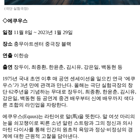
(극단 실험극장)
◇에쿠우스
일정
11월 8일 ~ 2023년 1월 29일
장소
충무아트센터 중극장 블랙
연출
이한승
출연
장두이, 최종환, 한윤춘, 김시유, 강은일, 백동현 등
1975년 국내 초연 이후 매 공연 센세이션을 일으킨 연극 ‘에쿠
우스’가 3년 만에 관객과 만난다. 올해는 극단 실험극장의 창
단 62주년을 기념하는 무대로 장두이, 최종환, 한윤춘, 김시유,
강은일, 백동현 등 공연계 중견 배우부터 신예 배우까지 색다
른 조합의 라인업을 자랑한다.
에쿠우스(Equus)는 라틴어로 말(馬)을 뜻한다. 말 여섯 마리의
눈을 쇠꼬챙이로 찌른 소년 알런 스트랑과 그의 정신과 의사
마틴 다이사를 통해 인간의 원초적 욕망과 정상·비정상의 경
계에 대한 근원적 고찰을 담아낸다.