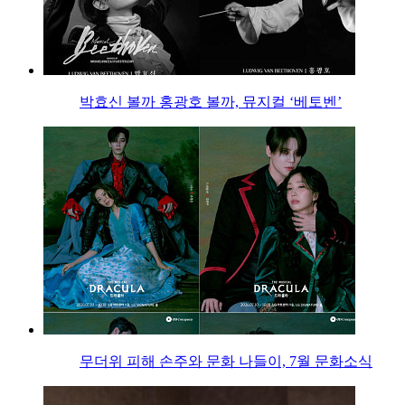
박효신 볼까 홍광호 볼까, 뮤지컬 ‘베토벤’
무더위 피해 손주와 문화 나들이, 7월 문화소식