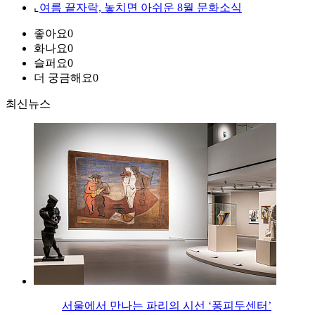
⌞
여름 끝자락, 놓치면 아쉬운 8월 문화소식
좋아요
0
화나요
0
슬퍼요
0
더 궁금해요
0
최신뉴스
서울에서 만나는 파리의 시선 ‘퐁피두센터’