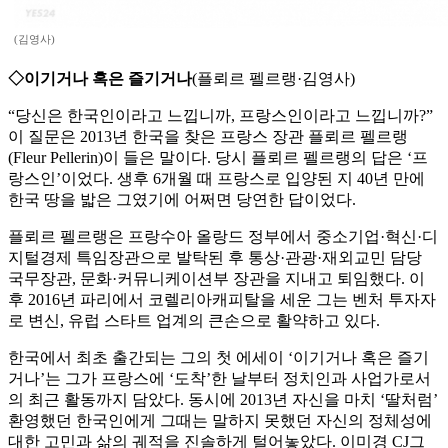
(김영사)
◇이기거나 혹은 즐기거나
(플뢰르 펠르랭·김영사)
“당신은 한국인이라고 느낍니까, 프랑스인이라고 느낍니까?”
이 질문은 2013년 한국을 찾은 프랑스 장관 플뢰르 펠르랭
(Fleur Pellerin)이 들은 말이다. 당시 플뢰르 펠르랭의 답은 ‘프
랑스인’이었다. 생후 6개월 때 프랑스로 입양된 지 40년 만에
한국 땅을 밟은 그였기에 어쩌면 당연한 답이었다.
플뢰르 펠르랭은 프랑수아 올랑드 정부에서 중소기업·혁신·디
지털경제 특임장관으로 발탁된 후 통상·관광·재외교민 담당
국무장관, 문화·커뮤니케이션부 장관을 지내고 퇴임했다. 이
후 2016년 파리에서 코렐리아캐피탈을 세운 그는 벤처 투자자
로 변신, 유럽 스타트 업계의 큰손으로 활약하고 있다.
한국에서 최초 출간되는 그의 첫 에세이 ‘이기거나 혹은 즐기
거나’는 그가 프랑스에 ‘도착’한 날부터 정치인과 사업가로서
의 최근 활동까지 담았다. 동시에 2013년 자신을 마치 ‘딸처럼’
환영했던 한국인에게 그때는 말하지 못했던 자신의 정체성에
대한 고민과 삶의 궤적을 진솔하게 털어놓았다. 이미경 CJ그