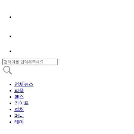
전체뉴스
피플
헬스
라이프
컬처
머니
테마