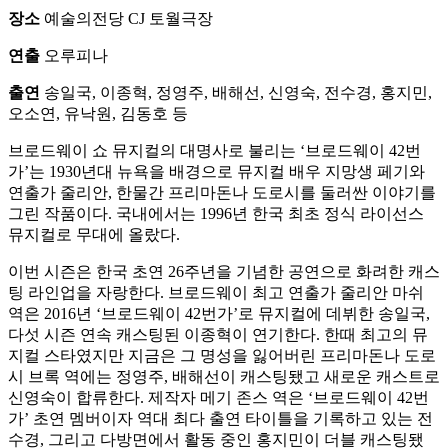
장소
예술의전당 CJ 토월극장
연출
오루피나
출연
송일국, 이종혁, 정영주, 배해선, 신영숙, 전수경, 홍지민,
오소연, 유낙원, 김동호 등
브로드웨이 쇼 뮤지컬의 대명사로 불리는 ‘브로드웨이 42번
가’는 1930년대 뉴욕을 배경으로 뮤지컬 배우 지망생 페기와
연출가 줄리안, 한물간 프리마돈나 도로시를 둘러싼 이야기를
그린 작품이다. 국내에서는 1996년 한국 최초 정식 라이선스
뮤지컬로 무대에 올랐다.
이번 시즌은 한국 초연 26주년을 기념한 공연으로 화려한 캐스
팅 라인업을 자랑한다. 브로드웨이 최고 연출가 줄리안 마쉬
역은 2016년 ‘브로드웨이 42번가’로 뮤지컬에 데뷔한 송일국,
다섯 시즌 연속 캐스팅된 이종혁이 연기한다. 한때 최고의 뮤
지컬 스타였지만 지금은 그 명성을 잃어버린 프리마돈나 도로
시 브록 역에는 정영주, 배해선이 캐스팅됐고 새로운 캐스트로
신영숙이 합류한다. 제작자 메기 존스 역은 ‘브로드웨이 42번
가’ 초연 멤버이자 역대 최다 출연 타이틀을 기록하고 있는 전
수경, 그리고 다방면에서 활동 중인 홍지민이 더블 캐스팅됐