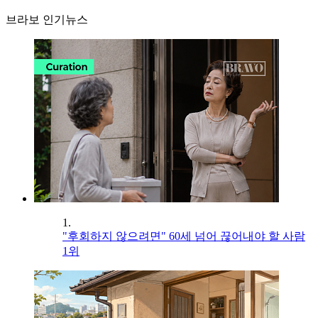
브라보 인기뉴스
1.
"후회하지 않으려면" 60세 넘어 끊어내야 할 사람
1위