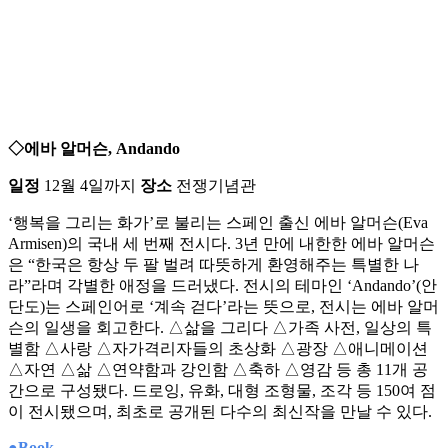
◇에바 알머슨, Andando
일정
12월 4일까지
장소
전쟁기념관
‘행복을 그리는 화가’로 불리는 스페인 출신 에바 알머슨(Eva
Armisen)의 국내 세 번째 전시다. 3년 만에 내한한 에바 알머슨
은 “한국은 항상 두 팔 벌려 따뜻하게 환영해주는 특별한 나
라”라며 각별한 애정을 드러냈다. 전시의 테마인 ‘Andando’(안
단도)는 스페인어로 ‘계속 걷다’라는 뜻으로, 전시는 에바 알머
슨의 일생을 회고한다. △삶을 그리다 △가족 사전, 일상의 특
별함 △사랑 △자가격리자들의 초상화 △광장 △애니메이션
△자연 △삶 △연약함과 강인함 △축하 △영감 등 총 11개 공
간으로 구성됐다. 드로잉, 유화, 대형 조형물, 조각 등 150여 점
이 전시됐으며, 최초로 공개된 다수의 최신작을 만날 수 있다.
●Book