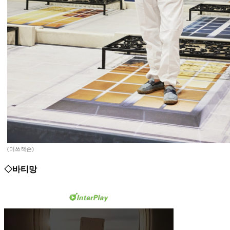
(미쓰잭슨)
◇바티망