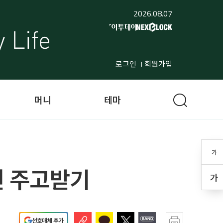
2026.08.07
로그인
회원가입
머니
테마
가
면 주고받기
가
선호매체 추가