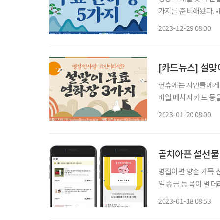
가지를 준비해봤다. •
이미지를 길게 눌러 팝업창이 나오면 ‘
2023-12-29 08:00
보내주신
[카드뉴스] 설맞
연휴에는 지인들에게 
바일 메시지 카드 등을
이프’는 독자를 위해 무료
2023-01-20 08:00
마우스를 대고 오
골치아픈 설선물
명절이면 양손 가득 
일 송금 등 몸이 멀
성 측면에서도 스마트폰을 
2023-01-18 08:53