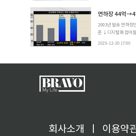
성찰하는 한편, 앞으
연하장 44억→4
2003년 발송 연하장만
준 ↓디지털화 접어들며 
반. 세기말을 앞둔 
2025-12-20 17:00
사라지기 시작했다. 
회사소개
ㅣ
이용약