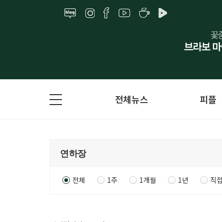
전체뉴스
피플
전체
1주
1개월
1년
직