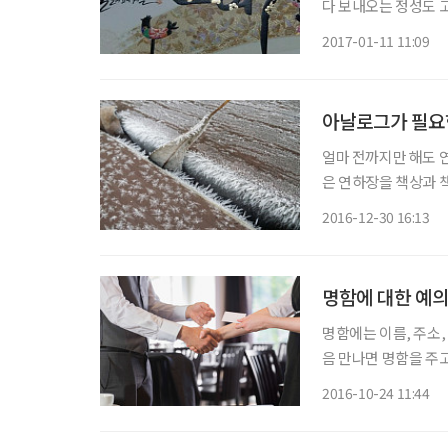
다 보내오는 정성도 
정국 카드다. 지금은
2017-01-11 11:09
이로 된 옛날식 카드는
아날로그가 필요
얼마 전까지만 해도 
은 연하장을 책상과 책
음을 따뜻하게 해주고
2016-12-30 16:13
인들의 정성담긴 손 
명함에 대한 예
명함에는 이름, 주소,
음 만나면 명함을 주
는 전업주부나 학생들
2016-10-24 11:44
없어지기 때문에 누구