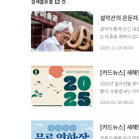
검색결과 총
12
건
설악산의 은둔자,
설악의 품에 안긴 내
는 박종용 화백이 있다. 50년 넘
예술가’로 불렸던 그는 이제 흙이라는 원초적 재료를
2025-11-19 06:00
곡’을 
[카드뉴스] 새해
2025년 을사년울 맞
했다. 사용법 ⦁PC: 이미지에 마우스를 대고 오른쪽 클릭 후 ‘다른 이름으로 저장’ ⦁모바일: 이미
2025-01-24 08:28
[카드뉴스] 새해
청룡의 해를 맞아 연