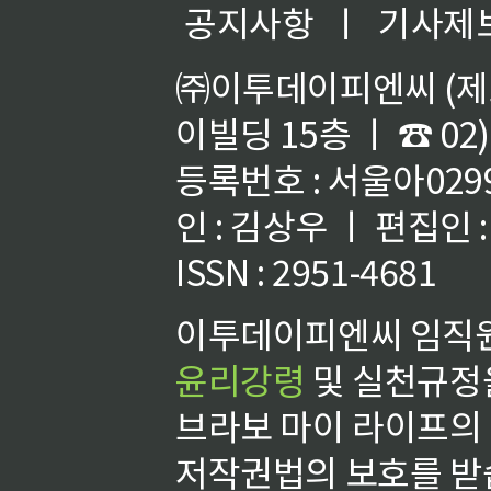
공지사항
ㅣ
기사제
㈜이투데이피엔씨 (제호
이빌딩 15층 ㅣ ☎ 02)
등록번호 : 서울아02992
인 : 김상우 ㅣ 편집인
ISSN : 2951-4681
이투데이피엔씨 임직원
윤리강령
및 실천규정을
브라보 마이 라이프의
저작권법의 보호를 받