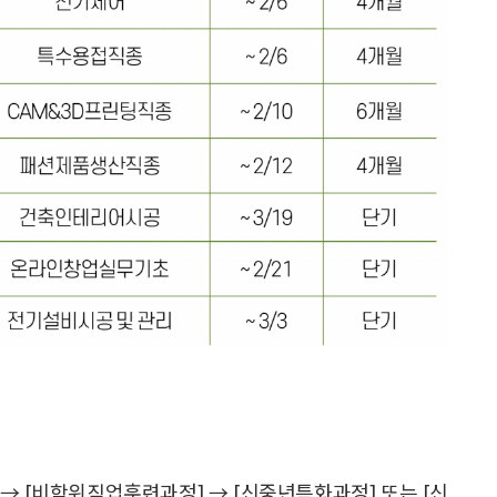
→ [비학위직업훈련과정] → [신중년특화과정] 또는 [신