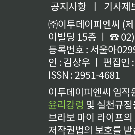
공지사항
ㅣ
기사제
㈜이투데이피엔씨 (제호
이빌딩 15층 ㅣ ☎ 02)
등록번호 : 서울아02992
인 : 김상우 ㅣ 편집인
ISSN : 2951-4681
이투데이피엔씨 임직원
윤리강령
및 실천규정을
브라보 마이 라이프의
저작권법의 보호를 받