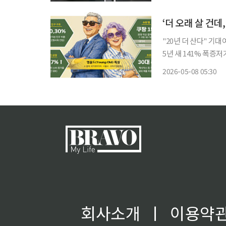
운 도전을 응원했다.
"20년 더 산다" 기
5년 새 141% 폭증
하면 안 떠난다" AI로 영올드 충성심 
2026-05-08 05:30
올드(Young Old)
회사소개
ㅣ
이용약