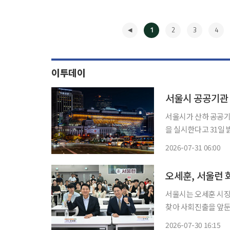
1
2
3
4
이투데이
서울시 공공기관 
서울시가 산하 공공기관
을 실시한다고 31일 밝혔다. 통합채용은 각 기관이 따로 운영하던 원
울시가 한꺼번에 진행
2026-07-31 06:00
◀
오세훈, 서울런 
서울시는 오세훈 시장
찾아 사회진출을 앞둔 서울런
환경에 적응하는 데 
2026-07-30 16:15