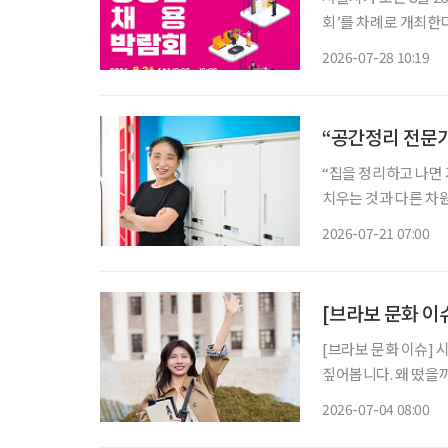
회’를 차례로 개최한다. 박람회는 △8월 26일 동부캠퍼스 △9월 1일 서부캠퍼스 △
남부캠퍼스 △9월 10
2026-07-28 10:19
이 참여해 만 40~6
“공간정리 전문가
“집을 정리하고 나면
치우는 것과 다른 차원의 즐거움이었죠.” 서울시
프 공간정리 전문가’ 교육과
2026-07-21 07:00
한 정리·수납 서비스가
[브라보 문화 이슈
[브라보 문화 이슈] 
짚어봅니다. 왜 떴을까? 1978년생, 올해 48세인 배우 하지원이 대학교 신입생이 돼 화제다. 유
튜브 채널 '26학번 
2026-07-04 08:00
는 콘텐츠가 아니라 