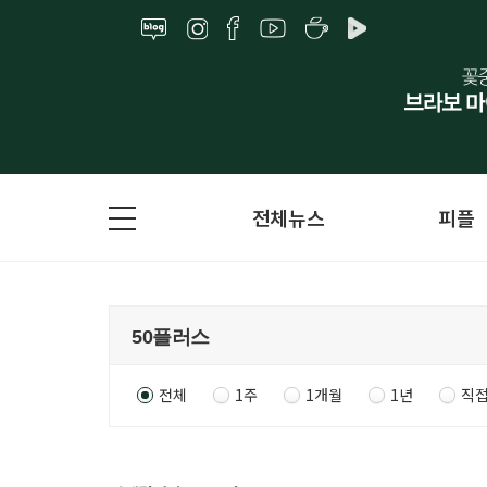
전체뉴스
피플
전체
1주
1개월
1년
직