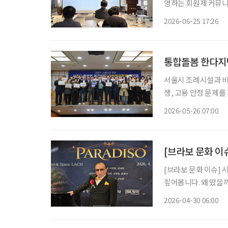
영하는 회원제 커뮤니
로 회원들을 만났다. 
2026-06-25 17:26
법에 대해 배우고, 
통합돌봄 한다지
서울시 조례시설과 비
생, 고용 안정 문제를 제기하며 온
일까지 ‘온라인 이슈
2026-05-26 07:00
일하는 사회복지사들의
[브라보 문화 이슈
[브라보 문화 이슈] 
짚어봅니다. 왜 떴을까? 기네스북에 최고령 성악가로 등재된 ‘100세 테너’ 홍운표 성악가가
여전히 무대에 서고 있
2026-04-30 06:00
단순한 공연을 넘어,